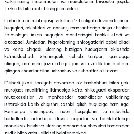
xalkimizning muammolari va masalalarini bevosita joyida
tezkorlik bilan xal etilishiga erishiladi.
Ombudsman mintaqaviy vakillari o‘z faoliyati davomida inson
huquqlari, erkinliklari va qonuniy manfaatlariga rioya etilishini
taʼminlaydi, inson huquqlari monitoringini tashkil etadi va
o‘tkazadi. Jumladan, fuqarolarning shikoyatlarini qabul qiladi
va ko‘rib chiqadi, ularning buzilgan huquqlarini tiklashda
ko‘maklashadi. Shuningdek, ushlab turilgan, qamoqqa
olingan, maʼmuriy jazo o‘tayotgan va ozodlikdan mahrum
qilingan shaxslar bilan uchrashuv va suhbatlar o‘tkazadi.
Eʼtiborli jixati faoliyati davomida o‘z tashabbusi bilan yoki
murojaat muallifining iltimosiga ko‘ra, shikoyatni ekspertlar,
mutaxassislar va manfaatdor tashkilotlar vakillarining
ishtirokida ko‘rib chiqishni tashkil qilish huquqiga ham ega.
Farmonga shuningdek, inson huquqlarini taʼminlashda
hududlarda joylashgan davlat organlari va tashkilotlariga
moneliksiz kirishi va ularning mansabdor shaxslari tomonidan
zudlik bilan qabul qilinishi belgilanmokda.