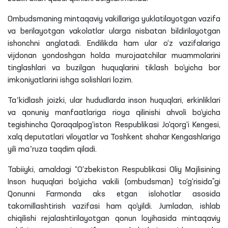
Ombudsmaning mintaqaviy vakillariga yuklatilayotgan vazifa
va berilayotgan vakolatlar ularga nisbatan bildirilayotgan
ishonchni anglatadi. Endilikda ham ular o‘z vazifalariga
vijdonan yondoshgan holda murojaatchilar muammolarini
tinglashlari va buzilgan huquqlarini tiklash bo‘yicha bor
imkoniyatlarini ishga solishlari lozim.
Taʼkidlash joizki, ular hududlarda inson huquqlari, erkinliklari
va qonuniy manfaatlariga rioya qilinishi ahvoli bo‘yicha
tegishincha Qoraqalpog‘iston Respublikasi Jo‘qorg‘i Kengesi,
xalq deputatlari viloyatlar va Toshkent shahar Kengashlariga
yili maʼruza taqdim qiladi.
Tabiiyki, amaldagi “O‘zbekiston Respublikasi Oliy Majlisining
Inson huquqlari bo‘yicha vakili (ombudsman) to‘g‘risida”gi
Qonunni Farmonda aks etgan islohotlar asosida
takomillashtirish vazifasi ham qo‘yildi. Jumladan, ishlab
chiqilishi rejalashtirilayotgan qonun loyihasida mintaqaviy