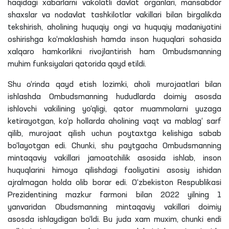
haqidagi xabarlarni vakolatli davlat organlari, mansabdor
shaxslar va nodavlat tashkilotlar vakillari bilan birgalikda
tekshirish, aholining huquqiy ongi va huquqiy madaniyatini
oshirishga ko‘maklashish hamda inson huquqlari sohasida
xalqaro hamkorlikni rivojlantirish ham Ombudsmanning
muhim funksiyalari qatorida qayd etildi.
Shu o‘rinda qayd etish lozimki, aholi murojaatlari bilan
ishlashda Ombudsmanning hududlarda doimiy asosda
ishlovchi vakilining yo‘qligi, qator muammolarni yuzaga
ketirayotgan, ko‘p hollarda aholining vaqt va mablag‘ sarf
qilib, murojaat qilish uchun poytaxtga kelishiga sabab
bo‘layotgan edi. Chunki, shu paytgacha Ombudsmanning
mintaqaviy vakillari jamoatchilik asosida ishlab, inson
huquqlarini himoya qilishdagi faoliyatini asosiy ishidan
ajralmagan holda olib borar edi. O‘zbekiston Respublikasi
Prezidentining mazkur farmoni bilan 2022 yilning 1
yanvaridan Obudsmanning mintaqaviy vakillari doimiy
asosda ishlaydigan bo‘ldi. Bu juda xam muxim, chunki endi