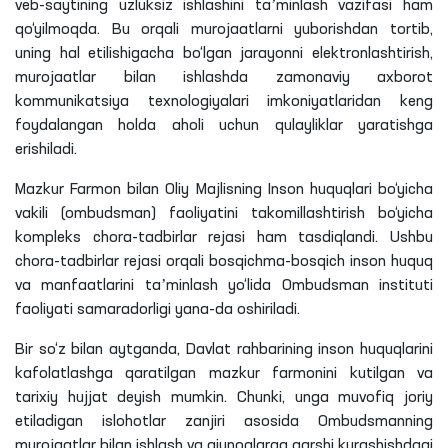
veb-saytining uzluksiz ishlashini taʼminlash vazifasi ham
qo‘yilmoqda. Bu orqali murojaatlarni yuborishdan tortib,
uning hal etilishigacha bo‘lgan jarayonni elektronlashtirish,
murojaatlar bilan ishlashda zamonaviy axborot
kommunikatsiya texnologiyalari imkoniyatlaridan keng
foydalangan holda aholi uchun qulayliklar yaratishga
erishiladi.
Mazkur Farmon bilan Oliy Majlisning Inson huquqlari bo‘yicha
vakili (ombudsman) faoliyatini takomillashtirish bo‘yicha
kompleks chora-tadbirlar rejasi ham tasdiqlandi. Ushbu
chora-tadbirlar rejasi orqali bosqichma-bosqich inson huquq
va manfaatlarini taʼminlash yo‘lida Ombudsman instituti
faoliyati samaradorligi yana-da oshiriladi.
Bir so‘z bilan aytganda, Davlat rahbarining inson huquqlarini
kafolatlashga qaratilgan mazkur farmonini kutilgan va
tarixiy hujjat deyish mumkin. Chunki, unga muvofiq joriy
etiladigan islohotlar zanjiri asosida Ombudsmanning
murojaatlar bilan ishlash va qiynoqlarga qarshi kurashishdagi