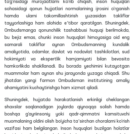
to‘g‘risidagi murojaatlarni ko‘rib chiqish, inson huquqlari
sohasidagi qonun hujjatlari normalarining ijrosini o‘rganish
hamda ularni takomillashtirish yuzasidan takliflar
tayyorlashiga ham alohida eʼtibor qaratilgan. Shuningdek,
Ombudsmanga qonunchilik tashabbusi huquqi berilmokda,
bu bejiz emas, chunki inson huquqlari himoyasiga oid eng
samarali takliflar aynan Ombudsmanning kundalik
amaliyotida, odamlar, davlat va nodavlat tashkilotlari, sud
hokimiyati va ekspertlik hamjamiyati bilan bevosita
hamkorlikda shakllanadi. Bu borada yechimini kutayotgan
muammolar ham aynan shu jarayonda yuzaga chiqadi. Shu
jihatdan yangi farmon Ombudsman institutining amaliy
ahamiyatini kuchaytirishga ham xizmat qiladi.
Shuningdek, hujjatda harakatlanish erkinligi cheklangan
shaxslar saqlanadigan joylarda qiynoqqa solish hamda
boshqa g‘ayriinsoniy yoki qadr-qimmatni kamsituvchi
muomalaning oldini olish bo‘yicha taʼsirchan choralarni ko‘rish
vazifasi ham belgilangan. Inson huquqlari buzilgan holatlar