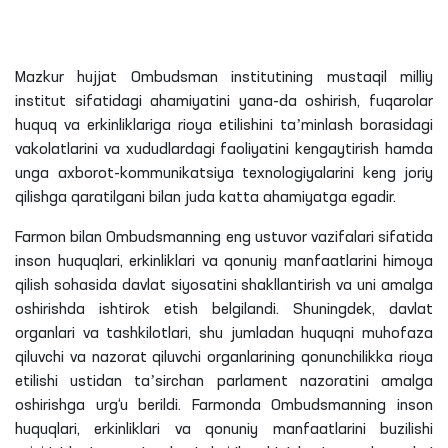
Mazkur hujjat Ombudsman institutining mustaqil milliy
institut sifatidagi ahamiyatini yana-da oshirish, fuqarolar
huquq va erkinliklariga rioya etilishini taʼminlash borasidagi
vakolatlarini va xududlardagi faoliyatini kengaytirish hamda
unga axborot-kommunikatsiya texnologiyalarini keng joriy
qilishga qaratilgani bilan juda katta ahamiyatga egadir.
Farmon bilan Ombudsmanning eng ustuvor vazifalari sifatida
inson huquqlari, erkinliklari va qonuniy manfaatlarini himoya
qilish sohasida davlat siyosatini shakllantirish va uni amalga
oshirishda ishtirok etish belgilandi. Shuningdek, davlat
organlari va tashkilotlari, shu jumladan huquqni muhofaza
qiluvchi va nazorat qiluvchi organlarining qonunchilikka rioya
etilishi ustidan taʼsirchan parlament nazoratini amalga
oshirishga urg‘u berildi. Farmonda Ombudsmanning inson
huquqlari, erkinliklari va qonuniy manfaatlarini buzilishi