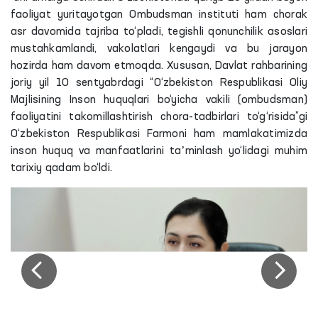
faoliyat yuritayotgan Ombudsman instituti ham chorak
asr davomida tajriba to‘pladi, tegishli qonunchilik asoslari
mustahkamlandi, vakolatlari kengaydi va bu jarayon
hozirda ham davom etmoqda. Xususan, Davlat rahbarining
joriy yil 10 sentyabrdagi “O‘zbekiston Respublikasi Oliy
Majlisining Inson huquqlari bo‘yicha vakili (ombudsman)
faoliyatini takomillashtirish chora-tadbirlari to‘g‘risida”gi
O‘zbekiston Respublikasi Farmoni ham mamlakatimizda
inson huquq va manfaatlarini taʼminlash yo‘lidagi muhim
tarixiy qadam bo‘ldi.