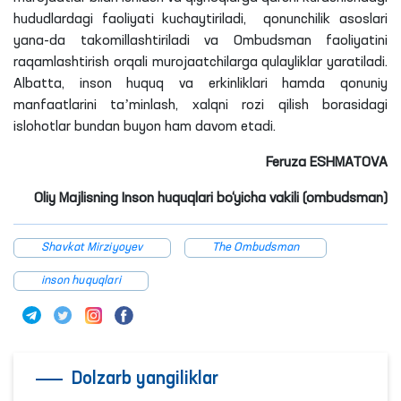
hududlardagi faoliyati kuchaytiriladi, qonunchilik asoslari
yana-da takomillashtiriladi va Ombudsman faoliyatini
raqamlashtirish orqali murojaatchilarga qulayliklar yaratiladi.
Albatta, inson huquq va erkinliklari hamda qonuniy
manfaatlarini taʼminlash, xalqni rozi qilish borasidagi
islohotlar bundan buyon ham davom etadi.
Feruza ESHMATOVA
Oliy Majlisning Inson huquqlari bo‘yicha vakili (ombudsman)
Shavkat Mirziyoyev
The Ombudsman
inson huquqlari
Dolzarb yangiliklar