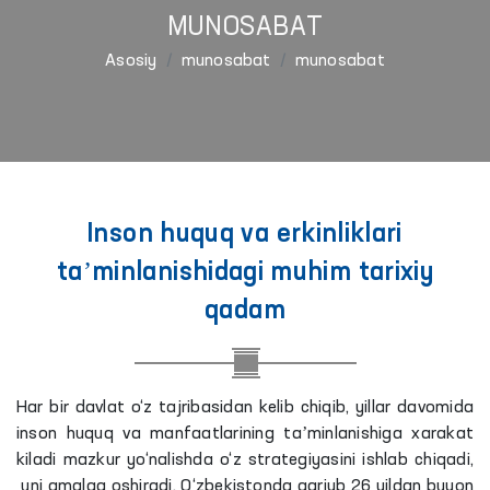
MUNOSABAT
Asosiy
munosabat
munosabat
Inson huquq va erkinliklari
taʼminlanishidagi muhim tarixiy
qadam
Har bir davlat o‘z tajribasidan kelib chiqib, yillar davomida
inson huquq va manfaatlarining taʼminlanishiga xarakat
kiladi mazkur yo‘nalishda o‘z strategiyasini ishlab chiqadi,
uni amalga oshiradi. O‘zbekistonda qariyb 26 yildan buyon