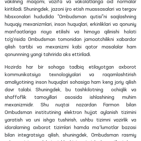
vakilning maqomi, vazifa va vakolatlariga oid normalar
kiritiladi. Shuningdek, jazoni ijro etish muassasalari va tergov
hibsxonalari hududida "Ombudsman qutisi"ni saqlashning
huquqiy mexanizmlari, inson huquqlari, erkinliklari va qonuniy
manfaatlariga rioya etilishi va himoya qilinishi holati
to‘g‘risida Ombudsman tomonidan jamoatchilikni xabardor
qilish tartibi va mexanizmi kabi qator masalalar ham
qonunnning yangi tahririda aks ettiriladi.
Hozirda har bir sohaga tadbiq etilayotgan axborot
kommunikatsiya texnologiyalari va raqamlashtirish
amaliyotining inson huquqlari sohasiga ham keng joriy qilish
davr talabi. Shuningdek, bu tashkilotning ochiqlik va
shaffoflik tamoyillari asosida ishlashining muhim
mexanizmidir. Shu nuqtai nazardan Farmon bilan
Ombudsman institutining elektron hujjat aylanish tizimini
yaratish va uni ishga tushirish, ushbu tizimni vazirlik va
idoralarning axborot tizimlari hamda maʼlumotlar bazasi
bilan integratsiya qilish, shuningdek, Ombudsman rasmiy