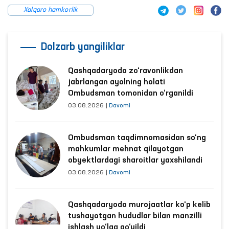
Xalqaro hamkorlik
Dolzarb yangiliklar
Qashqadaryoda zo‘ravonlikdan
jabrlangan ayolning holati
Ombudsman tomonidan o‘rganildi
03.08.2026
|
Davomi
Ombudsman taqdimnomasidan so‘ng
mahkumlar mehnat qilayotgan
obyektlardagi sharoitlar yaxshilandi
03.08.2026
|
Davomi
Qashqadaryoda murojaatlar ko‘p kelib
tushayotgan hududlar bilan manzilli
ishlash yo‘lga qo‘yildi