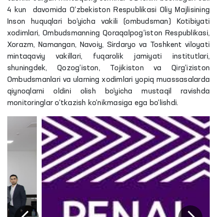
4 kun davomida O‘zbekiston Respublikasi Oliy Majlisining
Inson huquqlari bo‘yicha vakili (ombudsman) Kotibiyati
xodimlari, Ombudsmanning Qoraqalpog‘iston Respublikasi,
Xorazm, Namangan, Navoiy, Sirdaryo va Toshkent viloyati
mintaqaviy vakillari, fuqarolik jamiyati institutlari,
shuningdek, Qozog‘iston, Tojikiston va Qirg‘iziston
Ombudsmanlari va ularning xodimlari yopiq muassasalarda
qiynoqlarni oldini olish bo‘yicha mustaqil ravishda
monitoringlar o‘tkazish ko‘nikmasiga ega bo‘lishdi.