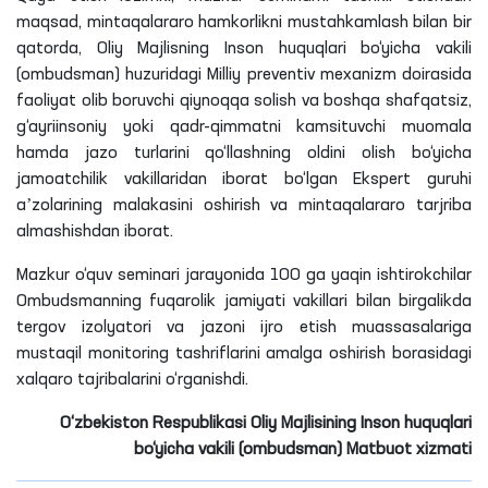
maqsad, mintaqalararo hamkorlikni mustahkamlash bilan bir
qatorda, Oliy Majlisning Inson huquqlari bo‘yicha vakili
(ombudsman) huzuridagi Milliy preventiv mexanizm doirasida
faoliyat olib boruvchi qiynoqqa solish va boshqa shafqatsiz,
g‘ayriinsoniy yoki qadr-qimmatni kamsituvchi muomala
hamda jazo turlarini qo‘llashning oldini olish bo‘yicha
jamoatchilik vakillaridan iborat bo‘lgan Ekspert guruhi
aʼzolarining malakasini oshirish va mintaqalararo tarjriba
almashishdan iborat.
Mazkur o‘quv seminari jarayonida 100 ga yaqin ishtirokchilar
Ombudsmanning fuqarolik jamiyati vakillari bilan birgalikda
tergov izolyatori va jazoni ijro etish muassasalariga
mustaqil monitoring tashriflarini amalga oshirish borasidagi
xalqaro tajribalarini o‘rganishdi.
O‘zbekiston Respublikasi Oliy Majlisining Inson huquqlari
bo‘yicha vakili (ombudsman) Matbuot xizmati