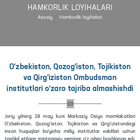
HAMKORLIK LOYIHALARI
Asosiy
Hamkorlik loyihalari
O‘zbekiston, Qozog‘iston, Tojikiston
va Qirg‘iziston Ombudsman
institutlari o‘zaro tajriba almashishdi
Joriy yilning 18 may kuni Markaziy Osiyo mamlakatlari
O‘zbekiston, Qozog‘iston, Tojikiston va Qirg‘izistondagi
inson huquqlari bo‘yicha milliy institutlar vakillari uchun
tashkil etilgan mintaqaviy seminar o‘z ishini boshlagan edi.