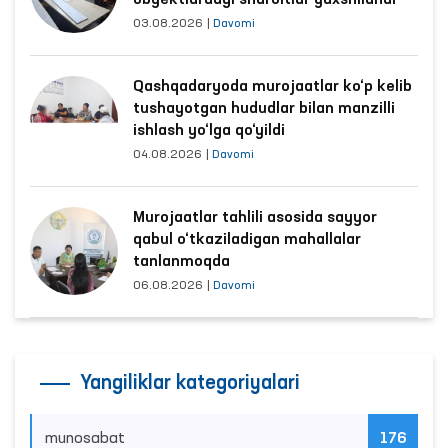
obyektlardagi sharoitlar yaxshilandi
03.08.2026
|
Davomi
Qashqadaryoda murojaatlar ko‘p kelib
tushayotgan hududlar bilan manzilli
ishlash yo‘lga qo‘yildi
04.08.2026
|
Davomi
Murojaatlar tahlili asosida sayyor
qabul o‘tkaziladigan mahallalar
tanlanmoqda
06.08.2026
|
Davomi
Yangiliklar kategoriyalari
munosabat
176