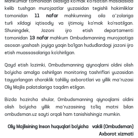
Mahkumlar tomonidan oilasiga ko‘mak ko‘rsatish masalasida
kelib tushgan murojaatlar yuzasidan tegishli hokimliklar
tomonidan
11 nafar
mahkumning oila aʼzolariga
turli
xildagi
iqtisodiy va ijtimoiy ko‘mak ko‘rsatilgan.
Shuningdek, Jazoni ijro etish departamenti
tomonidan
13 nafar
mahkum Ombudsmanning murojaatiga
asosan yashash joyiga yaqin bo‘lgan hududlardagi jazoni ijro
etish muassasalariga ko‘chirilgan.
Qayd etish
lozimki
, Ombudsmanning qiynoqlarni oldini olish
bo‘yicha amalga oshirilgan monitoring tashriflari yuzasidan
tayyorlangan
choraklik
tahliliy axborotlari va yillik maʼruzasi
Oliy Majlis palatalariga taqdim etilgan.
Bizda hozircha shular, Ombudsmanning qiynoqlarni oldini
olish bo‘yicha yillik maʼruzasining to‘liq matni bilan
ombudsman.uz sayti orqali ham tanishishingiz mumkin.
Oliy Majlisining Inson huquqlari bo‘yicha
vakili (Ombudsman)
Axborot xizmati