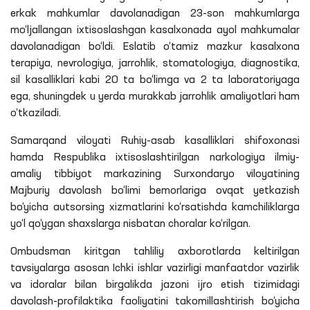
erkak mahkumlar davolanadigan 23-son mahkumlarga
mo‘ljallangan ixtisoslashgan kasalxonada ayol mahkumalar
davolanadigan bo‘ldi. Eslatib o‘tamiz mazkur kasalxona
terapiya, nevrologiya, jarrohlik, stomatologiya, diagnostika,
sil kasalliklari kabi 20
ta
bo‘limga va 2
ta
laboratoriyaga
ega, shuningdek u yerda murakkab jarrohlik amaliyotlari ham
o‘tkaziladi.
Samarqand viloyati Ruhiy-asab kasalliklari shifoxonasi
hamda Respublika ixtisoslashtirilgan narkologiya ilmiy-
amaliy tibbiyot markazining Surxondaryo viloyatining
Majburiy davolash bo‘limi bemorlariga ovqat yetkazish
bo‘yicha autsorsing xizmatlarini ko‘rsatishda kamchiliklarga
yo‘l qo‘ygan shaxslarga nisbatan choralar ko‘rilgan.
Ombudsman kiritgan tahliliy axborotlarda keltirilgan
tavsiyalarga asosan Ichki ishlar vazirligi manfaatdor vazirlik
va idoralar bilan birgalikda jazoni ijro etish tizimidagi
davolash-profilaktika faoliyatini takomillashtirish bo‘yicha