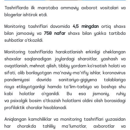
Tashriflarda ilk marotaba ommaviy axborot vositalari va
blogerlar ishtirok etdi.
Monitoring tashriflari davomida
4,5 mingdan
ortiq shaxs
bilan jamoaviy va
758 nafar
shaxs bilan yakka tartibda
suhbatlar o‘tkazildi.
Monitoring tashriflarida harakatlanish erkinligi cheklangan
shaxslar saqlanadigan joylardagi sharoitlar, yashash va
ovqatlanish, mehnat qilish, tibbiy yordam ko‘rsatish holati va
sifati, olib borilayotgan maʼnaviy-maʼrifiy ishlar, koronavirus
pandemiyasi davrida sanitariya-gigiyena talablariga
rioya
etilayotganligi
hamda taʼlim-tarbiya va boshqa shu
kabi holatlar o‘rganildi. Bu esa jismoniy, ruhiy
va
psixolgik
bosim o‘tkazish holatlarni oldini olish borasidagi
profilaktik choralar hisoblanadi.
Aniqlangan kamchiliklar va monitoring tashriflari yuzasidan
har chorakda tahliliy maʼlumotlar, axborotlar va