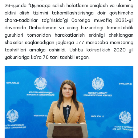
26-iyunda “Qiynoqqa solish holatlarini aniqlash va ularning
oldini olish tizimini takomillashtirishga doir qo‘shimcha
chora-tadbirlar to‘g‘risida”gi Qaroriga muvofiq 2021-yil
davomida Ombudsman va uning huzuridagi Jamoatchilik
guruhlari tomonidan harakatlanish erkinligi cheklangan
shaxslar saqlanadigan joylarga 177 marotaba monitoring
tashriflari amalga oshirildi. Ushbu ko‘rsatkich 2020 yil
yakunlariga ko‘ra 76 tani tashkil etgan.