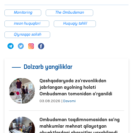
Monitoring
The Ombudsman
inson huquqlari
Huquqiy tahlil
Qiynoqqa solish
Dolzarb yangiliklar
Qashqadaryoda zo‘ravonlikdan
jabrlangan ayolning holati
Ombudsman tomonidan o‘rganildi
03.08.2026
|
Davomi
Ombudsman taqdimnomasidan so‘ng
mahkumlar mehnat qilayotgan