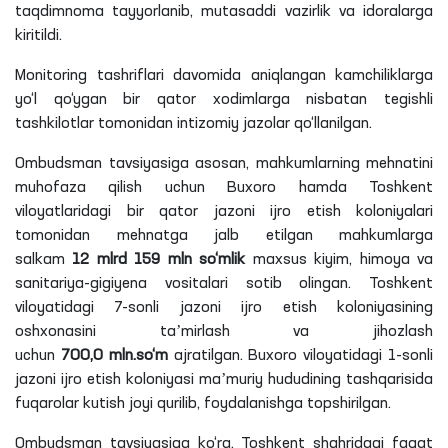
taqdimnoma tayyorlanib, mutasaddi vazirlik va idoralarga
kiritildi.
Monitoring tashriflari davomida aniqlangan kamchiliklarga
yo‘l qo‘ygan bir qator xodimlarga nisbatan tegishli
tashkilotlar tomonidan intizomiy jazolar qo‘llanilgan.
Ombudsman tavsiyasiga asosan, mahkumlarning mehnatini
muhofaza qilish uchun Buxoro hamda Toshkent
viloyatlaridagi bir qator jazoni ijro etish koloniyalari
tomonidan mehnatga jalb etilgan mahkumlarga
salkam
12
mlrd
159
mln
so‘mlik
maxsus kiyim, himoya va
sanitariya-gigiyena vositalari sotib olingan. Toshkent
viloyatidagi 7-sonli jazoni ijro etish koloniyasining
oshxonasini taʼmirlash va jihozlash
uchun
700,0
mln
.so‘m
ajratilgan. Buxoro viloyatidagi 1-sonli
jazoni ijro etish koloniyasi maʼmuriy hududining tashqarisida
fuqarolar kutish joyi qurilib, foydalanishga topshirilgan.
Ombudsman tavsiyasiga ko‘ra, Toshkent
shahridagi
faqat