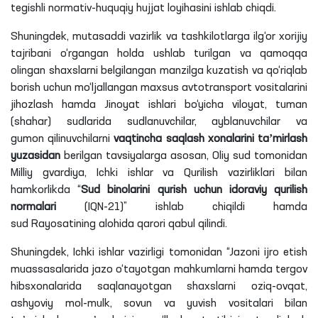
tegishli normativ-huquqiy hujjat loyihasini ishlab chiqdi.
Shuningdek, mutasaddi vazirlik va tashkilotlarga ilg‘or xorijiy
tajribani o‘rgangan holda ushlab turilgan va qamoqqa
olingan shaxslarni belgilangan manzilga kuzatish va qo‘riqlab
borish uchun mo‘ljallangan maxsus avtotransport vositalarini
jihozlash hamda Jinoyat ishlari bo‘yicha viloyat, tuman
(shahar) sudlarida sudlanuvchilar, ayblanuvchilar va
gumon
qilinuvchilarni
vaqtincha saqlash xonalarini taʼmirlash
yuzasidan
berilgan tavsiyalarga asosan, Oliy sud tomonidan
Milliy gvardiya, Ichki ishlar va Qurilish vazirliklari bilan
hamkorlikda “
Sud binolarini qurish uchun idoraviy qurilish
normalari
(
IQN
-21)” ishlab chiqildi hamda
sud
Rayosatining
alohida qarori qabul qilindi.
Shuningdek, Ichki ishlar vazirligi tomonidan “Jazoni ijro etish
muassasalarida jazo o‘tayotgan mahkumlarni hamda tergov
hibsxonalarida saqlanayotgan shaxslarni oziq-ovqat,
ashyoviy mol-mulk, sovun va yuvish vositalari bilan