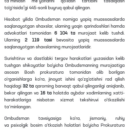
taʼminlash meʼyorlarini qo‘llash tartibini tasdiqlash
to‘g‘risida”
gi
445-sonli buyruq qabul qilingan.
Hisobot yilida Ombudsman nomiga yopiq muassasalarda
saqlanayotgan shaxslar, ularning yaqin qarindoshlari hamda
advokatlari tomonidan
6 104
ta
murojaat kelib tushdi.
Ularning
2 119
tasi
bevosita yopiq muassasalarda
saqlanayotgan shaxslarning murojaatlaridir.
Surishtiruv va dastlabki tergov harakatlari yuzasidan kelib
tushgan shikoyatlar bo‘yicha Ombudsmanning murojaatiga
asosan Bosh prokuratura tomonidan olib borilgan
o‘rganishlarga ko‘ra, jinoyat ishini qo‘zg‘atishni rad qilish
haqidagi
32
ta
qarorning barvaqt qabul qilinganligi aniqlanib,
bekor qilingan va
16
ta
holatda aybdor xodimlarning
xatti
-
harakatlariga nisbatan xizmat tekshiruvi o‘tkazilishi
taʼminlangan.
Ombudsman tavsiyasiga ko‘ra, jismoniy, ruhiy
va
psixolgik
bosim o‘tkazish holatlari bo‘yicha Prokuratura