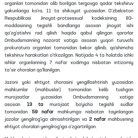
organlari tomonidan olib borilgan tergovga qadar tekshiruv
yakunlariga ko‘ra, 11
ta
shikoyat yuzasidan O‘zbekiston
Respublikasi Jinoyat-protsessual kodeksining 83-
moddasining tegishli bandlariga asosan jinoyat ishi
qo‘zg‘atishni rad qilish haqida qabul qilingan qarorlar
Ombudsmanning nazorat xatiga asosan yuqori turuvchi
prokuratura organlari tomonidan bekor qilinib, qo‘shimcha
tekshiruv harakatlari o‘tkazilgan. Natijada 4
ta
holatda ichki
ishlar organlarining 7 nafar xodimga nisbatan intizomiy
taʼsir choralari qo‘llanilgan.
Jazoni yoki ehtiyot chorasini yengillashtirish yuzasidan
mahkumlar (mahbuslar) tomonidan kelib tushgan
murojaatlar yuzasidan Ombudsmanning xatiga
asosan
13
ta
murojaat bo‘yicha tegishli sudlar
tomonidan
59 nafar
mahkumga nisbatan tayinlangan
jazolar
yengilrog‘iga
almashtirilgan va
2 nafar
mahbusning
ehtiyot choralari
yengilrog‘iga
o‘zgartirilgan.