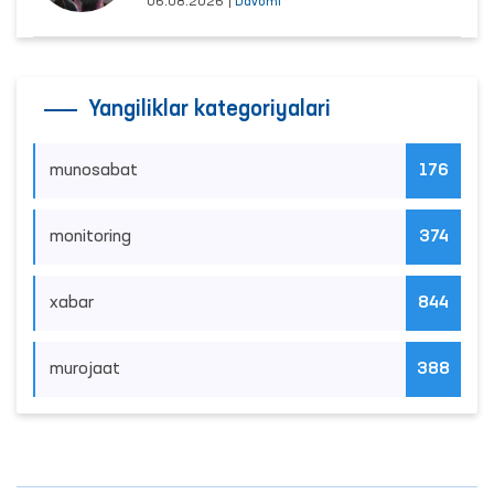
06.08.2026
|
Davomi
Yangiliklar kategoriyalari
munosabat
176
monitoring
374
xabar
844
murojaat
388