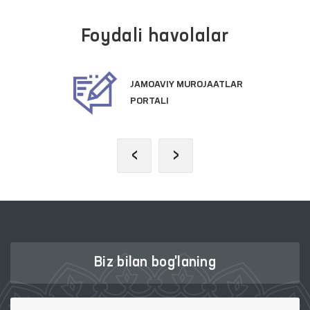
Foydali havolalar
OAVIY MUROJAATLAR
PREZI
TALI
VEB-S
‹
›
Biz bilan bog'laning