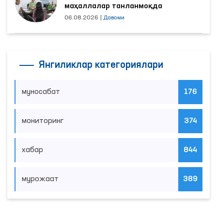
маҳаллалар танланмоқда
06.08.2026
|
Давоми
Янгиликлар категориялари
муносабат
176
мониторинг
374
хабар
844
мурожаат
389