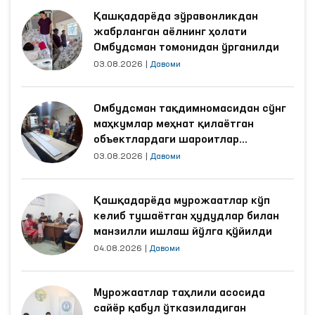
Қашқадарёда зўравонликдан
жабрланган аёлнинг ҳолати
Омбудсман томонидан ўрганилди
03.08.2026
|
Давоми
Омбудсман тақдимномасидан сўнг
маҳкумлар меҳнат қилаётган
объектлардаги шароитлар
яхшиланди
03.08.2026
|
Давоми
Қашқадарёда мурожаатлар кўп
келиб тушаётган ҳудудлар билан
манзилли ишлаш йўлга қўйилди
04.08.2026
|
Давоми
Мурожаатлар таҳлили асосида
сайёр қабул ўтказиладиган