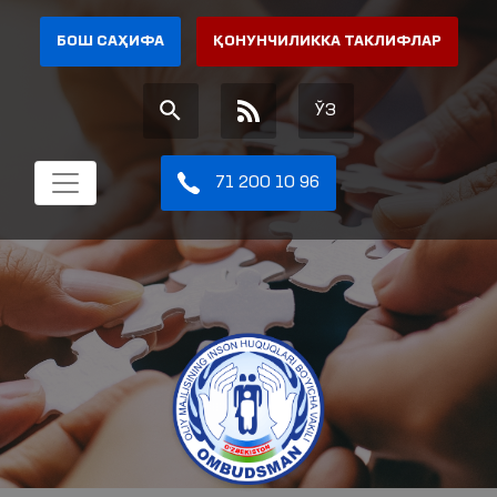
БОШ САҲИФА
ҚОНУНЧИЛИККА ТАКЛИФЛАР
ЎЗ
71 200 10 96