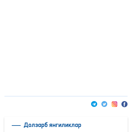
Долзарб янгиликлар