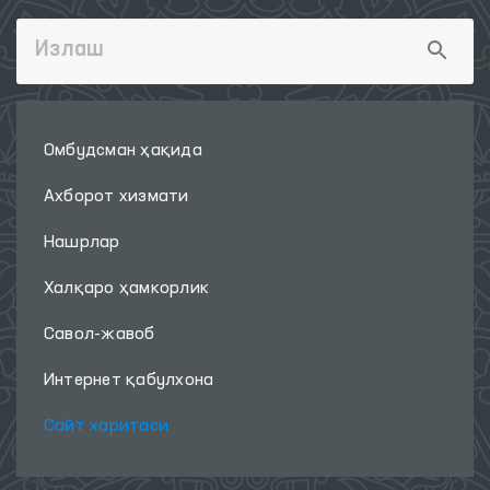
Омбудсман ҳақида
Ахборот хизмати
Нашрлар
Халқаро ҳамкорлик
Савол-жавоб
Интернет қабулхона
Сайт харитаси