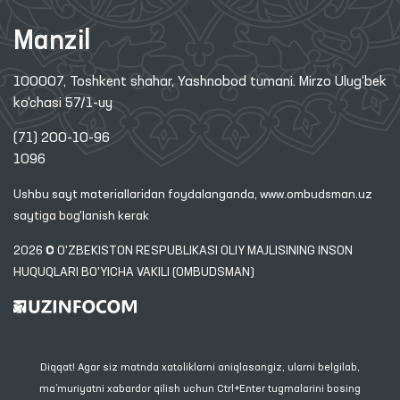
Manzil
100007, Toshkent shahar, Yashnobod tumani. Mirzo Ulug‘bek
ko‘chasi 57/1-uy
(71) 200-10-96
1096
Ushbu sayt materiallaridan foydalanganda,
www.ombudsman.uz
saytiga bog'lanish kerak
2026 © O'ZBEKISTON RESPUBLIKASI OLIY MAJLISINING INSON
HUQUQLARI BO'YICHA VAKILI (OMBUDSMAN)
Diqqat! Agar siz matnda xatoliklarni aniqlasangiz, ularni belgilab,
ma’muriyatni xabardor qilish uchun Ctrl+Enter tugmalarini bosing