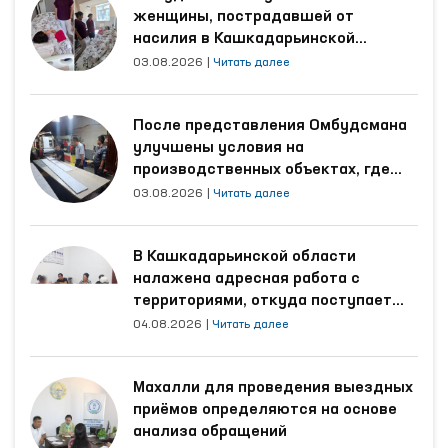
женщины, пострадавшей от
насилия в Кашкадарьинской
области
03.08.2026
|
Читать далее
После представления Омбудсмана
улучшены условия на
производственных объектах, где
трудятся осуждённые
03.08.2026
|
Читать далее
В Кашкадарьинской области
налажена адресная работа с
территориями, откуда поступает
наибольшее количество обращений
04.08.2026
|
Читать далее
Махалли для проведения выездных
приёмов определяются на основе
анализа обращений