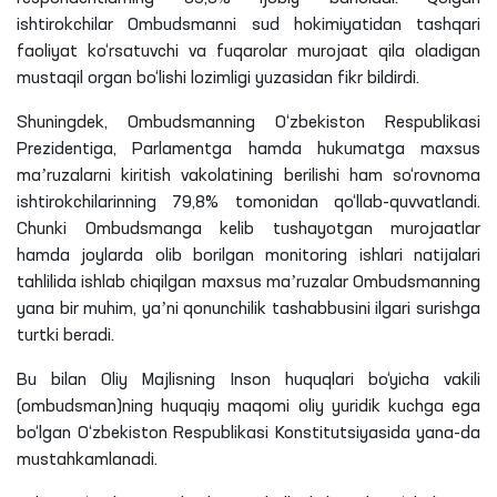
ishtirokchilar Ombudsmanni sud hokimiyatidan tashqari
faoliyat ko‘rsatuvchi va fuqarolar murojaat qila oladigan
mustaqil organ bo‘lishi lozimligi yuzasidan fikr bildirdi.
Shuningdek, Ombudsmanning O‘zbekiston Respublikasi
Prezidentiga, Parlamentga hamda hukumatga maxsus
maʼruzalarni kiritish vakolatining berilishi ham so‘rovnoma
ishtirokchilarinning 79,8% tomonidan qo‘llab-quvvatlandi.
Chunki Ombudsmanga kelib tushayotgan murojaatlar
hamda joylarda olib borilgan monitoring ishlari natijalari
tahlilida ishlab chiqilgan maxsus maʼruzalar Ombudsmanning
yana bir muhim, yaʼni qonunchilik tashabbusini ilgari surishga
turtki beradi.
Bu bilan Oliy Majlisning Inson huquqlari bo‘yicha vakili
(ombudsman)ning huquqiy maqomi oliy yuridik kuchga ega
bo‘lgan O‘zbekiston Respublikasi Konstitutsiyasida yana-da
mustahkamlanadi.