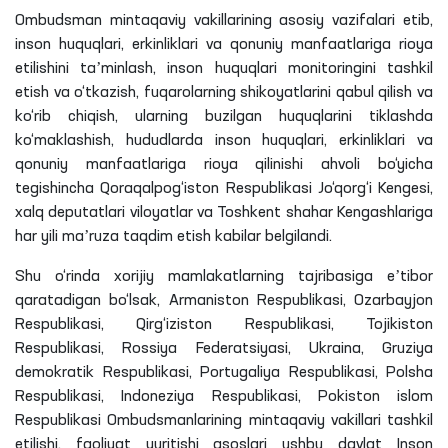
Ombudsman mintaqaviy vakillarining asosiy vazifalari etib,
inson huquqlari, erkinliklari va qonuniy manfaatlariga rioya
etilishini taʼminlash, inson huquqlari monitoringini tashkil
etish va o‘tkazish, fuqarolarning shikoyatlarini qabul qilish va
ko‘rib chiqish, ularning buzilgan huquqlarini tiklashda
ko‘maklashish, hududlarda inson huquqlari, erkinliklari va
qonuniy manfaatlariga rioya qilinishi ahvoli bo‘yicha
tegishincha Qoraqalpog‘iston Respublikasi Jo‘qorg‘i Kengesi,
xalq deputatlari viloyatlar va Toshkent shahar Kengashlariga
har yili maʼruza taqdim etish kabilar belgilandi.
Shu o‘rinda xorijiy mamlakatlarning tajribasiga eʼtibor
qaratadigan bo‘lsak, Armaniston Respublikasi, Ozarbayjon
Respublikasi, Qirg‘iziston Respublikasi, Tojikiston
Respublikasi, Rossiya Federatsiyasi, Ukraina, Gruziya
demokratik Respublikasi, Portugaliya Respublikasi, Polsha
Respublikasi, Indoneziya Respublikasi, Pokiston islom
Respublikasi Ombudsmanlarining mintaqaviy vakillari tashkil
etilishi, faoliyat yuritishi asoslari ushbu davlat Inson