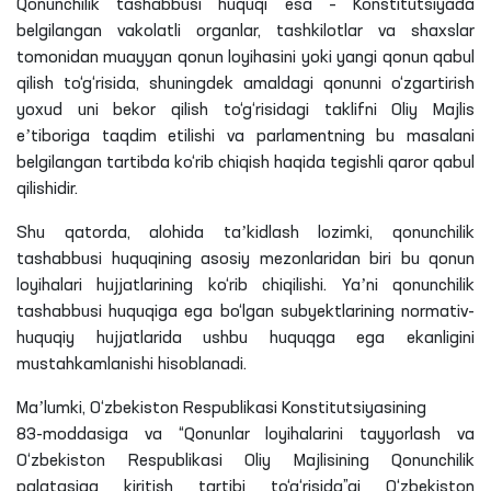
Qonunchilik tashabbusi huquqi esa – Konstitutsiyada
belgilangan vakolatli organlar, tashkilotlar va shaxslar
tomonidan muayyan qonun loyihasini yoki yangi qonun qabul
qilish to‘g‘risida, shuningdek amaldagi qonunni o‘zgartirish
yoxud uni bekor qilish to‘g‘risidagi taklifni Oliy Majlis
eʼtiboriga taqdim etilishi va parlamentning bu masalani
belgilangan tartibda ko‘rib chiqish haqida tegishli qaror qabul
qilishidir.
Shu qatorda, alohida taʼkidlash lozimki, qonunchilik
tashabbusi huquqining asosiy mezonlaridan biri bu qonun
loyihalari hujjatlarining ko‘rib chiqilishi. Yaʼni qonunchilik
tashabbusi huquqiga ega bo‘lgan subyektlarining normativ-
huquqiy hujjatlarida ushbu huquqga ega ekanligini
mustahkamlanishi hisoblanadi.
Maʼlumki, O‘zbekiston Respublikasi Konstitutsiyasining
83-moddasiga va “Qonunlar loyihalarini tayyorlash va
O‘zbekiston Respublikasi Oliy Majlisining Qonunchilik
palatasiga kiritish tartibi to‘g‘risida”gi O‘zbekiston