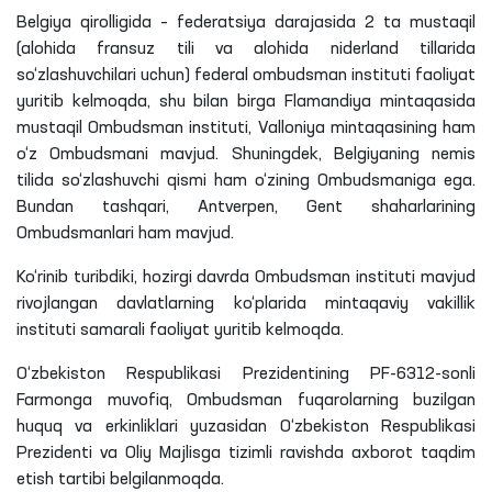
Belgiya qirolligida – federatsiya darajasida 2 ta mustaqil
(alohida fransuz tili va alohida niderland tillarida
so‘zlashuvchilari uchun) federal ombudsman instituti faoliyat
yuritib kelmoqda, shu bilan birga Flamandiya mintaqasida
mustaqil Ombudsman instituti, Valloniya mintaqasining ham
o‘z Ombudsmani mavjud. Shuningdek, Belgiyaning nemis
tilida so‘zlashuvchi qismi ham o‘zining Ombudsmaniga ega.
Bundan tashqari, Antverpen, Gent shaharlarining
Ombudsmanlari ham mavjud.
Ko‘rinib turibdiki, hozirgi davrda Ombudsman instituti mavjud
rivojlangan davlatlarning ko‘plarida mintaqaviy vakillik
instituti samarali faoliyat yuritib kelmoqda.
O‘zbekiston Respublikasi Prezidentining PF-6312-sonli
Farmonga muvofiq, Ombudsman fuqarolarning buzilgan
huquq va erkinliklari yuzasidan O‘zbekiston Respublikasi
Prezidenti va Oliy Majlisga tizimli ravishda axborot taqdim
etish tartibi belgilanmoqda.