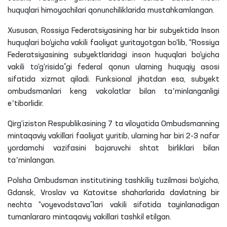
huquqlari himoyachilari qonunchiliklarida mustahkamlangan.
Xususan, Rossiya Federatsiyasining har bir subyektida Inson
huquqlari bo‘yicha vakili faoliyat yuritayotgan bo‘lib, “Rossiya
Federatsiyasining subyektlaridagi inson huquqlari bo‘yicha
vakili to‘g‘risida”gi federal qonun ularning huquqiy asosi
sifatida xizmat qiladi. Funksional jihatdan esa, subyekt
ombudsmanlari keng vakolatlar bilan taʼminlanganligi
eʼtiborlidir.
Qirg‘iziston Respublikasining 7 ta viloyatida Ombudsmanning
mintaqaviy vakillari faoliyat yuritib, ularning har biri 2-3 nafar
yordamchi vazifasini bajaruvchi shtat birliklari bilan
taʼminlangan.
Polsha Ombudsman institutining tashkiliy tuzilmasi bo‘yicha,
Gdansk, Vroslav va Katovitse shaharlarida davlatning bir
nechta “voyevodstava”lari vakili sifatida tayinlanadigan
tumanlararo mintaqaviy vakillari tashkil etilgan.