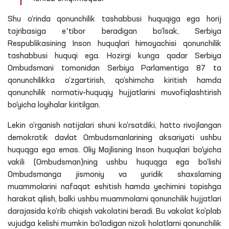
Shu o‘rinda qonunchilik tashabbusi huquqiga ega horij
tajribasiga eʼtibor beradigan bo‘lsak, Serbiya
Respublikasining Inson huquqlari himoyachisi qonunchilik
tashabbusi huquqi ega. Hozirgi kunga qadar Serbiya
Ombudsmani tomonidan Serbiya Parlamentiga 87 ta
qonunchilikka o‘zgartirish, qo‘shimcha kiritish hamda
qonunchilik normativ-huquqiy hujjatlarini muvofiqlashtirish
bo‘yicha loyihalar kiritilgan.
Lekin o‘rganish natijalari shuni ko‘rsatdiki, hatto rivojlangan
demokratik davlat Ombudsmanlarining aksariyati ushbu
huquqga ega emas. Oliy Majlisning Inson huquqlari bo‘yicha
vakili (Ombudsman)ning ushbu huquqga ega bo‘lishi
Ombudsmanga jismoniy va yuridik shaxslarning
muammolarini nafaqat eshitish hamda yechimini topishga
harakat qilish, balki ushbu muammolarni qonunchilik hujjatlari
darajasida ko‘rib chiqish vakolatini beradi. Bu vakolat ko‘plab
vujudga kelishi mumkin bo‘ladigan nizoli holatlarni qonunchilik