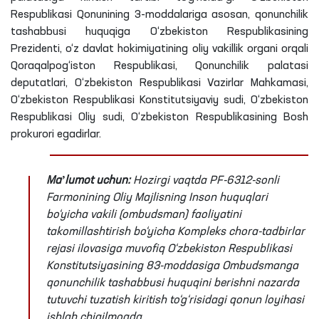
Respublikasi Qonunining 3-moddalariga asosan, qonunchilik
tashabbusi huquqiga O‘zbekiston Respublikasining
Prezidenti, o‘z davlat hokimiyatining oliy vakillik organi orqali
Qoraqalpog‘iston Respublikasi, Qonunchilik palatasi
deputatlari, O‘zbekiston Respublikasi Vazirlar Mahkamasi,
O‘zbekiston Respublikasi Konstitutsiyaviy sudi, O‘zbekiston
Respublikasi Oliy sudi, O‘zbekiston Respublikasining Bosh
prokurori egadirlar.
Maʼlumot uchun:
Hozirgi vaqtda PF-6312-sonli
Farmonining Oliy Majlisning Inson huquqlari
bo‘yicha vakili (ombudsman) faoliyatini
takomillashtirish bo‘yicha Kompleks chora-tadbirlar
rejasi ilovasiga muvofiq O‘zbekiston Respublikasi
Konstitutsiyasining 83-moddasiga Ombudsmanga
qonunchilik tashabbusi huquqini berishni nazarda
tutuvchi tuzatish kiritish to‘g‘risidagi qonun loyihasi
ishlab chiqilmoqda.