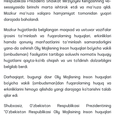
Respublikasi Prezidenti Shavkat Mirziyoyev Kengashning 46-
sessiyasida birinchi marta ishtirok etdi va maʼruza qildi.
Mazkur maʼruza xalqaro hamjamiyat tomonidan yuqori
darajada baholandi.
Mazkur hujjatlarda belgilangan maqsad va ustuvor vazifalar
ijrosini taʼminlash va fuqarolarning huquqlari, erkinliklari
hamda qonuniy manfaatlarini taʼminlash samaradorligini
yana-da oshirish Oliy Majlisning Inson huquqlari bo‘yicha vakili
(ombudsman) faoliyatini tartibga soluvchi normativ huquqiy
hujjatlarni qayta-ko‘rib chiqish va uni to‘ldirish dolzarbligini
belgilab berdi.
Darhaqiqat, bugungi davr Oliy Majlisning Inson huquqlari
bo‘yicha vakili (ombudsman)dan fuqarolarning huquq va
erkinliklarini himoya qilishda yangi darajaga ko‘tarishni talab
qilar edi.
Shubxasiz, O‘zbekiston Respublikasi Prezidentining
“O‘zbekiston Respublikasi Oliy Majlisining Inson huquqlari