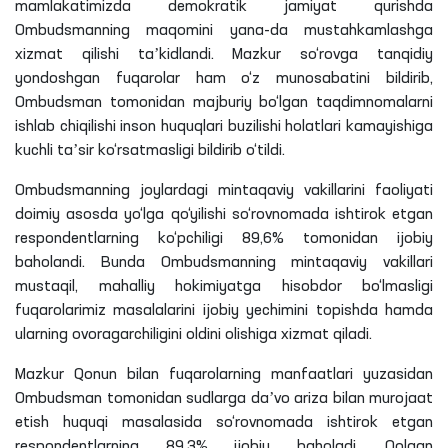
mamlakatimizda demokratik jamiyat qurishda
Ombudsmanning maqomini yana-da mustahkamlashga
xizmat qilishi taʼkidlandi. Mazkur so‘rovga tanqidiy
yondoshgan fuqarolar ham o‘z munosabatini bildirib,
Ombudsman tomonidan majburiy bo‘lgan taqdimnomalarni
ishlab chiqilishi inson huquqlari buzilishi holatlari kamayishiga
kuchli taʼsir ko‘rsatmasligi bildirib o‘tildi.
Ombudsmanning joylardagi mintaqaviy vakillarini faoliyati
doimiy asosda yo‘lga qo‘yilishi so‘rovnomada ishtirok etgan
respondentlarning ko‘pchiligi 89,6% tomonidan ijobiy
baholandi. Bunda Ombudsmanning mintaqaviy vakillari
mustaqil, mahalliy hokimiyatga hisobdor bo‘lmasligi
fuqarolarimiz masalalarini ijobiy yechimini topishda hamda
ularning ovoragarchiligini oldini olishiga xizmat qiladi.
Mazkur Qonun bilan fuqarolarning manfaatlari yuzasidan
Ombudsman tomonidan sudlarga daʼvo ariza bilan murojaat
etish huquqi masalasida so‘rovnomada ishtirok etgan
respondentlarning 89,3% ijobiy baholadi. Qolgan