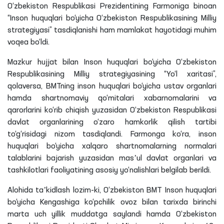
O‘zbekiston Respublikasi Prezidentining Farmoniga binoan
“Inson huquqlari bo‘yicha O‘zbekiston Respublikasining Milliy
strategiyasi” tasdiqlanishi ham mamlakat hayotidagi muhim
voqea bo‘ldi.
Mazkur hujjat bilan Inson huquqlari bo‘yicha O‘zbekiston
Respublikasining Milliy strategiyasining “Yo‘l xaritasi”,
qolaversa, BMTning inson huquqlari bo‘yicha ustav organlari
hamda shartnomaviy qo‘mitalari xabarnomalarini va
qarorlarini ko‘rib chiqish yuzasidan O‘zbekiston Respublikasi
davlat organlarining o‘zaro hamkorlik qilish tartibi
to‘g‘risidagi nizom tasdiqlandi. Farmonga ko‘ra, inson
huquqlari bo‘yicha xalqaro shartnomalarning normalari
talablarini bajarish yuzasidan masʼul davlat organlari va
tashkilotlari faoliyatining asosiy yo‘nalishlari belgilab berildi.
Alohida taʼkidlash lozim-ki, O‘zbekiston BMT Inson huquqlari
bo‘yicha Kengashiga ko‘pchilik ovoz bilan tarixda birinchi
marta uch yillik muddatga saylandi hamda O‘zbekiston