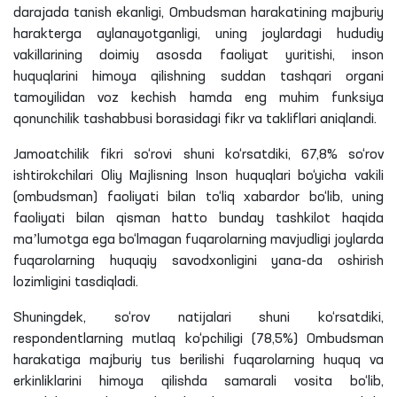
darajada tanish ekanligi, Ombudsman harakatining majburiy
harakterga aylanayotganligi, uning joylardagi hududiy
vakillarining doimiy asosda faoliyat yuritishi, inson
huquqlarini himoya qilishning suddan tashqari organi
tamoyilidan voz kechish hamda eng muhim funksiya
qonunchilik tashabbusi borasidagi fikr va takliflari aniqlandi.
Jamoatchilik fikri so‘rovi shuni ko‘rsatdiki, 67,8% so‘rov
ishtirokchilari Oliy Majlisning Inson huquqlari bo‘yicha vakili
(ombudsman) faoliyati bilan to‘liq xabardor bo‘lib, uning
faoliyati bilan qisman hatto bunday tashkilot haqida
maʼlumotga ega bo‘lmagan fuqarolarning mavjudligi joylarda
fuqarolarning huquqiy savodxonligini yana-da oshirish
lozimligini tasdiqladi.
Shuningdek, so‘rov natijalari shuni ko‘rsatdiki,
respondentlarning mutlaq ko‘pchiligi (78,5%) Ombudsman
harakatiga majburiy tus berilishi fuqarolarning huquq va
erkinliklarini himoya qilishda samarali vosita bo‘lib,