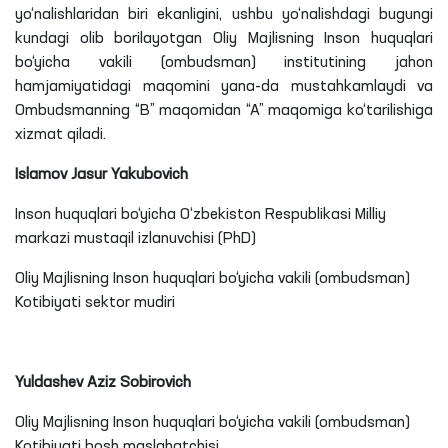
yo‘nalishlaridan biri ekanligini, ushbu yo‘nalishdagi bugungi
kundagi olib borilayotgan Oliy Majlisning Inson huquqlari
bo‘yicha vakili (ombudsman) institutining jahon
hamjamiyatidagi maqomini yana-da mustahkamlaydi va
Ombudsmanning “B” maqomidan “A” maqomiga ko‘tarilishiga
xizmat qiladi.
Islamov Jasur Yakubovich
Inson huquqlari bo‘yicha O‘zbekiston Respublikasi Milliy
markazi mustaqil izlanuvchisi (PhD)
Oliy Majlisning Inson huquqlari bo‘yicha vakili (ombudsman)
Kotibiyati sektor mudiri
Yuldashev Aziz Sobirovich
Oliy Majlisning Inson huquqlari bo‘yicha vakili (ombudsman)
Kotibiyati bosh maslahatchisi