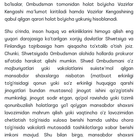
bo‘lsalar, Ombudsman tomonidan holat bo‘yicha Vazirlar
Kengashi maʼlumot kiritiladi hamda Vazirlar Kengashining
qabul qilgan qarori holat bo‘yicha yakuniy hisoblanadi.
Shu o‘rinda, inson huquq va erkinliklarini himoya qilish eng
yuqori darajasiga ko‘tarilgan xorijiy davlatlar Shvetsiya va
Finlandiya tajribasiga ham qisqacha to‘xtalib o‘tish joiz.
Chunki, Shvetsiyada Ombudsman alohida hollarda prokuror
sifatida harakat qilishi mumkin. Shved Ombudsmani o‘z
majburiyatlari yoki vakolatlarini suiisteʼmol qilgan
mansabdor shaxslarga nisbatan (matbuot erkinligi
to‘g‘risidagi qonun yoki so‘z erkinligi huquqiga qarshi
jinoyatlari bundan mustasno) jinoyat ishini qo‘zg‘atishi
mumkinligi, jinoyat sodir etgan, qo‘pol ravishda yoki tizimli
qonunbuzilish holatlarga yo‘l qo‘ygan mansabdor shaxsni
lavozimidan mahrum qilish yoki vaqtincha o‘z lavozimidan
chetlatish to‘g‘risida xulosa berishi hamda ushbu chora
to‘g‘risida vakolatli mutasaddi tashkilotlarga xabar berishi
imkoni mavjud. Shu bilan birga, mansabdor shaxsni