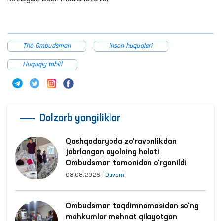
The Ombudsman
inson huquqlari
Huquqiy tahlil
Dolzarb yangiliklar
Qashqadaryoda zo‘ravonlikdan
jabrlangan ayolning holati
Ombudsman tomonidan o‘rganildi
03.08.2026
|
Davomi
Ombudsman taqdimnomasidan so‘ng
mahkumlar mehnat qilayotgan