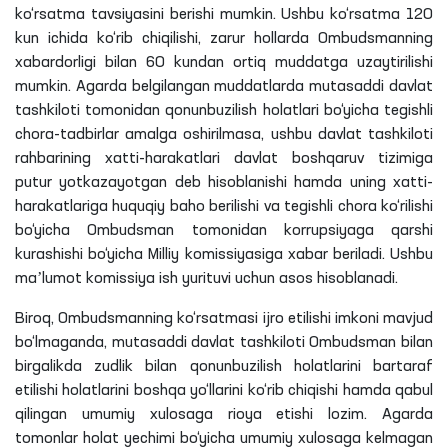
ko‘rsatma tavsiyasini berishi mumkin. Ushbu ko‘rsatma 120
kun ichida ko‘rib chiqilishi, zarur hollarda Ombudsmanning
xabardorligi bilan 60 kundan ortiq muddatga uzaytirilishi
mumkin. Agarda belgilangan muddatlarda mutasaddi davlat
tashkiloti tomonidan qonunbuzilish holatlari bo‘yicha tegishli
chora-tadbirlar amalga oshirilmasa, ushbu davlat tashkiloti
rahbarining xatti-harakatlari davlat boshqaruv tizimiga
putur yotkazayotgan deb hisoblanishi hamda uning xatti-
harakatlariga huquqiy baho berilishi va tegishli chora ko‘rilishi
bo‘yicha Ombudsman tomonidan korrupsiyaga qarshi
kurashishi bo‘yicha Milliy komissiyasiga xabar beriladi. Ushbu
maʼlumot komissiya ish yurituvi uchun asos hisoblanadi.
Biroq, Ombudsmanning ko‘rsatmasi ijro etilishi imkoni mavjud
bo‘lmaganda, mutasaddi davlat tashkiloti Ombudsman bilan
birgalikda zudlik bilan qonunbuzilish holatlarini bartaraf
etilishi holatlarini boshqa yo‘llarini ko‘rib chiqishi hamda qabul
qilingan umumiy xulosaga rioya etishi lozim. Agarda
tomonlar holat yechimi bo‘yicha umumiy xulosaga kelmagan