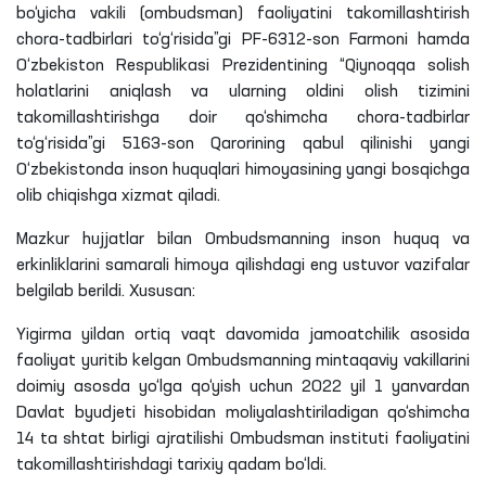
bo‘yicha vakili (ombudsman) faoliyatini takomillashtirish
chora-tadbirlari to‘g‘risida”gi PF-6312-son Farmoni hamda
O‘zbekiston Respublikasi Prezidentining “Qiynoqqa solish
holatlarini aniqlash va ularning oldini olish tizimini
takomillashtirishga doir qo‘shimcha chora-tadbirlar
to‘g‘risida”gi 5163-son Qarorining qabul qilinishi yangi
O‘zbekistonda inson huquqlari himoyasining yangi bosqichga
olib chiqishga xizmat qiladi.
Mazkur hujjatlar bilan Ombudsmanning inson huquq va
erkinliklarini samarali himoya qilishdagi eng ustuvor vazifalar
belgilab berildi. Xususan:
Yigirma yildan ortiq vaqt davomida jamoatchilik asosida
faoliyat yuritib kelgan Ombudsmanning mintaqaviy vakillarini
doimiy asosda yo‘lga qo‘yish uchun 2022 yil 1 yanvardan
Davlat byudjeti hisobidan moliyalashtiriladigan qo‘shimcha
14 ta shtat birligi ajratilishi Ombudsman instituti faoliyatini
takomillashtirishdagi tarixiy qadam bo‘ldi.