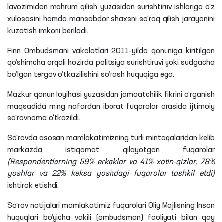
lavozimidan mahrum qilish yuzasidan surishtiruv ishlariga o‘z
xulosasini hamda mansabdor shaxsni so‘roq qilish jarayonini
kuzatish imkoni beriladi.
Finn Ombudsmani vakolatlari 2011-yilda qonuniga kiritilgan
qo‘shimcha orqali hozirda politsiya surishtiruvi yoki sudgacha
bo‘lgan tergov o‘tkazilishini so‘rash huquqiga ega.
Mazkur qonun loyihasi yuzasidan jamoatchilik fikrini o‘rganish
maqsadida ming nafardan iborat fuqarolar orasida ijtimoiy
so‘rovnoma o‘tkazildi.
So‘rovda asosan mamlakatimizning turli mintaqalaridan kelib
markazda istiqomat qilayotgan fuqarolar
(Respondentlarning 59% erkaklar va 41% xotin-qizlar, 78%
yoshlar va 22% keksa yoshdagi fuqarolar tashkil etdi)
ishtirok etishdi.
So‘rov natijalari mamlakatimiz fuqarolari Oliy Majlisning Inson
huquqlari bo‘yicha vakili (ombudsman) faoliyati bilan qay