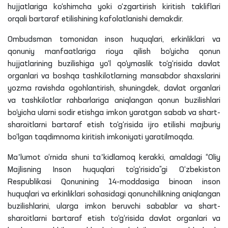
hujjatlariga ko‘shimcha yoki o‘zgartirish kiritish takliflari
orqali bartaraf etilishining kafolatlanishi demakdir.
Ombudsman tomonidan inson huquqlari, erkinliklari va
qonuniy manfaatlariga rioya qilish bo‘yicha qonun
hujjatlarining buzilishiga yo‘l qo‘ymaslik to‘g‘risida davlat
organlari va boshqa tashkilotlarning mansabdor shaxslarini
yozma ravishda ogohlantirish, shuningdek, davlat organlari
va tashkilotlar rahbarlariga aniqlangan qonun buzilishlari
bo‘yicha ularni sodir etishga imkon yaratgan sabab va shart-
sharoitlarni bartaraf etish to‘g‘risida ijro etilishi majburiy
bo‘lgan taqdimnoma kiritish imkoniyati yaratilmoqda.
Maʼlumot o‘rnida shuni taʼkidlamoq kerakki, amaldagi “Oliy
Majlisning Inson huquqlari to‘g‘risida”gi O‘zbekiston
Respublikasi Qonunining 14-moddasiga binoan inson
huquqlari va erkinliklari sohasidagi qonunchilikning aniqlangan
buzilishlarini, ularga imkon beruvchi sabablar va shart-
sharoitlarni bartaraf etish to‘g‘risida davlat organlari va