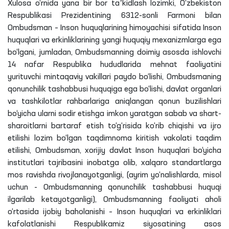
Xulosa o‘rnida yana bir bor taʼkidlash lozimki, O‘zbekiston
Respublikasi Prezidentining 6312-sonli Farmoni bilan
Ombudsman – Inson huquqlarining himoyachisi sifatida Inson
huquqlari va erkinliklarining yangi huquqiy mexanizmlarga ega
bo‘lgani, jumladan, Ombudsmanning doimiy asosda ishlovchi
14 nafar Respublika hududlarida mehnat faoliyatini
yurituvchi mintaqaviy vakillari paydo bo‘lishi, Ombudsmaning
qonunchilik tashabbusi huquqiga ega bo‘lishi, davlat organlari
va tashkilotlar rahbarlariga aniqlangan qonun buzilishlari
bo‘yicha ularni sodir etishga imkon yaratgan sabab va shart-
sharoitlarni bartaraf etish to‘g‘risida ko‘rib chiqishi va ijro
etilishi lozim bo‘lgan taqdimnoma kiritish vakolati taqdim
etilishi, Ombudsman, xorijiy davlat Inson huquqlari bo‘yicha
institutlari tajribasini inobatga olib, xalqaro standartlarga
mos ravishda rivojlanayotganligi, (ayrim yo‘nalishlarda, misol
uchun - Ombudsmanning qonunchilik tashabbusi huquqi
ilgarilab ketayotganligi), Ombudsmanning faoliyati aholi
o‘rtasida ijobiy baholanishi – Inson huquqlari va erkinliklari
kafolatlanishi Respublikamiz siyosatining asos