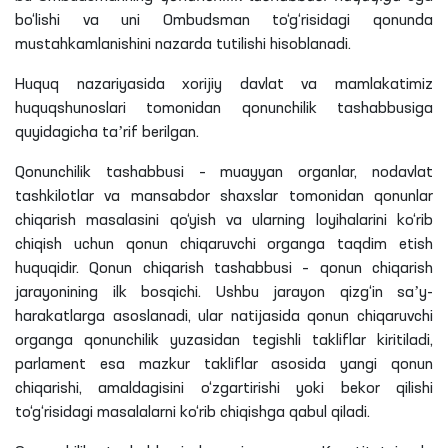
bo‘lishi va uni Ombudsman to‘g‘risidagi qonunda
mustahkamlanishini nazarda tutilishi hisoblanadi.
Huquq nazariyasida xorijiy davlat va mamlakatimiz
huquqshunoslari tomonidan qonunchilik tashabbusiga
quyidagicha taʼrif berilgan.
Qonunchilik tashabbusi – muayyan organlar, nodavlat
tashkilotlar va mansabdor shaxslar tomonidan qonunlar
chiqarish masalasini qo‘yish va ularning loyihalarini ko‘rib
chiqish uchun qonun chiqaruvchi organga taqdim etish
huquqidir. Qonun chiqarish tashabbusi – qonun chiqarish
jarayonining ilk bosqichi. Ushbu jarayon qizg‘in saʼy-
harakatlarga asoslanadi, ular natijasida qonun chiqaruvchi
organga qonunchilik yuzasidan tegishli takliflar kiritiladi,
parlament esa mazkur takliflar asosida yangi qonun
chiqarishi, amaldagisini o‘zgartirishi yoki bekor qilishi
to‘g‘risidagi masalalarni ko‘rib chiqishga qabul qiladi.