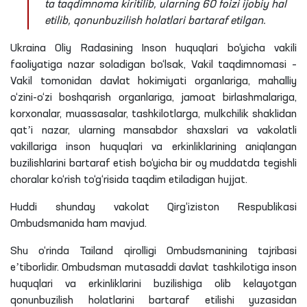
ta taqdimnoma kiritilib, ularning 60 foizi ijobiy hal
etilib, qonunbuzilish holatlari bartaraf etilgan.
Ukraina Oliy Radasining Inson huquqlari bo‘yicha vakili
faoliyatiga nazar soladigan bo‘lsak, Vakil taqdimnomasi –
Vakil tomonidan davlat hokimiyati organlariga, mahalliy
o‘zini-o‘zi boshqarish organlariga, jamoat birlashmalariga,
korxonalar, muassasalar, tashkilotlarga, mulkchilik shaklidan
qatʼi nazar, ularning mansabdor shaxslari va vakolatli
vakillariga inson huquqlari va erkinliklarining aniqlangan
buzilishlarini bartaraf etish bo‘yicha bir oy muddatda tegishli
choralar ko‘rish to‘g‘risida taqdim etiladigan hujjat.
Huddi shunday vakolat Qirg‘iziston Respublikasi
Ombudsmanida ham mavjud.
Shu o‘rinda Tailand qirolligi Ombudsmanining tajribasi
eʼtiborlidir. Ombudsman mutasaddi davlat tashkilotiga inson
huquqlari va erkinliklarini buzilishiga olib kelayotgan
qonunbuzilish holatlarini bartaraf etilishi yuzasidan