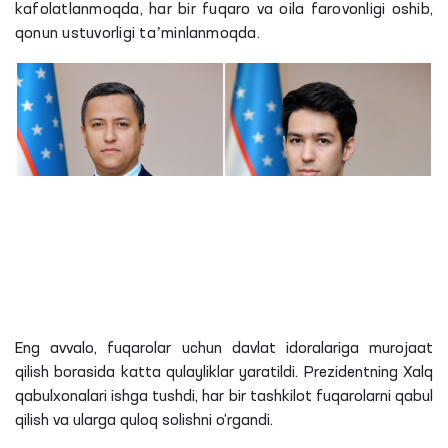
kafolatlanmoqda, har bir fuqaro va oila farovonligi oshib,
qonun ustuvorligi taʼminlanmoqda.
Eng avvalo, fuqarolar uchun davlat idoralariga murojaat
qilish borasida katta qulayliklar yaratildi. Prezidentning Xalq
qabulxonalari ishga tushdi, har bir tashkilot fuqarolarni qabul
qilish va ularga quloq solishni o‘rgandi.