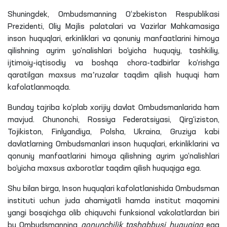
Shuningdek, Ombudsmanning O‘zbekiston Respublikasi
Prezidenti, Oliy Majlis palatalari va Vazirlar Mahkamasiga
inson huquqlari, erkinliklari va qonuniy manfaatlarini himoya
qilishning ayrim yo‘nalishlari bo‘yicha huquqiy, tashkiliy,
ijtimoiy-iqtisodiy va boshqa chora-tadbirlar ko‘rishga
qaratilgan maxsus maʼruzalar taqdim qilish huquqi ham
kafolatlanmoqda.
Bunday tajriba ko‘plab xorijiy davlat Ombudsmanlarida ham
mavjud. Chunonchi, Rossiya Federatsiyasi, Qirg‘iziston,
Tojikiston, Finlyandiya, Polsha, Ukraina, Gruziya kabi
davlatlarning Ombudsmanlari inson huquqlari, erkinliklarini va
qonuniy manfaatlarini himoya qilishning ayrim yo‘nalishlari
bo‘yicha maxsus axborotlar taqdim qilish huquqiga ega.
Shu bilan birga, Inson huquqlari kafolatlanishida Ombudsman
instituti uchun juda ahamiyatli hamda institut maqomini
yangi bosqichga olib chiquvchi funksional vakolatlardan biri
bu Ombudsmanning
qonunchilik tashabbusi huquqiga
ega