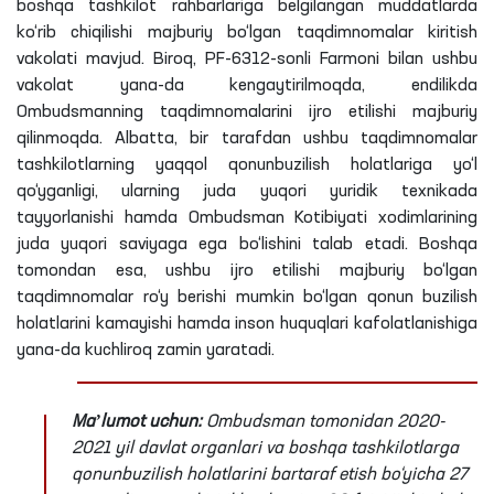
boshqa tashkilot rahbarlariga belgilangan muddatlarda
ko‘rib chiqilishi majburiy bo‘lgan taqdimnomalar kiritish
vakolati mavjud. Biroq, PF-6312-sonli Farmoni bilan ushbu
vakolat yana-da kengaytirilmoqda, endilikda
Ombudsmanning taqdimnomalarini ijro etilishi majburiy
qilinmoqda. Albatta, bir tarafdan ushbu taqdimnomalar
tashkilotlarning yaqqol qonunbuzilish holatlariga yo‘l
qo‘yganligi, ularning juda yuqori yuridik texnikada
tayyorlanishi hamda Ombudsman Kotibiyati xodimlarining
juda yuqori saviyaga ega bo‘lishini talab etadi. Boshqa
tomondan esa, ushbu ijro etilishi majburiy bo‘lgan
taqdimnomalar ro‘y berishi mumkin bo‘lgan qonun buzilish
holatlarini kamayishi hamda inson huquqlari kafolatlanishiga
yana-da kuchliroq zamin yaratadi.
Maʼlumot uchun:
Ombudsman tomonidan 2020-
2021 yil davlat organlari va boshqa tashkilotlarga
qonunbuzilish holatlarini bartaraf etish bo‘yicha 27