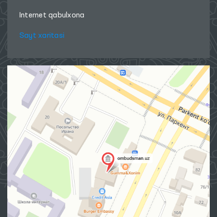
Internet qabulxona
Sayt xaritasi