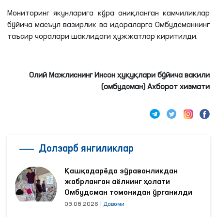
Мониторинг якунларига кўра аниқланган камчиликлар
бўйича масъул вазирлик ва идораларга Омбудсманнинг
таъсир чоралари шаклидаги ҳужжатлар киритилди.
Олий Мажлиснинг Инсон ҳуқуқлари бўйича вакили
(омбудсман) Ахборот хизмати
Долзарб янгиликлар
Қашқадарёда зўравонликдан
жабрланган аёлнинг ҳолати
Омбудсман томонидан ўрганилди
03.08.2026
|
Давоми