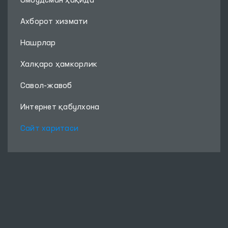
Омбудсман ҳақида
Ахборот хизмати
Нашрлар
Халқаро ҳамкорлик
Савол-жавоб
Интернет қабулхона
Сайт харитаси