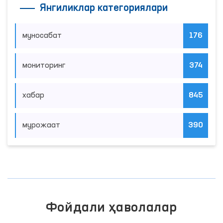
Янгиликлар категориялари
муносабат
176
мониторинг
374
хабар
845
мурожаат
390
Фойдали ҳаволалар