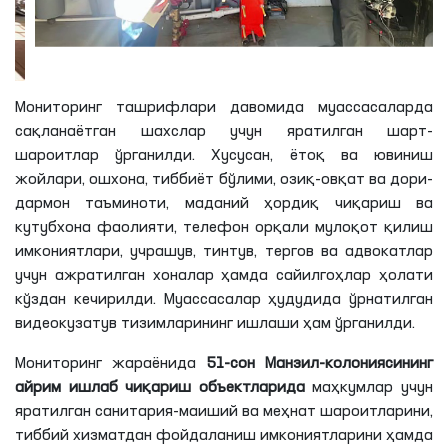
Мониторинг ташрифлари давомида муассасаларда
сақланаётган шахслар учун яратилган шарт-
шароитлар ўрганилди. Хусусан, ётоқ ва ювиниш
жойлари, ошхона, тиббиёт бўлими, озиқ-овқат ва дори-
дармон таъминоти, маданий ҳордиқ чиқариш ва
кутубхона фаолияти, телефон орқали мулоқот қилиш
имкониятлари, учрашув, тинтув, тергов ва адвокатлар
учун ажратилган хоналар ҳамда сайилгоҳлар ҳолати
кўздан кечирилди. Муассасалар ҳудудида ўрнатилган
видеокузатув тизимларининг ишлаши ҳам ўрганилди.
Мониторинг жараёнида
51-сон Манзил-колониясининг
айрим ишлаб чиқариш объектларида
маҳкумлар учун
яратилган санитария-маиший ва меҳнат шароитларини,
тиббий хизматдан фойдаланиш имкониятларини ҳамда