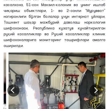
касалхона, 51-сон Манзил-колония ва унинг ишлаб
чиқариш объектлари, 1- ва 2-сонли “Мурувват”
ногиронлиги бўлган болалар учун интернат уйлари,
Тошкент шаҳар мажбурий даволаш наркология
шифохонаси, Республика кузатув кучайтирилган
руҳий касалликлар ва Руҳий касалликлар клиник
шифохоналарига мониторинг ташрифлари амалга
оширилди.