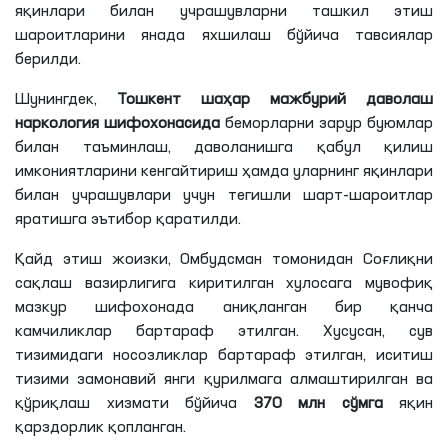
яқинлари билан учрашувларни ташкил этиш
шароитларини янада яхшилаш бўйича тавсиялар
берилди.
Шунингдек,
Тошкент шаҳар мажбурий даволаш
наркология шифохонасида
беморларни зарур буюмлар
билан таъминлаш, даволанишга қабул қилиш
имкониятларини кенгайтириш ҳамда уларнинг яқинлари
билан учрашувлари учун тегишли шарт-шароитлар
яратишга эътибор қаратилди.
Қайд этиш жоизки, Омбудсман томонидан Соғлиқни
сақлаш вазирлигига киритилган хулосага мувофиқ
мазкур шифохонада аниқланган бир қанча
камчиликлар бартараф этилган. Хусусан, сув
тизимидаги носозликлар бартараф этилган, иситиш
тизими замонавий янги қурилмага алмаштирилган ва
қўриқлаш хизмати бўйича
370 млн сўмга
яқин
қарздорлик қопланган.