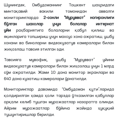
Шунингдек, Омбудсманнинг Тошкент шаҳридаги
минтақавий вакили томонидан аввалги
мониторингларда
2-сонли “Мурувват” ногиронлиги
бўлган шахслар учун болалар интернат
уйи
раҳбариятига болаларни қабул қилиш ва
яқинларига топшириш учун махсус хона ажратиш, ушбу
хонани ва биноларни видеокузатув камералари билан
жиҳозлаш тавсия этилган эди.
Тавсияга мувофиқ, ушбу “Мурувват” уйини
видеокузатув камералари билан жиҳозлаш учун 1 млрд
сўм ажратилди. Жами 10 дона монитор экранлари ва
640 дона кузатиш камералари ўрнатилди.
Мониторинглар давомида “Омбудсман қути”ларида
қолдирилган ҳамда ҳоли тарзда ўтказилган қабуллар
орқали келиб тушган мурожаатлар назоратга олинди.
Айрим мурожаатлар бўйича жойида ҳуқуқий
тушунтиришлар берилди.