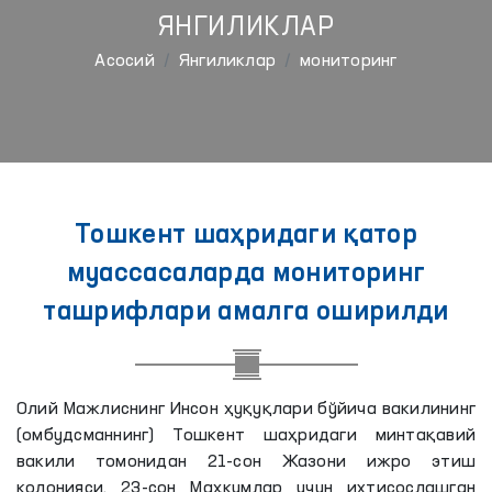
ЯНГИЛИКЛАР
Aсосий
Янгиликлар
мониторинг
Тошкент шаҳридаги қатор
муассасаларда мониторинг
ташрифлари амалга оширилди
Олий Мажлиснинг Инсон ҳуқуқлари бўйича вакилининг
(омбудсманнинг) Тошкент шаҳридаги минтақавий
вакили томонидан 21-сон Жазони ижро этиш
колонияси, 23-сон Маҳкумлар учун ихтисослашган