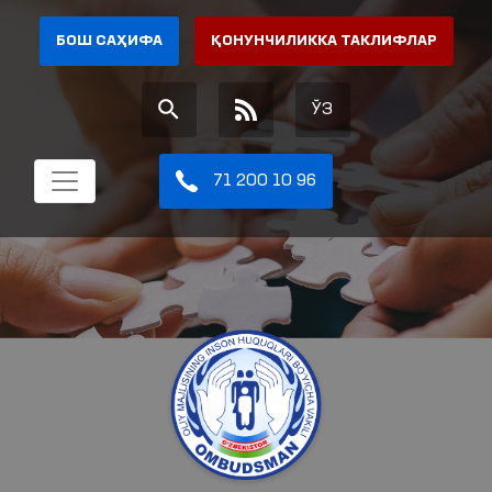
БОШ САҲИФА
ҚОНУНЧИЛИККА ТАКЛИФЛАР
ЎЗ
71 200 10 96