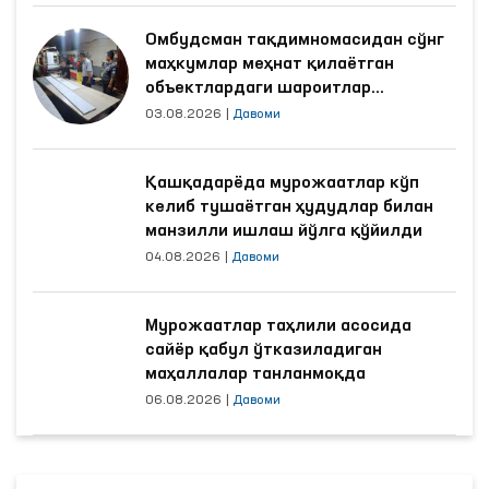
Омбудсман тақдимномасидан сўнг
маҳкумлар меҳнат қилаётган
объектлардаги шароитлар
яхшиланди
03.08.2026
|
Давоми
Қашқадарёда мурожаатлар кўп
келиб тушаётган ҳудудлар билан
манзилли ишлаш йўлга қўйилди
04.08.2026
|
Давоми
Мурожаатлар таҳлили асосида
сайёр қабул ўтказиладиган
маҳаллалар танланмоқда
06.08.2026
|
Давоми