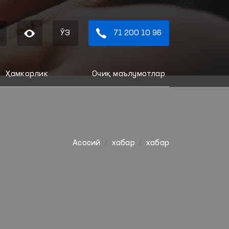
ЎЗ
71 200 10 96
Ҳамкорлик
Очиқ маълумотлар
Aсосий
хабар
хабар