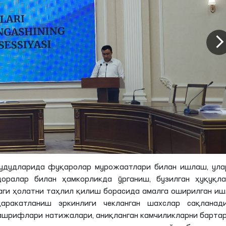
ҳудудларида фуқаролар мурожаатлари билан ишлаш, ула
доралар билан ҳамкорликда ўрганиш, бузилган ҳуқуқла
аги ҳолатни таҳлил қилиш борасида амалга оширилган и
аракатланиш эркинлиги чекланган шахслар сақланади
ташрифлари натижалари, аниқланган камчиликларни барт