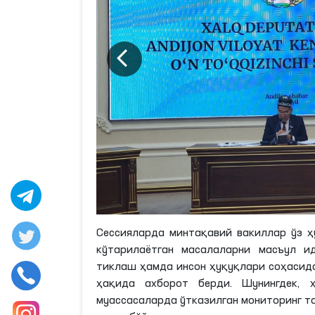
Сессияларда минтақавий вакиллар ўз 
кўтарилаётган масалаларни масъул и
тиклаш ҳамда инсон ҳуқуқлари соҳасид
ҳақида ахборот берди. Шунингдек, ҳ
муассасаларда ўтказилган мониторинг 