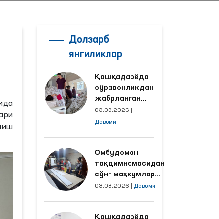
Долзарб
янгиликлар
Қашқадарёда
зўравонликдан
жабрланган
ида
аёлнинг ҳолати
03.08.2026
|
ари
Омбудсман
Давоми
лиш
томонидан
ўрганилди
Омбудсман
тақдимномасидан
сўнг маҳкумлар
меҳнат қилаётган
03.08.2026
|
Давоми
объектлардаги
шароитлар
Қашқадарёда
яхшиланди