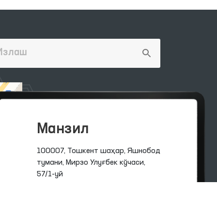
Манзил
100007, Тошкент шаҳар, Яшнобод
тумани, Мирзо Улуғбек кўчаси,
57/1-уй
(71) 200-10-96
1096