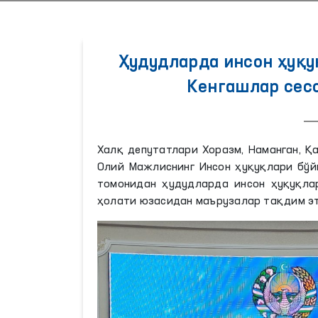
Ҳудудларда инсон ҳуқ
Кенгашлар сес
Халқ депутатлари Хоразм, Наманган, 
Олий Мажлиснинг Инсон ҳуқуқлари бўй
томонидан ҳудудларда инсон ҳуқуқла
ҳолати юзасидан маърузалар тақдим э