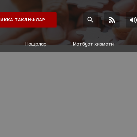
ИККА ТАКЛИФЛАР
Нашрлар
Матбуот хизмати