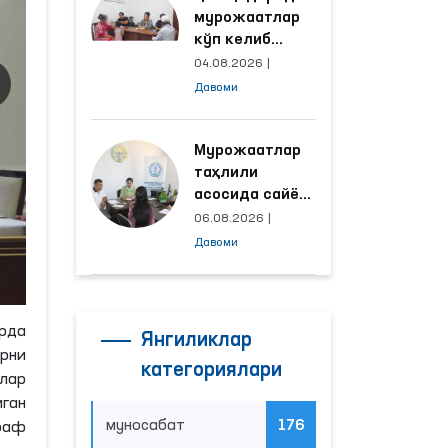
мурожаатлар
кўп келиб
тушаётган
04.08.2026
|
ҳудудлар
Давоми
билан
манзилли
ишлаш йўлга
Мурожаатлар
қўйилди
таҳлили
асосида сайёр
қабул
06.08.2026
|
ўтказиладиган
Давоми
маҳаллалар
танланмоқда
рда
Янгиликлар
рни
категориялари
шлар
ган
муносабат
176
араф