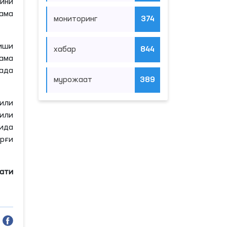
гини
кама
мониторинг
374
иши
хабар
844
ама
ада
мурожаат
389
или
или
сида
рғи
мати