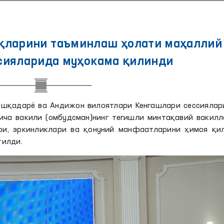
уқларини таъминлаш ҳолати маҳаллий
сияларида муҳокама қилинди
Қашқадарё ва Андижон вилоятлари Кенгашлари сессиялар
ича вакили (омбудсман)нинг тегишли минтақавий вакилл
ри, эркинликлари ва қонуний манфаатларини ҳимоя қи
тилди.