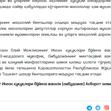
ри ва уларнинг ижроси, аҳолининг ҳуқуқий хабардорли
ҳамда сайёр қабулларда кўтарилган масалалар ҳам муҳо
арнинг маҳаллий Кенгашлар олдида маъруза тақдим эт
ғлиқ масалаларни депутатлар корпуси иштирокида муҳок
тизимли муаммоларни аниқлаш ва уларга маҳаллий дараж
икаси Олий Мажлисининг Инсон ҳуқуқлари бўйича вак
3-моддасига мувофиқ, Омбудсманнинг минтақавий вак
и ва қонуний манфаатларини ҳимоя қилиш ҳолати тўғри
ар йили тегишинча Қорақалпоғистон Республикаси
Жўқо
ва Тошкент шаҳар Кенгашларига маъруза тақдим этади.
 Инсон ҳуқуқлари бўйича вакили (омбудсман) Ахборот хиз