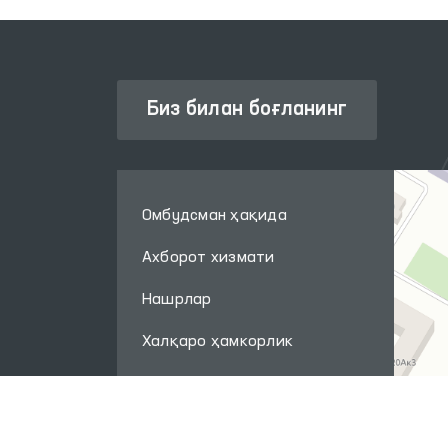
Биз билан боғланинг
Омбудсман ҳақида
Ахборот хизмати
Нашрлар
Халқаро ҳамкорлик
Савол-жавоб
Интернет қабулхона