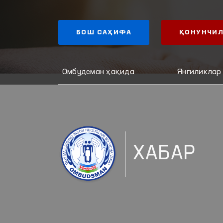
БОШ САҲИФА
ҚОНУНЧИЛ
Омбудсман ҳақида
Янгиликлар
ХАБАР