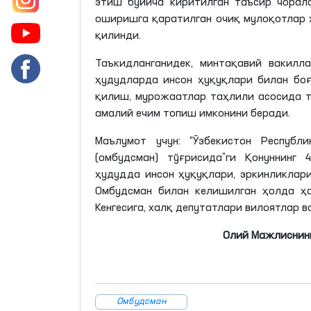
этиш бўйича киритилган таъсир чорала
оширишга қаратилган очиқ мулоқотлар 
қилинди.
Таъкидланганидек
, минтақавий вакилл
ҳудудларда инсон ҳуқуқлари билан бо
қилиш, мурожаатлар таҳлили асосида 
амалий ечим топиш имконини беради.
Маълумот учун: “Ўзбекистон Республ
(омбудсман) тўғрисида”
ги
Қонуннинг 4
ҳудудда инсон ҳуқуқлари, эркинликлар
Омбудсман билан келишилган ҳолда ҳ
Кенгесига
, халқ депутатлари вилоятлар 
Олий Мажлиснинг
Омбудсман