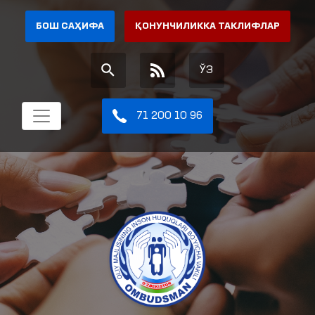
БОШ САҲИФА
ҚОНУНЧИЛИККА ТАКЛИФЛАР
ЎЗ
71 200 10 96