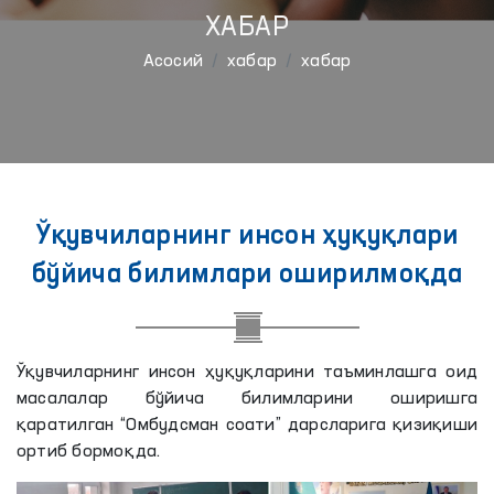
ХАБАР
Aсосий
хабар
хабар
Ўқувчиларнинг инсон ҳуқуқлари
бўйича билимлари оширилмоқда
Ўқувчиларнинг инсон ҳуқуқларини таъминлашга оид
масалалар бўйича билимларини оширишга
қаратилган “Омбудсман соати” дарсларига қизиқиши
ортиб бормоқда.