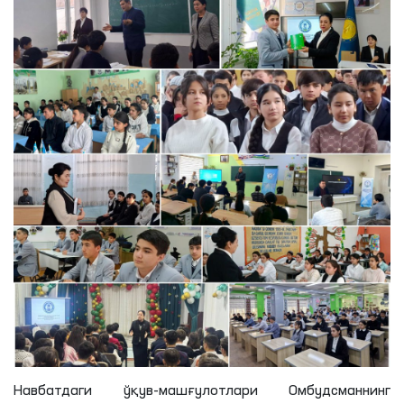
Навбатдаги ўқув-машғулотлари Омбудсманнинг