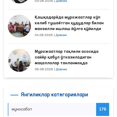
яхшиланди
03.08.2026
|
Давоми
Қашқадарёда мурожаатлар кўп
келиб тушаётган ҳудудлар билан
манзилли ишлаш йўлга қўйилди
04.08.2026
|
Давоми
Мурожаатлар таҳлили асосида
сайёр қабул ўтказиладиган
маҳаллалар танланмоқда
06.08.2026
|
Давоми
Янгиликлар категориялари
муносабат
176