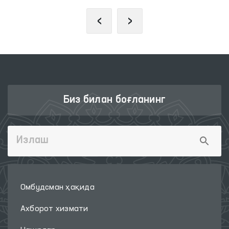
‹
›
Биз билан боғланинг
Омбудсман ҳақида
Ахборот хизмати