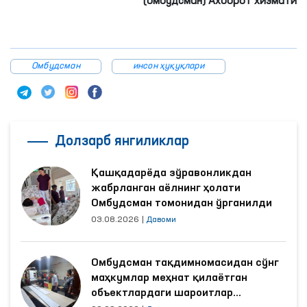
(омбудсман) Ахборот хизмати
Омбудсман
инсон ҳуқуқлари
Долзарб янгиликлар
Қашқадарёда зўравонликдан
жабрланган аёлнинг ҳолати
Омбудсман томонидан ўрганилди
03.08.2026
|
Давоми
Омбудсман тақдимномасидан сўнг
маҳкумлар меҳнат қилаётган
объектлардаги шароитлар