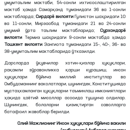
умумтаълим мактаби, 54-сонли ихтисослаштирилган
мактаб ҳамда Самарқанд туманидаги 36 ва 1-сонли
мактабларда;
Сирдарё вилояти
Гулистон шаҳридаги 10
ва 11-сонли, Мирзаобод туманидаги 21 ва 24-сонли
умумий ўрта таълим мактабларида;
Сурхондарё
вилояти
Термиз шаҳридаги 9-сонли мактабда ҳамда
Тошкент вилояти
Зангиота туманидаги 15-, 40-, 36- ва
38-умумтаълим мактабларида ўтказилди.
Дарсларда ўқувчилар хотин-қизлар ҳуқуқлари,
рақамли зўравонликка қарши курашиш, инсон
ҳуқуқлари бўйича миллий институтлар ва
Омбудсманнинг ваколатлари, шунингдек, Конституцияда
мустаҳкамланган ҳуқуқларни таъминлаш имкониятлари
ҳақида ҳаётий мисоллар асосида тушунча олдилар.
Шунингдек, болаларни қизиқтирган саволларга
батафсил жавоблар берилди.
Олий Мажлиснинг Инсон ҳуқуқлари бўйича вакили