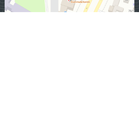
Манзил
100007, Тошкент шаҳар, Яшнобод тумани, Мирзо
Улуғбек кўчаси, 57/1-уй
(71) 200-10-96
1096
Ушбу сайт материалларидан фойдаланганда,
www.ombudsman.uz
сайтига боғланиш керак