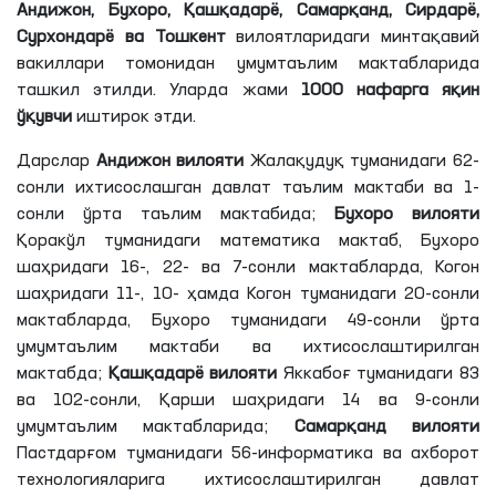
Андижон, Бухоро, Қашқадарё, Самарқанд, Сирдарё,
Сурхондарё ва Тошкент
вилоятларидаги минтақавий
вакиллари томонидан умумтаълим мактабларида
ташкил этилди. Уларда жами
10
00 нафарга яқин
ўқувчи
иштирок этди.
Дарслар
Андижон вилояти
Жалақудуқ туманидаги 62-
сонли ихтисослашган давлат таълим мактаби ва 1-
сонли ўрта таълим мактабида;
Бухоро вилояти
Қоракўл туманидаги математика мактаб, Бухоро
шаҳридаги 16-, 22- ва 7-сонли мактабларда, Когон
шаҳридаги 11-, 10- ҳамда Когон туманидаги 20-сонли
мактабларда, Бухоро туманидаги 49-сонли ўрта
умумтаълим мактаби ва ихтисослаштирилган
мактабда;
Қашқадарё вилояти
Яккабоғ туманидаги 83
ва 102-сонли, Қарши шаҳридаги 14 ва 9-сонли
умумтаълим мактабларида;
Самарқанд вилояти
Пастдарғом туманидаги 56-информатика ва ахборот
технологияларига ихтисослаштирилган давлат