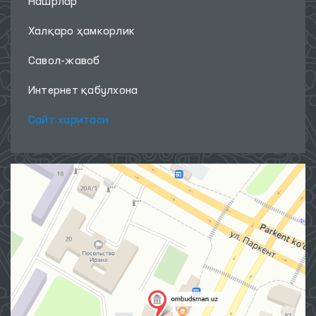
Нашрлар
Халқаро ҳамкорлик
Савол-жавоб
Интернет қабулхона
Сайт харитаси