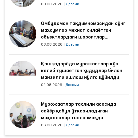
03.08.2026
|
Давоми
Омбудсман тақдимномасидан сўнг
маҳкумлар меҳнат қилаётган
объектлардаги шароитлар
яхшиланди
03.08.2026
|
Давоми
Қашқадарёда мурожаатлар кўп
келиб тушаётган ҳудудлар билан
манзилли ишлаш йўлга қўйилди
04.08.2026
|
Давоми
Мурожаатлар таҳлили асосида
сайёр қабул ўтказиладиган
маҳаллалар танланмоқда
06.08.2026
|
Давоми