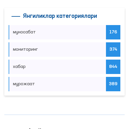
Янгиликлар категориялари
муносабат
176
мониторинг
374
хабар
844
мурожаат
389