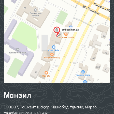
Манзил
100007, Тошкент шаҳар, Яшнобод тумани, Мирзо
Улуғбек кўчаси, 57/1-уй