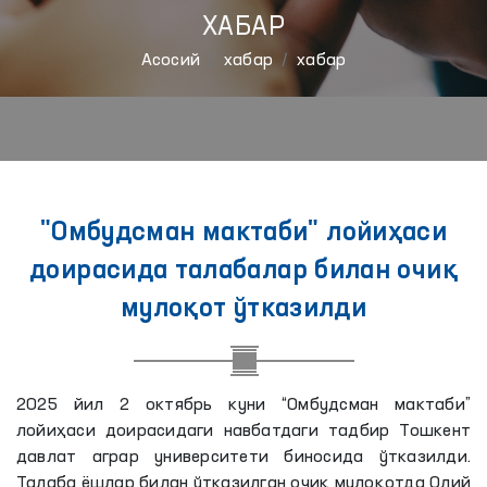
ХАБАР
Aсосий
хабар
хабар
"Омбудсман мактаби" лойиҳаси
доирасида талабалар билан очиқ
мулоқот ўтказилди
2025 йил 2 октябрь куни “Омбудсман мактаби”
лойиҳаси доирасидаги навбатдаги тадбир Тошкент
давлат аграр университети биносида ўтказилди.
Талаба ёшлар билан ўтказилган очиқ мулоқотда Олий