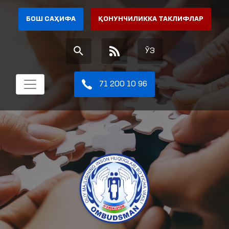
БОШ САҲИФА
ҚОНУНЧИЛИККА ТАКЛИФЛАР
ЎЗ
71 200 10 96