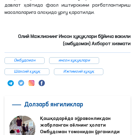
давлат ҳаётида фаол иштирокини рағбатлантириш
масалаларига алоҳида урғу қаратилди.
Олий Мажлиснинг Инсон ҳуқуқлари бўйича вакили
(омбудсман) Ахборот хизмати
Омбудсман
инсон ҳуқуқлари
Шахсий ҳуқуқ
Ижтимоий ҳуқуқ
Долзарб янгиликлар
Қашқадарёда зўравонликдан
жабрланган аёлнинг ҳолати
Омбудсман томонидан ўрганилди