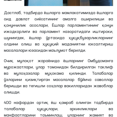
Дастлаб, тадбирда ёшларга мамлакатимизда ёшларга
оид давлат сиёсатининг амалга оширилиши ва
қонунчилик асослари, Ёшлар парламентининг қонун
ижодкорлиги ва парламент назоратидаги иштироки,
шунингдек, ёшлар ўртасида ҳуқуқбузарликларнинг
олдини олиш ва ҳуқуқий маданиятни юксалтириш
масалалари юзасидан маълумот берилди.
Очиқ мулоқот жараёнида ёшларнинг Омбудсманга
мурожаатлари, улар томонидан билдирилган таклиф
ва мулоҳазалар муҳокама қилинди. Талабалар
ўзларини қизиқтирган масалалар бўйича саволлар
беришди ва тегишли соҳалар вакилларидан жавоблар
олишди.
400 нафардан ортиқ ёш қамраб олинган тадбирда
талабалар ҳуқуқлари, эркинликлари ва
манфаатларини таъминлаш, уларнинг жамият ва