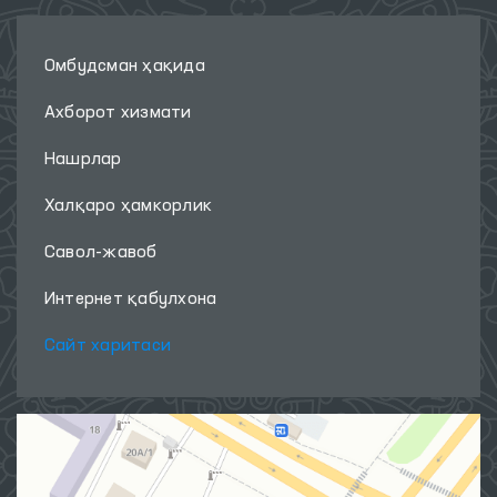
Омбудсман ҳақида
Ахборот хизмати
Нашрлар
Халқаро ҳамкорлик
Савол-жавоб
Интернет қабулхона
Сайт харитаси