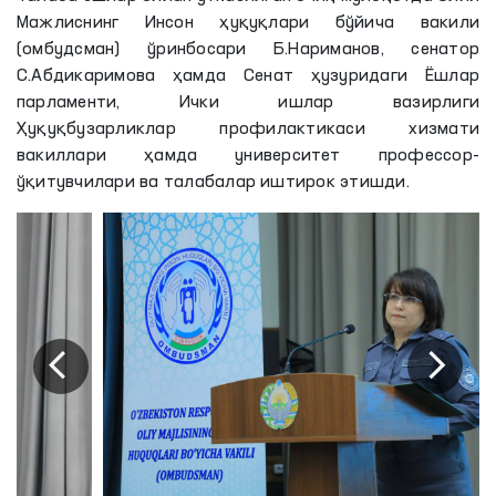
Мажлиснинг Инсон ҳуқуқлари бўйича вакили
(омбудсман) ўринбосари Б.Нариманов, сенатор
С.Абдикаримова ҳамда Сенат ҳузуридаги Ёшлар
парламенти, Ички ишлар вазирлиги
Ҳуқуқбузарликлар профилактикаси хизмати
вакиллари ҳамда университет профессор-
ўқитувчилари ва талабалар иштирок этишди.