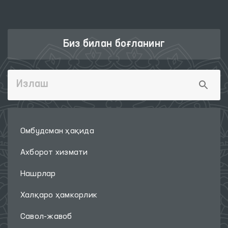
Биз билан боғланинг
Омбудсман ҳақида
Ахборот хизмати
Нашрлар
Халқаро ҳамкорлик
Савол-жавоб