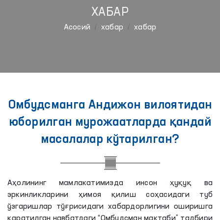
ХАБАР
Aсосий
хабар
хабар
Омбудсманга Андижон вилоятидан
юборилган мурожаатларда қандай
масалалар кўтарилган?
Аҳолининг мамлакатимизда инсон ҳуқуқ ва
эркинликларини ҳимоя қилиш соҳасидаги туб
ўзгаришлар тўғрисидаги хабардорлигини оширишга
қаратилган навбатдаги “Омбудсман мактаби” тадбири