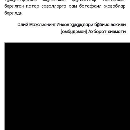
берилган қатор саволларга ҳам батафсил жавоблар
берилди.
Олий Мажлиснинг Инсон ҳуқуқлари бўйича вакили
(омбудсман) Ахборот хизмати