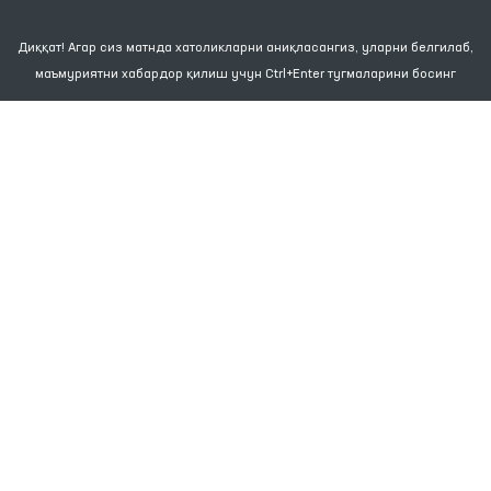
Диққат! Агар сиз матнда хатоликларни аниқласангиз, уларни белгилаб,
маъмуриятни хабардор қилиш учун Ctrl+Enter тугмаларини босинг