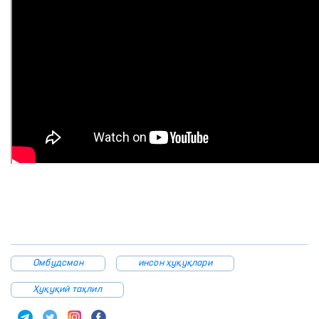
Омбудсман
инсон ҳуқуқлари
Ҳуқуқий таҳлил