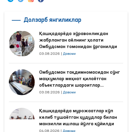
Долзарб янгиликлар
Қашқадарёда зўравонликдан
жабрланган аёлнинг ҳолати
Омбудсман томонидан ўрганилди
03.08.2026
|
Давоми
Омбудсман тақдимномасидан сўнг
маҳкумлар меҳнат қилаётган
объектлардаги шароитлар
яхшиланди
03.08.2026
|
Давоми
Қашқадарёда мурожаатлар кўп
келиб тушаётган ҳудудлар билан
манзилли ишлаш йўлга қўйилди
04.08.2026
|
Давоми