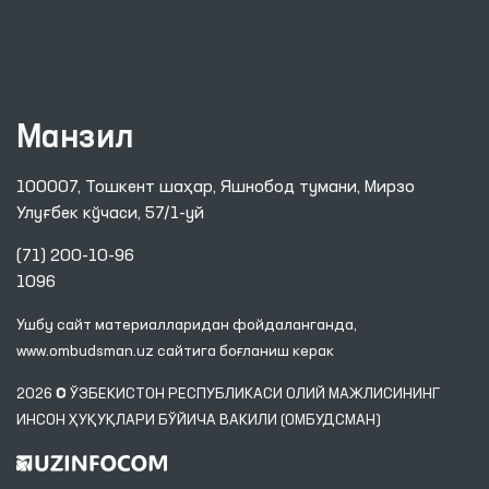
Манзил
100007, Тошкент шаҳар, Яшнобод тумани, Мирзо
Улуғбек кўчаси, 57/1-уй
(71) 200-10-96
1096
Ушбу сайт материалларидан фойдаланганда,
www.ombudsman.uz
сайтига боғланиш керак
2026 © ЎЗБЕКИСТОН РЕСПУБЛИКАСИ ОЛИЙ МАЖЛИСИНИНГ
ИНСОН ҲУҚУҚЛАРИ БЎЙИЧА ВАКИЛИ (ОМБУДСМАН)