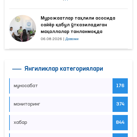
Мурожаатлар таҳлили асосида
сайёр қабул ўтказиладиган
маҳаллалар танланмоқда
06.08.2026
|
Давоми
Янгиликлар категориялари
муносабат
176
мониторинг
374
хабар
844