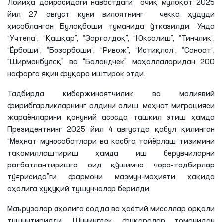
Лойиҳа доирасидаги навбатдаги очиқ мулоқот 2025
йил 27 август куни вилоятнинг чекка ҳудуди
ҳисобланган Булоқбоши туманида ўтказилди. Унда
“Учтепа”, “Қашқар”, “Зарғалдоқ”, “Юксалиш”, “Тинчлик”,
“
Ёрбоши
”, “Бозорбоши”, “Ривож”, “Истиқлол”, “Саноат”,
“
Ширмонбулоқ
” ва “
Баландчек
” маҳаллаларидан 200
нафарга яқин фуқаро иштирок этди.
Тадбирда кибержиноятчилик ва молиявий
фирибгарликларнинг олдини олиш, меҳнат миграцияси
жараёнларини қонуний асосда ташкил этиш ҳамда
Президентнинг 2025 йил 4 августда қабул қилинган
“Меҳнат муносабатлари ва касбга тайёрлаш тизимини
такомиллаштириш ҳамда иш берувчиларни
рағбатлантиришга оид қўшимча чора-тадбирлар
тўғрисида”
ги
фармони мазмун-моҳияти ҳақида
аҳолига ҳуқуқий тушунчалар берилди.
Маърузалар аҳолига содда ва ҳаётий мисоллар орқали
тушунтирилди. Шунингдек, фуқаролар томонидан