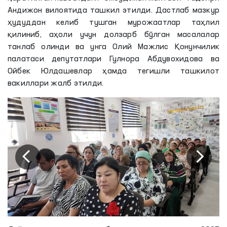
Андижон вилоятида ташкил этилди. Дастлаб мазкур
ҳудуддан келиб тушган мурожаатлар таҳлил
қилиниб, аҳоли учун долзарб бўлган масалалар
танлаб олинди ва унга Олий Мажлис Қонунчилик
палатаси депутатлари Гулнора Абдувохидова ва
Ойбек Юлдашевлар ҳамда тегишли ташкилот
вакиллари жалб этилди.