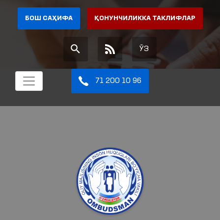
БОШ САҲИФА
ҚОНУНЧИЛИККА ТАКЛИФЛАР
ЎЗ
71 200 10 96