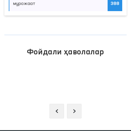
мурожаат
388
Фойдали ҳаволалар
ИНТЕРАКТИВ
ЖАМОАВИЙ
ДАВЛАТ
МУРОЖААТЛАР
ХИЗМАТЛАРИ
ПОРТАЛИ
ЯГОНА ПОРТАЛИ
‹
›