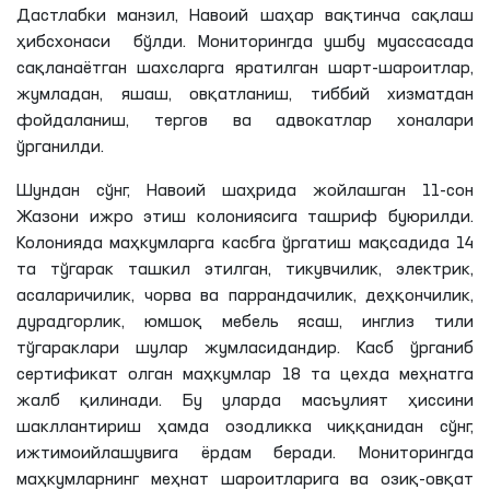
Дастлабки манзил, Навоий шаҳар вақтинча сақлаш
ҳибсхонаси бўлди. Мониторингда ушбу муассасада
сақланаётган шахсларга яратилган шарт-шароитлар,
жумладан, яшаш, овқатланиш, тиббий хизматдан
фойдаланиш, тергов ва адвокатлар хоналари
ўрганилди.
Шундан сўнг, Навоий шаҳрида жойлашган 11-сон
Жазони ижро этиш колониясига ташриф буюрилди.
Колонияда маҳкумларга касбга ўргатиш мақсадида 14
та
тўгарак ташкил этилган, тикувчилик, электрик,
асаларичилик, чорва ва паррандачилик, деҳқончилик,
дурадгорлик, юмшоқ мебель ясаш, инглиз тили
тўгараклари шулар жумласидандир. Касб ўрганиб
сертификат олган маҳкумлар 18
та
цехда меҳнатга
жалб қилинади. Бу уларда масъулият
ҳиссини