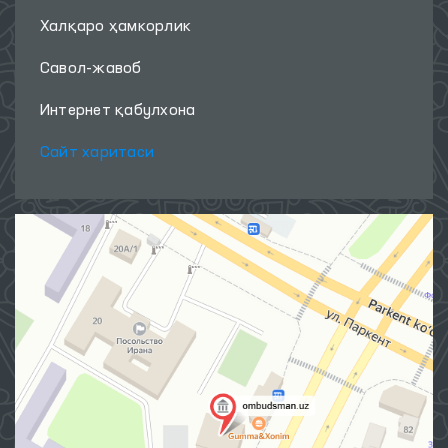
Ахборот хизмати
Нашрлар
Халқаро ҳамкорлик
Савол-жавоб
Интернет қабулхона
Сайт харитаси