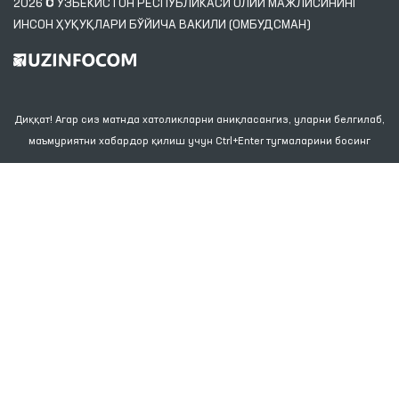
Ушбу сайт материалларидан фойдаланганда,
www.ombudsman.uz
сайтига боғланиш керак
2026 © ЎЗБЕКИСТОН РЕСПУБЛИКАСИ ОЛИЙ МАЖЛИСИНИНГ
ИНСОН ҲУҚУҚЛАРИ БЎЙИЧА ВАКИЛИ (ОМБУДСМАН)
Диққат! Агар сиз матнда хатоликларни аниқласангиз, уларни белгилаб,
маъмуриятни хабардор қилиш учун Ctrl+Enter тугмаларини босинг