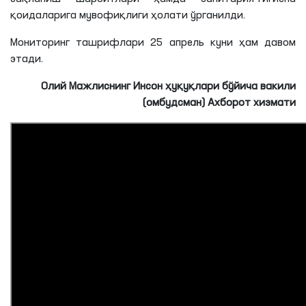
беморларнинг ётоқ жойлари, ошхона, спорт хоналари,
тиббиёт бўлими ва дори-дармон воситаларининг
сақланиш шароитлари ҳамда санитария-гигиена
қоидаларига мувофиқлиги ҳолати ўрганилди.
Мониторинг ташрифлари 25 апрель куни ҳам давом
этади.
Олий Мажлиснинг Инсон ҳуқуқлари бўйича вакили
(омбудсман) Ахборот хизмати