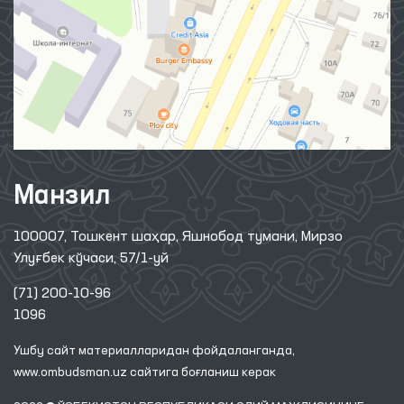
Манзил
100007, Тошкент шаҳар, Яшнобод тумани, Мирзо
Улуғбек кўчаси, 57/1-уй
(71) 200-10-96
1096