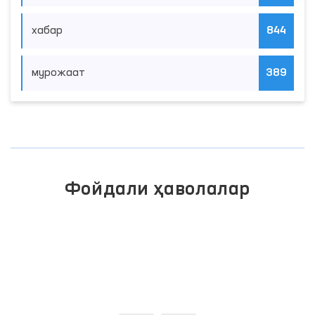
мониторинг
374
хабар
844
мурожаат
389
Фойдали ҳаволалар
ЖАМОАВИЙ
ПРЕЗИДЕНТНИНГ
МУРОЖААТЛАР
РАСМИЙ
ПОРТАЛИ
ВЕБ-САЙТИ