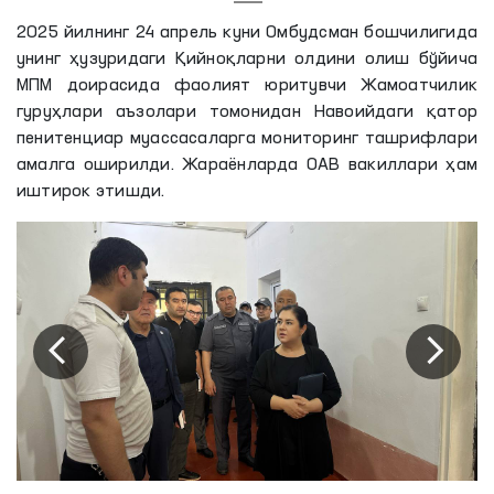
2025 йилнинг 24 апрель куни Омбудсман бошчилигида
унинг ҳузуридаги Қийноқларни олдини олиш бўйича
МПМ доирасида фаолият юритувчи Жамоатчилик
гуруҳлари аъзолари томонидан Навоийдаги қатор
пенитенциар муассасаларга мониторинг ташрифлари
амалга оширилди. Жараёнларда ОАВ вакиллари ҳам
иштирок этишди.