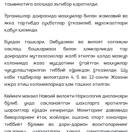
шакллантириш ҳамда озодликка чиққанидан сўнг,
ижтимоийлашувига
ёрдам беради. Мониторингда
маҳкумларнинг меҳнат шароитларига ва озиқ-овқат
таъминотига алоҳида эътибор қаратилди.
Ўрганишлар доирасида маҳкумлар билан жамоавий ва
якка тартибда суҳбатлар ўтказилиб, мурожаатлари
қабул қилинди.
Бундан ташқари, Омбудсман ва вилоят соғлиқни
сақлаш бошқармаси билан ҳамкорликда тор
доирадаги мутахассислар жалб этилган ҳолда мазкур
колонияда жазо муддатини ўтаётган маҳкумлар
чуқурлаштирилган тиббий кўрикдан ўтказилди. Шу
каби тадбирлар вилоятдаги 4, 5 ва 12-сонли Жазони
ижро этиш колонияларида ҳам ташкил этилган.
Кейинги манзил Навоий вилояти Наркология диспансери
бўлиб, унда сақланаётган шахсларга яратилган
шароитлар кўздан кечирилди. Мониторинг давомида