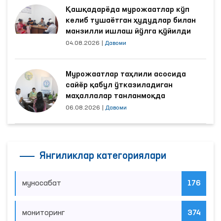
яхшиланди
03.08.2026
|
Давоми
Қашқадарёда мурожаатлар кўп
келиб тушаётган ҳудудлар билан
манзилли ишлаш йўлга қўйилди
04.08.2026
|
Давоми
Мурожаатлар таҳлили асосида
сайёр қабул ўтказиладиган
маҳаллалар танланмоқда
06.08.2026
|
Давоми
Янгиликлар категориялари
муносабат
176