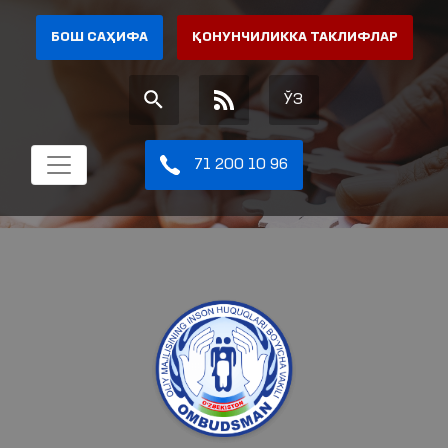
БОШ САҲИФА
ҚОНУНЧИЛИККА ТАКЛИФЛАР
ЎЗ
71 200 10 96