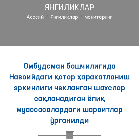
ЯНГИЛИКЛАР
Aсосий
Янгиликлар
мониторинг
Омбудсман бошчилигида
Навоийдаги қатор ҳаракатланиш
эркинлиги чекланган шахслар
сақланадиган ёпиқ
муассасалардаги шароитлар
ўрганилди