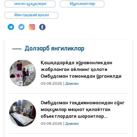
Мониторинг
Омбудсман
инсон ҳуқуқлари
Мурожаатлар
Минтақавий вакил
Долзарб янгиликлар
Қашқадарёда зўравонликдан
жабрланган аёлнинг ҳолати
Омбудсман томонидан ўрганилди
03.08.2026
|
Давоми
Омбудсман тақдимномасидан сўнг
маҳкумлар меҳнат қилаётган
объектлардаги шароитлар