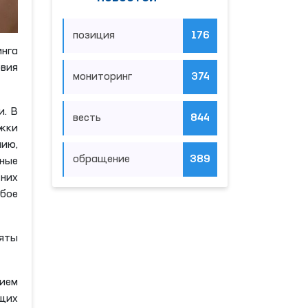
позиция
176
инга
овия
мониторинг
374
и. В
весть
844
ужки
ию,
обращение
389
ные
 них
бое
яты
ием
ющих