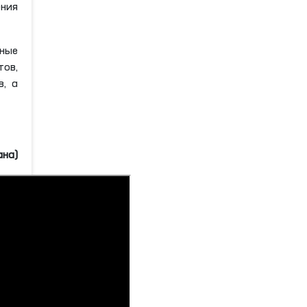
ения
нные
тов,
в, а
ана)