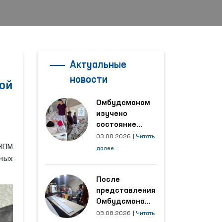
Актуальные
х
новости
ой
Омбудсманом
изучено
состояние
женщины,
03.08.2026
|
Читать
пострадавшей от
 НПМ
далее
насилия в
ных
Кашкадарьинской
области
После
представления
Омбудсмана
улучшены
03.08.2026
|
Читать