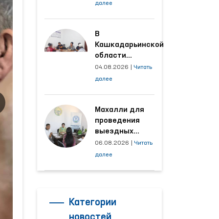
условия на
далее
производственных
объектах, где
трудятся
В
осуждённые
Кашкадарьинской
области
налажена
04.08.2026
|
Читать
адресная работа
далее
с территориями,
откуда поступает
наибольшее
Махалли для
количество
проведения
обращений
выездных
приёмов
06.08.2026
|
Читать
определяются
далее
на основе
анализа
обращений
Категории
новостей