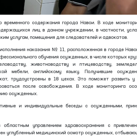
 временного содержания города Навои. В ходе монитор
одержащихся лиц в данном учреждении, в частности, усл
ским услугам, помещения для следователей и адвокатов.
исполнения наказания № 11, расположенная в городе Наво
фессионального обучения осужденных, в числе которых кр
еловодству, животноводству и птицеводству, земледел
кой мебели, английскому языку. Получившие осужден
ат, трудоустроены в 18 цехах. Это поможет развить у
роваться после освобождения. В ходе мониторинга осо
анию осужденных.
ктивные и индивидуальные беседы с осужденными, прин
с областным управлением здравоохранения с привлечен
лен углубленный медицинский осмотр осужденных, отбыва