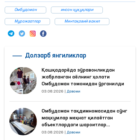
Омбудсман
инсон ҳуқуқлари
Мурожаатлар
Минтақавий вакил
Долзарб янгиликлар
Қашқадарёда зўравонликдан
жабрланган аёлнинг ҳолати
Омбудсман томонидан ўрганилди
03.08.2026
|
Давоми
Омбудсман тақдимномасидан сўнг
маҳкумлар меҳнат қилаётган
объектлардаги шароитлар
яхшиланди
03.08.2026
|
Давоми