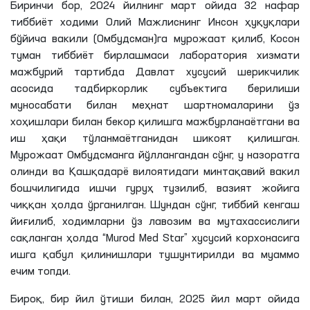
Биринчи бор, 2024 йилнинг март ойида 32 нафар
тиббиёт ходими Олий Мажлиснинг Инсон ҳуқуқлари
бўйича вакили (Омбудсман)га мурожаат қилиб, Косон
туман тиббиёт бирлашмаси лаборатория хизмати
мажбурий тартибда Давлат хусусий шерикчилик
асосида тадбиркорлик субъектига берилиши
муносабати билан меҳнат шартномаларини ўз
хоҳишлари билан бекор қилишга мажбурланаётгани ва
иш ҳақи тўланмаётганидан шикоят қилишган.
Мурожаат Омбудсманга йўллангандан сўнг, у назоратга
олинди ва Қашқадарё вилоятидаги минтақавий вакил
бошчилигида ишчи гуруҳ тузилиб, вазият жойига
чиққан ҳолда ўрганилган. Шундан сўнг, тиббий кенгаш
йиғилиб, ходимларни ўз лавозим ва мутахассислиги
сақланган ҳолда “Murod Med Star” хусусий корхонасига
ишга қабул қилинишлари тушунтирилди ва муаммо
ечим топди.
Бироқ, бир йил ўтиши билан, 2025 йил март ойида