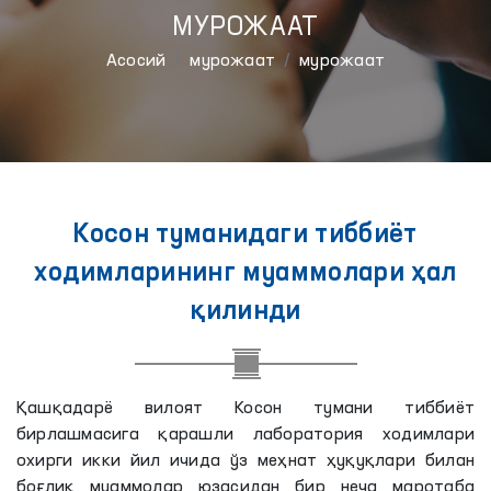
МУРОЖААТ
Aсосий
мурожаат
мурожаат
Косон туманидаги тиббиёт
ходимларининг муаммолари ҳал
қилинди
Қашқадарё вилоят Косон тумани тиббиёт
бирлашмасига қарашли лаборатория ходимлари
охирги икки йил ичида ўз меҳнат ҳуқуқлари билан
боғлиқ муаммолар юзасидан бир неча маротаба