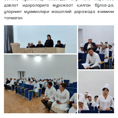
давлат идораларига мурожаат қилган бўлса-да,
уларнинг муаммолари маҳаллий даражада ечимини
топмаган.