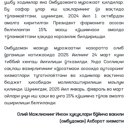
ушбу ходимлар яна Омбудсманга мурожаат қилдилар.
Бу сафар улар иш ҳақларининг ўз вақтида
тўланмаётгани, шунингдек, 2024 йил 1 октябрдан
амалга киритилган Президент фармонига асосан
белгиланган 15% маош қўшимчаси амалда
тўланмаётгани ҳақида норозилик билдиришди.
Омбудсман мазкур мурожаатни назоратга олиб
ўрганиши натижасида 2025 йилнинг 24 март куни
тиббий кенгаш йиғилиши ўтказилди. Унда Соғлиқни
сақлаш вазирлигининг кўрсатмаси асосида аутсорсинг
хизматлари тугатилаётгани ва ходимлар вақтинча
бюджет ҳисобидан молиялаштирилиши маълум
қилинди. Шунингдек, 2025 йил январь, февраль ва март
ойлари учун иш ҳақи ва унга 15% қўшимча тўлов амалга
оширилиши белгиланди.
Олий Мажлиснинг Инсон ҳуқуқлари бўйича вакили
(омбудсман) Ахборот хизмати