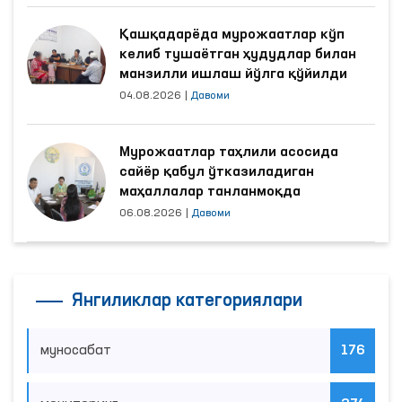
Қашқадарёда мурожаатлар кўп
келиб тушаётган ҳудудлар билан
манзилли ишлаш йўлга қўйилди
04.08.2026
|
Давоми
Мурожаатлар таҳлили асосида
сайёр қабул ўтказиладиган
маҳаллалар танланмоқда
06.08.2026
|
Давоми
Янгиликлар категориялари
муносабат
176