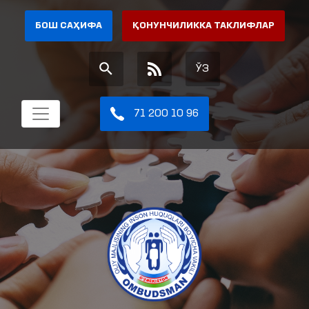
БОШ САҲИФА
ҚОНУНЧИЛИККА ТАКЛИФЛАР
ЎЗ
71 200 10 96