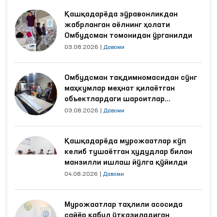
Қашқадарёда зўравонликдан
жабрланган аёлнинг ҳолати
Омбудсман томонидан ўрганилди
03.08.2026
|
Давоми
Омбудсман тақдимномасидан сўнг
маҳкумлар меҳнат қилаётган
объектлардаги шароитлар
яхшиланди
03.08.2026
|
Давоми
Қашқадарёда мурожаатлар кўп
келиб тушаётган ҳудудлар билан
манзилли ишлаш йўлга қўйилди
04.08.2026
|
Давоми
Мурожаатлар таҳлили асосида
сайёр қабул ўтказиладиган