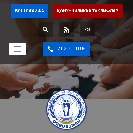
БОШ САҲИФА
ҚОНУНЧИЛИККА ТАКЛИФЛАР
ЎЗ
71 200 10 96