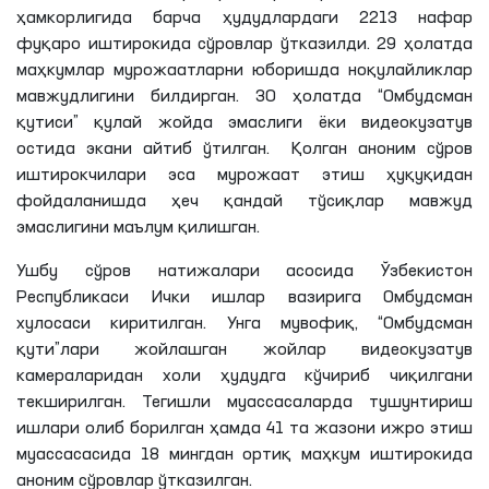
ҳамкорлигида барча ҳудудлардаги 2213 нафар
фуқаро иштирокида сўровлар ўтказилди. 29 ҳолатда
маҳкумлар мурожаатларни юборишда ноқулайликлар
мавжудлигини билдирган. 30 ҳолатда “Омбудсман
қутиси” қулай жойда эмаслиги ёки видеокузатув
остида экани айтиб ўтилган. Қолган аноним сўров
иштирокчилари эса мурожаат этиш ҳуқуқидан
фойдаланишда ҳеч қандай тўсиқлар мавжуд
эмаслигини маълум қилишган.
Ушбу сўров натижалари асосида Ўзбекистон
Республикаси Ички ишлар вазирига Омбудсман
хулосаси киритилган. Унга мувофиқ, “Омбудсман
қути”лари жойлашган жойлар видеокузатув
камераларидан холи ҳудудга кўчириб чиқилгани
текширилган. Тегишли муассасаларда тушунтириш
ишлари олиб борилган ҳамда 41 та жазони ижро этиш
муассасасида 18 мингдан ортиқ маҳкум иштирокида
аноним сўровлар ўтказилган.