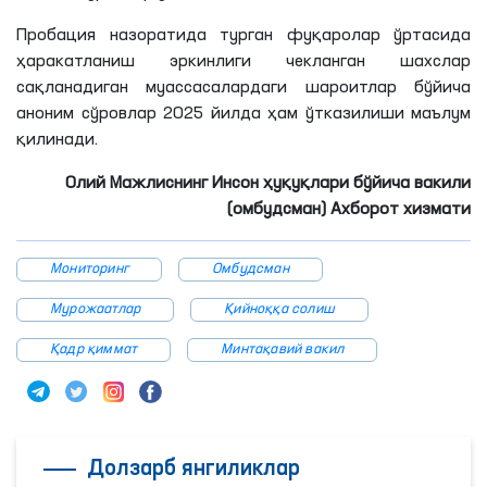
Пробация назоратида турган фуқаролар ўртасида
ҳаракатланиш эркинлиги чекланган шахслар
сақланадиган муассасалардаги шaроитлар бўйича
аноним сўровлар 2025 йилда ҳам ўтказилиши маълум
қилинади.
Олий Мажлиснинг Инсон ҳуқуқлари бўйича вакили
(омбудсман) Ахборот хизмати
Мониторинг
Омбудсман
Мурожаатлар
Қийноққа солиш
Қадр қиммат
Минтақавий вакил
Долзарб янгиликлар