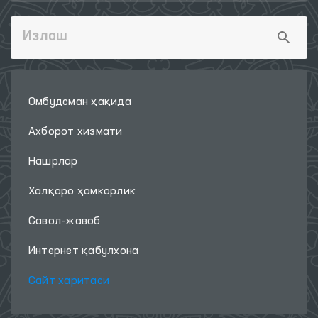
Омбудсман ҳақида
Ахборот хизмати
Нашрлар
Халқаро ҳамкорлик
Савол-жавоб
Интернет қабулхона
Сайт харитаси