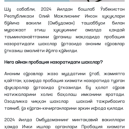
Шу сабабли, 2024 йилдан бошлаб Ўзбекистон
Республикаси Олий Мажлиснинг Инсон ҳуқуқлари
бўйича вакили (Омбудсман) ташаббуси билан
мурожаат этиш ҳуқуқининг амалда қандай
таъминланаётганини ўрганиш мақсадида пробация
назоратидаги шахслар ўртасида аноним сўровлар
ўтказиш амалиёти йўлга қўйилди.
Нега айнан пробация назоратидаги шахслар?
Аноним сўровлар жазо муддатини ўтаб, жамиятга
қайтган, ҳозирда пробация хизмати назоратида турган
фуқаролар ўртасида ўтказилди. Бу ҳолат сўров
натижаларини холис баҳолаш имконини яратади.
Озодликка чиққан шахслар шахсий тажрибасига
таяниб, ўз кўрган-кечирганларини эркин ифода қилади.
2024 йилда Омбудсманнинг минтақавий вакиллари
ҳамда Ички ишлар органлари Пробация хизмати