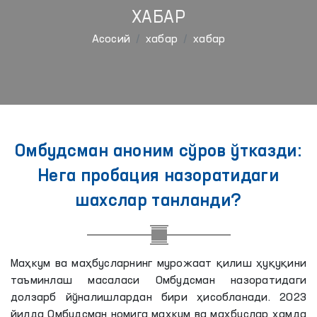
ХАБАР
Aсосий
хабар
хабар
Омбудсман аноним сўров ўтказди:
Нега пробация назоратидаги
шахслар танланди?
Маҳкум ва маҳбусларнинг мурожаат қилиш ҳуқуқини
таъминлаш масаласи Омбудсман назоратидаги
долзарб йўналишлардан бири ҳисобланади. 2023
йилда Омбудсман номига маҳкум ва маҳбуслар ҳамда