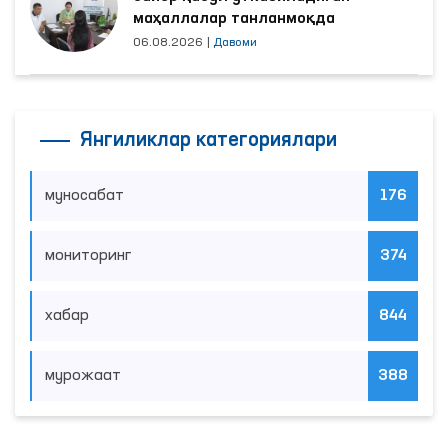
маҳаллалар танланмоқда
06.08.2026
|
Давоми
Янгиликлар категориялари
муносабат
176
мониторинг
374
хабар
844
мурожаат
388