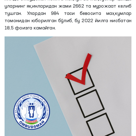
уларнинг яқинларидан жами 2662 та мурожаат келиб
тушган. Улардан 984 таси бевосита маҳкумлар
томонидан юборилган бўлиб, бу 2022 йилга нисбатан
18,5 фоизга камайган.