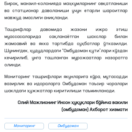
Бироқ, манзил-колонияда маҳкумларнинг овқатланиши
ва статционар даволаниши учун етарли шароитлар
мавжуд эмаслиги аниқланди.
Ташрифлар давомида жазони ижро этиш
муассасаларида сақланаётган шахслар билан
жамоавий ва якка тартибда суҳбатлар ўтказилди.
Шунингдек, ҳудудлардаги “Омбудсман қути”лари кўздан
кечирилиб, унга ташланган мурожаатлар назоратга
олинди.
Мониторинг ташрифлари якунларига кўра, мутасадди
вазирлик ва идораларга Омбудсман таъсир чоралари
шаклдаги ҳужжатлар киритилиши таъминланади.
Олий Мажлиснинг Инсон ҳуқуқлари бўйича вакили
(омбудсман) Ахборот хизмати
Мониторинг
Омбудсман