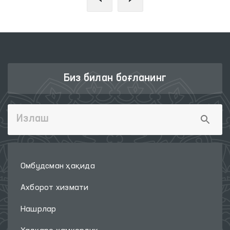
Биз билан боғланинг
Омбудсман ҳақида
Ахборот хизмати
Нашрлар