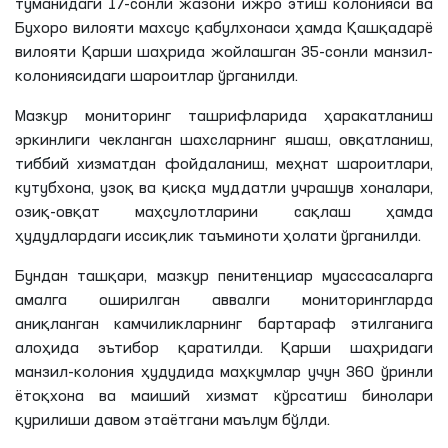
туманидаги 17-сонли жазони ижро этиш колонияси ва
Бухоро вилояти махсус қабулхонаси ҳамда Қашқадарё
вилояти Қарши шаҳрида жойлашган 35-сонли манзил-
колониясидаги шароитлар ўрганилди.
Мазкур мониторинг ташрифларида ҳаракатланиш
эркинлиги чекланган шахсларнинг яшаш, овқатланиш,
тиббий хизматдан фойдаланиш, меҳнат шароитлари,
кутубхона, узоқ ва қисқа муддатли учрашув хоналари,
озиқ-овқат маҳсулотларини сақлаш ҳамда
ҳудудлардаги иссиқлик таъминоти ҳолати ўрганилди.
Бундан ташқари, мазкур пенитенциар муассасаларга
амалга оширилган аввалги мониторингларда
аниқланган камчиликларнинг бартараф этилганига
алоҳида эътибор қаратилди. Қарши шаҳридаги
манзил-колония ҳудудида маҳкумлар учун 360 ўринли
ётоқхона ва маиший хизмат кўрсатиш бинолари
қурилиши давом этаётгани маълум бўлди.