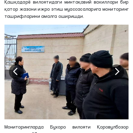
Қашқадарё вилоятидаги минтақавий вакиллари бир
қатор жазони ижро этиш муассасаларига мониторинг
ташрифларини амалга оширишди.
Мониторингларда Бухоро вилояти Қоровулбозор