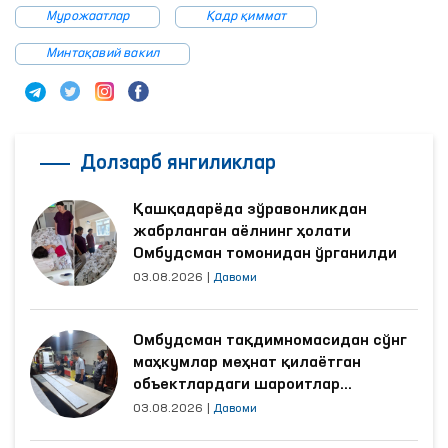
Мурожаатлар
Қадр қиммат
Минтақавий вакил
Долзарб янгиликлар
Қашқадарёда зўравонликдан
жабрланган аёлнинг ҳолати
Омбудсман томонидан ўрганилди
03.08.2026
|
Давоми
Омбудсман тақдимномасидан сўнг
маҳкумлар меҳнат қилаётган
объектлардаги шароитлар
яхшиланди
03.08.2026
|
Давоми