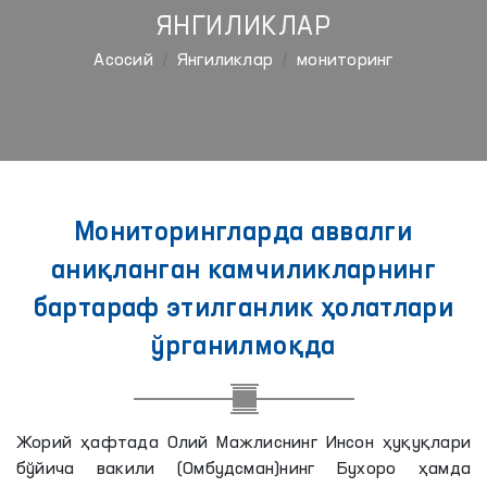
ЯНГИЛИКЛАР
Aсосий
Янгиликлар
мониторинг
Мониторингларда аввалги
аниқланган камчиликларнинг
бартараф этилганлик ҳолатлари
ўрганилмоқда
Жорий ҳафтада Олий Мажлиснинг Инсон ҳуқуқлари
бўйича вакили (Омбудсман)нинг Бухоро ҳамда