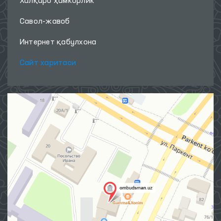
Халқаро ҳамкорлик
Савол-жавоб
Интернет қабулхона
Сайт харитаси