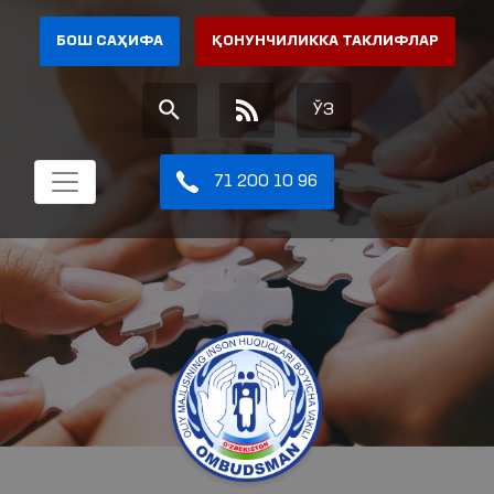
БОШ САҲИФА
ҚОНУНЧИЛИККА ТАКЛИФЛАР
ЎЗ
71 200 10 96