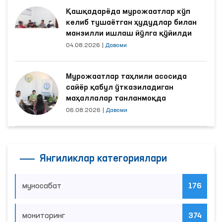
Қашқадарёда мурожаатлар кўп
келиб тушаётган ҳудудлар билан
манзилли ишлаш йўлга қўйилди
04.08.2026
|
Давоми
Мурожаатлар таҳлили асосида
сайёр қабул ўтказиладиган
маҳаллалар танланмоқда
06.08.2026
|
Давоми
Янгиликлар категориялари
муносабат
176
мониторинг
374