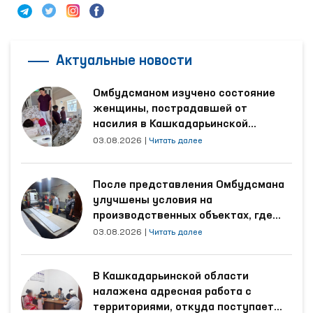
Актуальные новости
Омбудсманом изучено состояние
женщины, пострадавшей от
насилия в Кашкадарьинской
области
03.08.2026
|
Читать далее
После представления Омбудсмана
улучшены условия на
производственных объектах, где
трудятся осуждённые
03.08.2026
|
Читать далее
В Кашкадарьинской области
налажена адресная работа с
территориями, откуда поступает