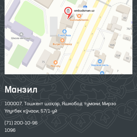
Манзил
100007, Тошкент шаҳар, Яшнобод тумани, Мирзо
Улуғбек кўчаси, 57/1-уй
(71) 200-10-96
1096