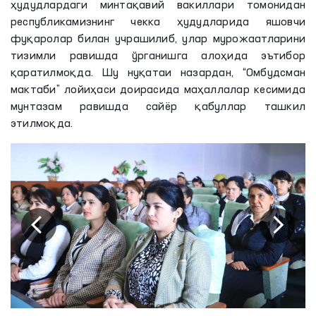
ҳудудлардаги минтақавий вакиллари томонидан
республикамизнинг чекка ҳудудларида яшовчи
фуқаролар билан учрашилиб, улар мурожаатларини
тизимли равишда ўрганишга алоҳида эътибор
қаратилмоқда. Шу нуқатаи назардан, “Омбудсман
мактаби” лойиҳаси доирасида маҳаллалар кесимида
мунтазам равишда сайёр қабуллар ташкил
этилмоқда.