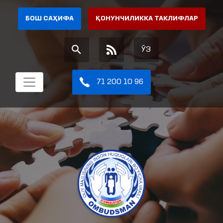
БОШ САҲИФА
ҚОНУНЧИЛИККА ТАКЛИФЛАР
ЎЗ
71 200 10 96