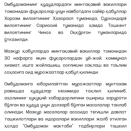
Омбудсманнинг ҳудудлардаги минтақавий вакиллари
томонидан фуқаролар учун навбатдаги сайёр қабуллар
Хоразм вилоятининг Ҳазорасп туманида, Сурхондарё
вилоятининг
Сариосиё
туманида ҳамда Тошкент
вилоятининг
Чиноз
ва Оққўрғон туманларида
ўтказилди.
Мазкур қабулларда минтақавий вакиллар томонидан
30 нафарга яқин фуқаролардан уй-жой, коммунал
хизмат, ишга жойлашиш, соғлиқни сақлаш ва таълим
соҳасига оид мурожаатлар қабул қилинди.
Омбудсманга юборилаётган мурожаатлар мунтазам
равишда ҳудудлар кесимида таҳлил қилиниб,
аҳолининг ҳуқуқий хабардорлигини ошириш зарурати
бўлган ва ҳудуд учун долзарб бўлган масалалар танлаб
олинади. Мазкур масалалар асосида тегишли давлат
ташкилотлари ва идоралари вакиллари жалб этилган
ҳолда “Омбудсман мактаби” тадбирлари ташкил