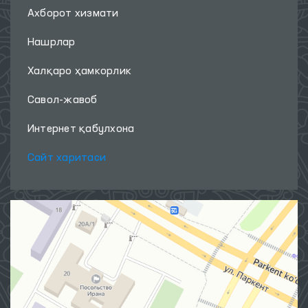
Ахборот хизмати
Нашрлар
Халқаро ҳамкорлик
Савол-жавоб
Интернет қабулхона
Сайт харитаси