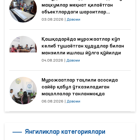
маҳкумлар меҳнат қилаётган
объектлардаги шароитлар
яхшиланди
03.08.2026
|
Давоми
Қашқадарёда мурожаатлар кўп
келиб тушаётган ҳудудлар билан
манзилли ишлаш йўлга қўйилди
04.08.2026
|
Давоми
Мурожаатлар таҳлили асосида
сайёр қабул ўтказиладиган
маҳаллалар танланмоқда
06.08.2026
|
Давоми
Янгиликлар категориялари