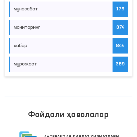
муносабат
176
мониторинг
374
хабар
844
мурожаат
389
Фойдали ҳаволалар
ИНТЕРАКТИВ ДАВЛАТ ХИЗМАТЛАРИ