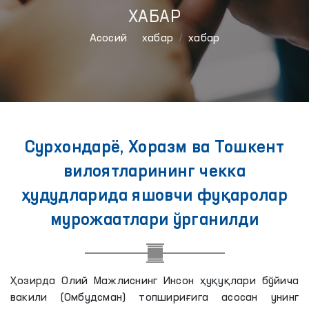
ХАБАР
Aсосий
хабар
хабар
Сурхондарё, Хоразм ва Тошкент
вилоятларининг чекка
ҳудудларида яшовчи фуқаролар
мурожаатлари ўрганилди
Ҳозирда Олий Мажлиснинг Инсон ҳуқуқлари бўйича
вакили (Омбудсман) топшириғига асосан унинг