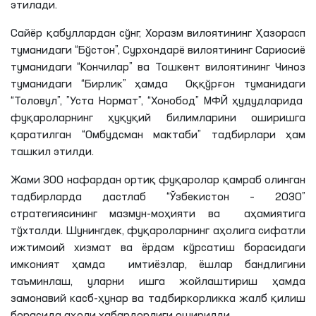
этилади.
Сайёр қабуллардан сўнг, Хоразм вилоятининг Ҳазорасп
туманидаги “Бўстон”, Сурхондарё вилоятининг
Сариосиё
туманидаги “Кончилар” ва Тошкент вилоятининг
Чиноз
туманидаги “Бирлик” ҳамда Оққўрғон туманидаги
“
Толовул
”, ”Уста
Нормат
”, “
Хонобод
”
МФЙ ҳудудларида
фуқароларнинг ҳуқуқий билимларини оширишга
қаратилган “Омбудсман мактаби” тадбирлари ҳам
ташкил этилди.
Жами 300 нафардан ортиқ фуқаролар қамраб олинган
тадбирларда дастлаб “Ўзбекистон – 2030”
стратегиясининг мазмун-моҳияти ва аҳамиятига
тўхталди. Шунингдек, фуқароларнинг аҳолига сифатли
ижтимоий хизмат ва ёрдам кўрсатиш борасидаги
имконият ҳамда имтиёзлар, ёшлар бандлигини
таъминлаш, уларни ишга жойлаштириш ҳамда
замонавий касб-ҳунар ва тадбиркорликка жалб қилиш