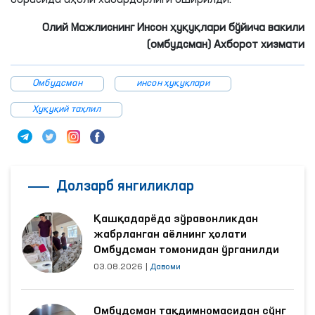
борасида аҳоли хабардорлиги оширилди.
Олий Мажлиснинг Инсон ҳуқуқлари бўйича вакили
(омбудсман) Ахборот хизмати
Омбудсман
инсон ҳуқуқлари
Ҳуқуқий таҳлил
Долзарб янгиликлар
Қашқадарёда зўравонликдан
жабрланган аёлнинг ҳолати
Омбудсман томонидан ўрганилди
03.08.2026
|
Давоми
Омбудсман тақдимномасидан сўнг