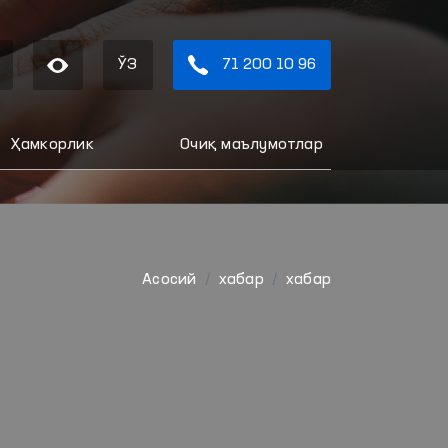
ЎЗ
71 200 10 96
Ҳамкорлик
Очиқ маълумотлар
Aсосий
хабар
хабар