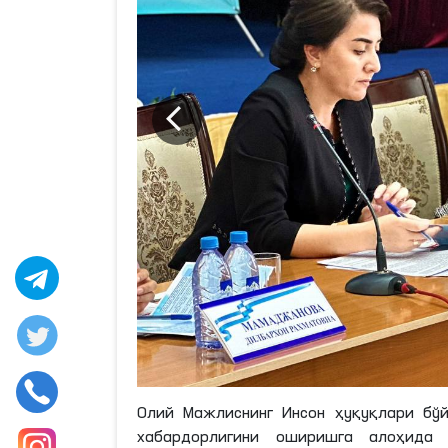
Олий Мажлиснинг Инсон ҳуқуқлари бўй
хабардорлигини оширишга алоҳида 