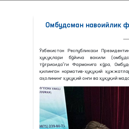
Омбудсман навоийлик ф
Ўзбекистон Республикаси Президенти
ҳуқуқлари бўйича вакили (омбуд
тўғрисида”ги Фармонига кўра, Омбу
қилинган норматив-ҳуқуқий ҳужжатла
аҳолининг ҳуқуқий онги ва ҳуқуқий ма