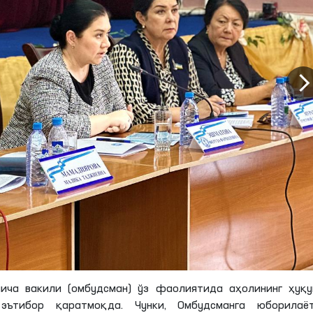
ича вакили (омбудсман) ўз фаолиятида аҳолининг ҳуқу
эътибор қаратмоқда. Чунки, Омбудсманга юборилаёт