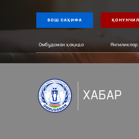
БОШ САҲИФА
ҚОНУНЧИЛ
Омбудсман ҳақида
Янгиликлар
ХАБАР