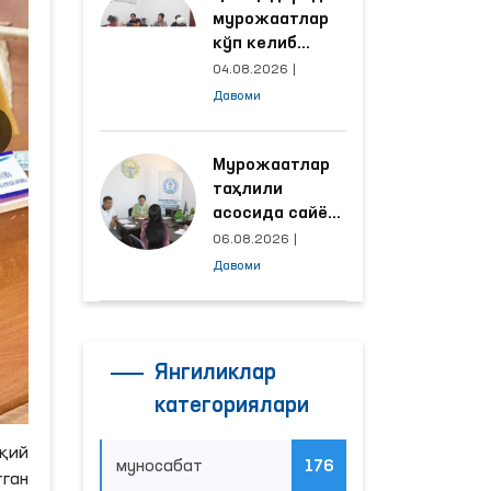
мурожаатлар
кўп келиб
тушаётган
04.08.2026
|
ҳудудлар
Давоми
билан
манзилли
ишлаш йўлга
Мурожаатлар
қўйилди
таҳлили
асосида сайёр
қабул
06.08.2026
|
ўтказиладиган
Давоми
маҳаллалар
танланмоқда
Янгиликлар
категориялари
қий
муносабат
176
ган