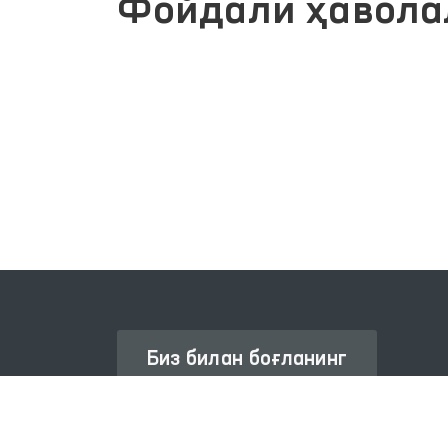
Фойдали ҳавола
Й
ОЛИЙ МАЖЛИС ҚОНУНЧИЛИК
ПАЛАТАСИ
Биз билан боғланинг