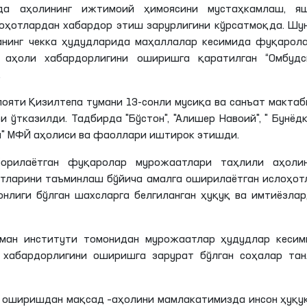
рда аҳолининг ижтимоий ҳимоясини мустаҳкамлаш, я
ҳотлардан хабардор этиш зарурлигини кўрсатмоқда. Шу
анинг чекка ҳудудларида маҳаллалар кесимида фуқарол
 аҳоли хабардорлигини оширишга қаратилган “Омбудс
.
лояти
Қизилтепа
тумани 13-сонли мусиқа ва санъат макта
 ўтказилди. Тадбирда "Бўстон", "Алишер Навоий", "
Бунёд
н
"
МФЙ
аҳолиси ва фаоллари иштирок
этишди
.
борилаётган фуқаролар мурожаатлари таҳлили аҳолин
тларини таъминлаш бўйича амалга оширилаётган ислоҳот
ронлиги бўлган шахсларга белгиланган ҳуқуқ ва имтиёзла
сман институти томонидан мурожаатлар ҳудудлар кесим
 хабардорлигини оширишга зарурат бўлган соҳалар тан
а оширишдан мақсад –аҳолини мамлакатимизда инсон ҳуқу