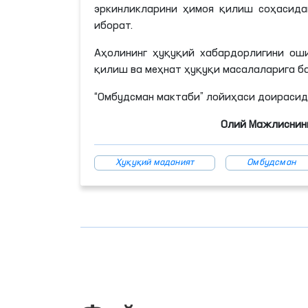
эркинликларини ҳимоя қилиш соҳасида
иборат.
Аҳолининг ҳуқуқий хабардорлигини ош
қилиш ва меҳнат ҳуқуқи масалаларига б
“Омбудсман мактаби” лойиҳаси доираси
Олий Мажлиснинг
Ҳуқуқий маданият
Омбудсман