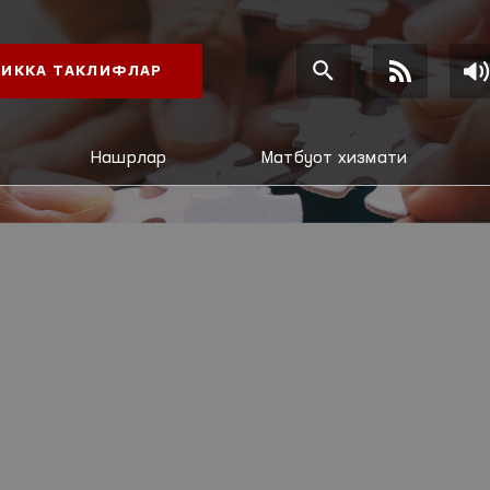
ИККА ТАКЛИФЛАР
Нашрлар
Матбуот хизмати