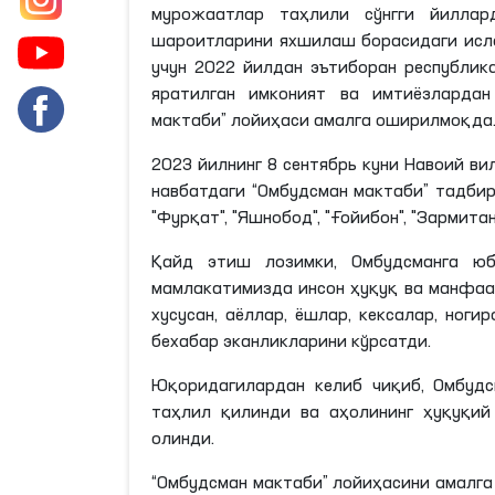
мурожаатлар таҳлили сўнгги йилла
шароитларини яхшилаш борасидаги исло
учун 2022 йилдан эътиборан республик
яратилган имконият ва имтиёзлардан
мактаби” лойиҳаси амалга оширилмоқда
2023 йилнинг 8
сентябрь
куни Навоий ви
навбатдаги “Омбудсман мактаби” тадбири
"Фурқат", "Яшнобод", "
Ғойибон
", "
Зармита
Қайд этиш
лозимки
, Омбудсманга ю
мамлакатимизда инсон ҳуқуқ ва манфаа
хусусан, аёллар, ёшлар, кексалар, ноги
бехабар
эканликларини
кўрсатди.
Юқоридагилардан келиб чиқиб, Омбуд
таҳлил қилинди ва аҳолининг ҳуқуқий
олинди.
“Омбудсман мактаби” лойиҳасини амалг