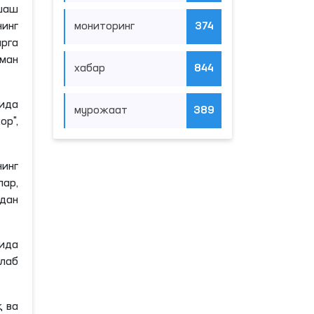
шаш
мониторинг
374
нинг
арга
ман
хабар
844
бида
мурожаат
389
кор
",
инг
лар,
рдан
ида
лаб
қ ва