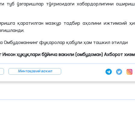
ги туб ўзгаришлар тўғрисидаги хабардорлигини ошириш
иришга қаратилган мазкур тадбир аҳолини ижтимоий ҳи
ағишланди.
да Омбудсманнинг фуқаролар қабули ҳам ташкил этилди
 Инсон ҳуқуқлари бўйича вакили (омбудсман) Ахборот хиз
Минтақавий вакил