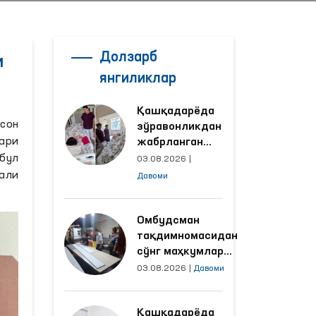
Долзарб
и
янгиликлар
Қашқадарёда
сон
зўравонликдан
ари
жабрланган
аёлнинг ҳолати
бул
03.08.2026
|
Омбудсман
али
Давоми
томонидан
ўрганилди
Омбудсман
тақдимномасидан
сўнг маҳкумлар
меҳнат қилаётган
03.08.2026
|
Давоми
объектлардаги
шароитлар
Қашқадарёда
яхшиланди