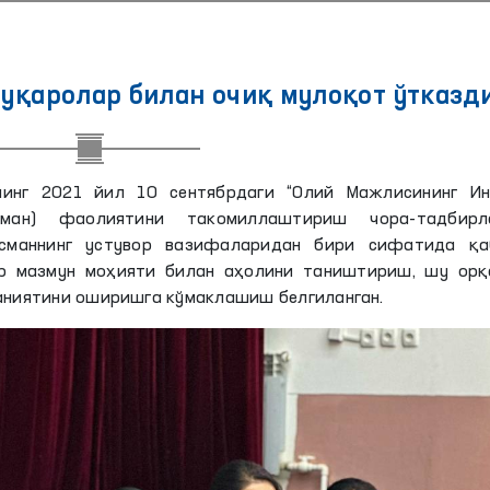
уқаролар билан очиқ мулоқот ўтказд
нинг 2021 йил 10 сентябрдаги “Олий Мажлисининг Ин
сман) фаолиятини такомиллаштириш чора-тадбирл
дсманнинг устувор вазифаларидан бири сифатида қа
р мазмун моҳияти билан аҳолини таништириш, шу орқ
даниятини оширишга кўмаклашиш белгиланган.