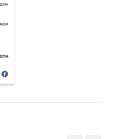
дан
моя
мати