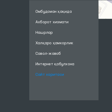
Омбудсман ҳақида
Ахборот хизмати
Нашрлар
Халқаро ҳамкорлик
Савол-жавоб
Интернет қабулхона
Сайт харитаси