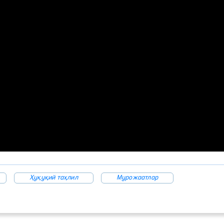
Ҳуқуқий таҳлил
Мурожаатлар