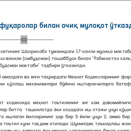
фуқаролар билан очиқ мулоқот ўтказ
лоятининг Шахрисабз туманидаги 17-сонли мусиқа макта
ча вакили (омбудсман) ташаббуси билан “Ўзбекистон хал
будсман мактаби” тадбири ўтказилди.
 амалдаги ва янги таҳрирдаги Меҳнат Кодексларининг фа
рни қўллаш механизмлари бўйича иштирокчиларга батаф
ат кодексида меҳнат таътилининг энг кам давомийлиги
млар битта ташкилотда ёки соҳадаги иш стажи учун қўш
га ишлаган йилларининг ҳар бир 5 йили учун 2, аммо би
а таътил куни тақдим этилади. Шунингдек таъкидлаш жои