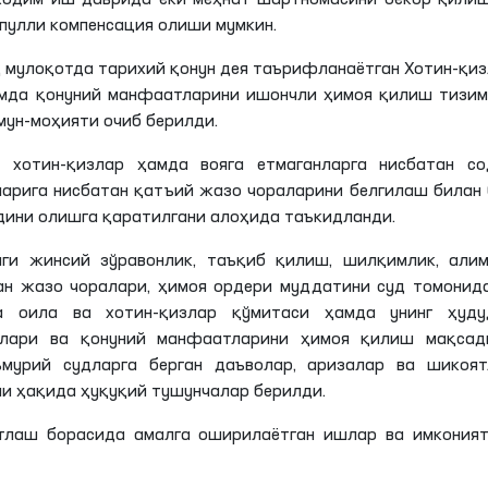
ходим иш даврида ёки меҳнат шартномасини бекор қили
пулли компенсация олиши мумкин.
қ мулоқотда тарихий қонун дея таърифланаётган Хотин-қи
амда қонуний манфаатларини ишончли ҳимоя қилиш тизи
ун-моҳияти очиб берилди.
а хотин-қизлар ҳамда вояга етмаганларга нисбатан со
ларига нисбатан қатъий жазо чораларини белгилаш билан
дини олишга қаратилгани алоҳида таъкидланди.
аги жинсий зўравонлик, таъқиб қилиш, шилқимлик, алим
ан жазо чоралари, ҳимоя ордери муддатини суд томонид
а оила ва хотин-қизлар қўмитаси ҳамда унинг ҳуду
уқлари ва қонуний манфаатларини ҳимоя қилиш мақсад
урий судларга берган даъволар, аризалар ва шикоят
и ҳақида ҳуқуқий тушунчалар берилди.
тлаш борасида амалга оширилаётган ишлар ва имконият