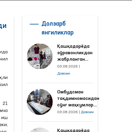
Долзарб
ди
янгиликлар
Қашқадарёда
бида
зўравонликдан
қчил
жабрланган
аёлнинг ҳолати
03.08.2026
|
Омбудсман
Давоми
рқли
томонидан
сил
ўрганилди
Омбудсман
тақдимномасидан
 21
сўнг маҳкумлар
имча
меҳнат қилаётган
03.08.2026
|
Давоми
р иш
объектлардаги
шароитлар
зки,
Қашқадарёда
яхшиланди