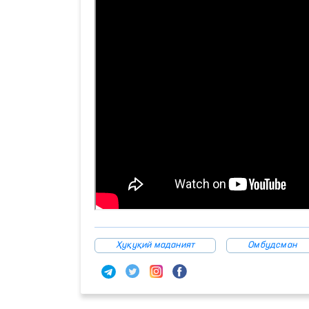
Ҳуқуқий маданият
Омбудсман