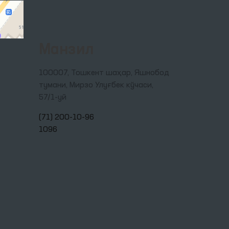
Манзил
100007, Тошкент шаҳар, Яшнобод
тумани, Мирзо Улуғбек кўчаси,
57/1-уй
(71) 200-10-96
1096