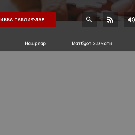
ИККА ТАКЛИФЛАР
Нашрлар
Матбуот хизмати