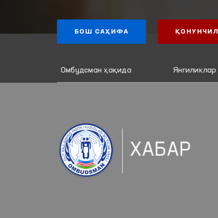
БОШ САҲИФА
ҚОНУНЧИЛ
Омбудсман ҳақида
Янгиликлар
ХАБАР