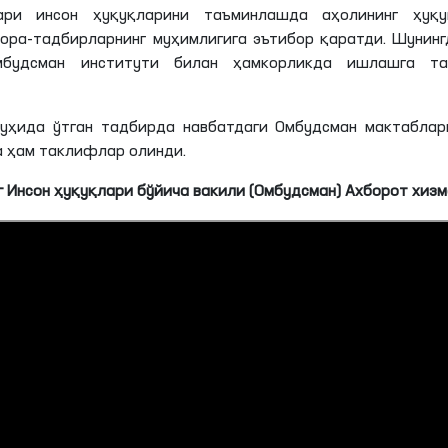
ари инсон ҳуқуқларини таъминлашда аҳолининг ҳуқу
ора-тадбирларнинг муҳимлигига эътибор қаратди. Шунинг
будсман институти билан ҳамкорликда ишлашга та
руҳида ўтган тадбирда навбатдаги Омбудсман мактаблар
а ҳам таклифлар олинди.
 Инсон ҳуқуқлари бўйича вакили (Омбудсман) Ахборот хиз