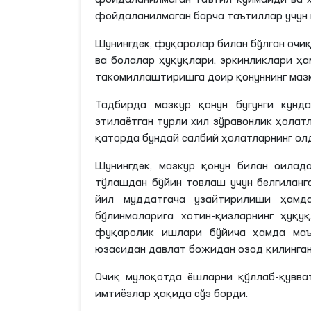
фойдаланилмаган таътил куймайди ва 
фойдаланилмаган барча таътиллар учун 
Шунингдек, фуқаролар билан бўлган очи
ва болалар ҳуқуқлари, эркинликлари ҳ
такомиллаштиришга доир қонуннинг мазм
Тадбирда мазкур қонун бугунги кунд
этилаётган турли хил зўравонлик ҳолат
қаторда бундай салбий ҳолатларнинг ол
Шунингдек, мазкур қонун билан оилад
тўлашдан бўйин товлаш учун белгиланг
йил муддатгача узайтирилиши ҳамд
бўлинмаларига хотин-қизларнинг ҳуқ
фуқаролик ишлари бўйича ҳамда маъм
юзасидан давлат божидан озод қилинган
Очиқ мулоқотда ёшларни қўллаб-қувва
имтиёзлар ҳақида сўз борди.