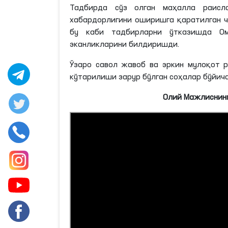
Тадбирда сўз олган маҳалла раисл
хабардорлигини оширишга қаратилган ч
бу каби тадбирларни ўтказишда Ом
эканликларини билдиришди.
Ўзаро савол жавоб ва эркин мулоқот 
кўтарилиши зарур бўлган соҳалар бўйич
Олий Мажлиснинг