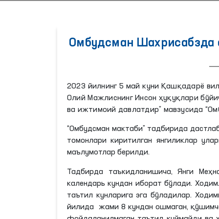
Омбудсман Шахрисабзда 
2023 йилнинг 5 май куни Қашқадарё ви
Олий Мажлиснинг Инсон ҳуқуқлари бўйи
ва ижтимоий давлатдир” мавзусида “Ом
“Омбудсман мактаби” тадбирида дастлаб
томонлари киритилган янгиликлар ула
маълумотлар берилди.
Тадбирда таъкидланишича, Янги Меҳн
календарь кундан иборат бўлади. Ходи
таътил кунларига эга бўладилар. Ходим
йилида жами 8 кундан ошмаган, қўшимч