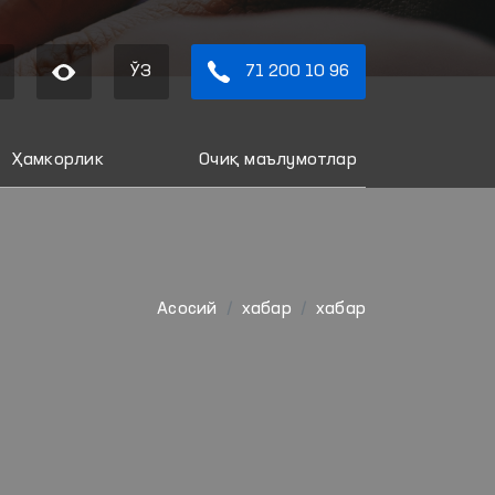
ЎЗ
71 200 10 96
Ҳамкорлик
Очиқ маълумотлар
Aсосий
хабар
хабар