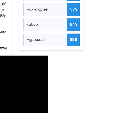
қий
мониторинг
374
дек,
йёр
хабар
844
ида
мурожаат
389
мати