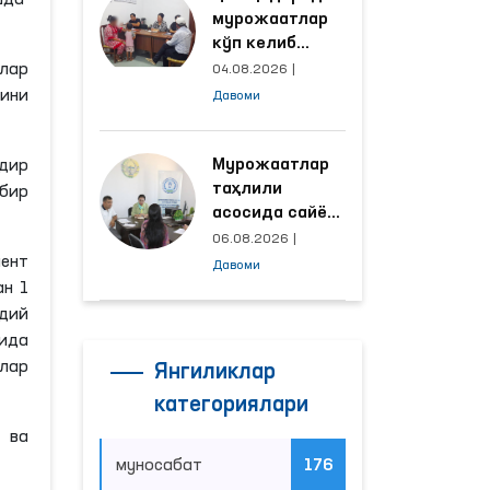
шда
мурожаатлар
кўп келиб
тушаётган
злар
04.08.2026
|
ҳудудлар
мини
Давоми
билан
манзилли
ишлаш йўлга
Мурожаатлар
дир
қўйилди
таҳлили
 бир
асосида сайёр
қабул
06.08.2026
|
ўтказиладиган
ент
Давоми
маҳаллалар
ан 1
танланмоқда
дий
ида
лар
Янгиликлар
категориялари
 ва
муносабат
176