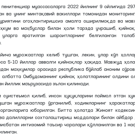
а
пенитенциар
муассасаларга 2022 йилнинг 9 ойлигида 29
ан ва унинг минтақавий вакиллари томонидан мониторин
уриятини огоҳлантиришсиз амалга оширилмоқда ва мав
аҳкум ва маҳбуслар билан ҳоли тарзда учрашиб, қийноқ
уларга яратилган шароитларнинг белгиланган талаб
.
йича мурожаатлар келиб тушган, лекин, улар кўп ҳолла
са 5-10 йиллар аввалги қийноқлар ҳақида. Мавжуд ҳол
дан маҳкумлар орасида республика бўйлаб аноним сўро
 албатта Омбудсманнинг қийноқ ҳолатларининг олдини 
н йиллик маърузасида эълон қилинади.
ни
суистеъмол
қилиб, инсон ҳуқуқларини поймол этган ҳу
шган мурожаатлар ўрганилиб, ходимларнинг ҳаракатлар
органларига юборилган. Битта ҳолатда Жиноят кодекси
 ва далилларни сохталаштириш моддалари билан айбдор 
 нисбатан интизомий таъсир чоралари қўлланилган ва 1 н
илинган.