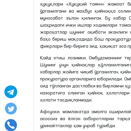
ҳуқуқлари «Ҳуқуқий таянч» жамоат б
ўрганилгани ва маҳбус қийноққа соли
муносабат эълон қилинган. Бу хабар 
шаҳридаги ички ишлар ходимлари томон
жароҳатлар шунинг оқибати
эканлиги
а
баҳо бериш мақсадида Бош прокуратура
фикрлари бир-бирига зид, ҳақиқат эса 
Қайд этиш
лозимки
, Омбудсманнинг т
Шунинг учун қийноқлар қўлланилгани
хабарлар жойига чиқиб
ўрганилгач
, қий
прокуратура органларига юборилади. Ом
оид тўпланган дастлабки ва бирламчи ҳ
назоратига олинган қийноқ ҳолатлари
ҳолати тасдиқланмади.
Афсуски, мамлакатда амалга оширилаё
асоссиз ва ёлғон ахборотларни тарқа
уринаётганлар ҳам учраб турибди.