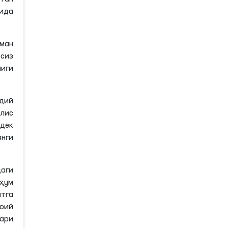
ида
ман
сиз
лиги
идий
лис
дек
нги
аги
ҳум
атга
оий
ари