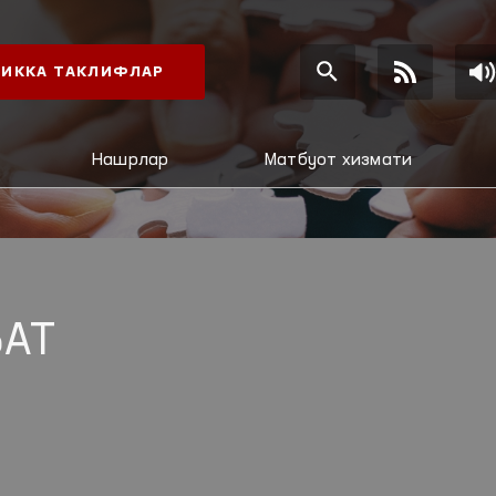
ИККА ТАКЛИФЛАР
Нашрлар
Матбуот хизмати
АТ