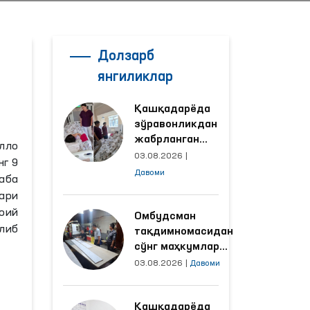
Долзарб
янгиликлар
Қашқадарёда
зўравонликдан
жабрланган
лло
аёлнинг ҳолати
03.08.2026
|
нг 9
Омбудсман
Давоми
аба
томонидан
ари
ўрганилди
воий
Омбудсман
олиб
тақдимномасидан
сўнг маҳкумлар
меҳнат қилаётган
03.08.2026
|
Давоми
объектлардаги
шароитлар
Қашқадарёда
яхшиланди