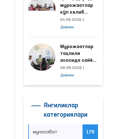
мурожаатлар
кўп келиб
тушаётган
04.08.2026
|
ҳудудлар
Давоми
билан
манзилли
ишлаш йўлга
Мурожаатлар
қўйилди
таҳлили
асосида сайёр
қабул
06.08.2026
|
ўтказиладиган
Давоми
маҳаллалар
танланмоқда
Янгиликлар
категориялари
муносабат
176