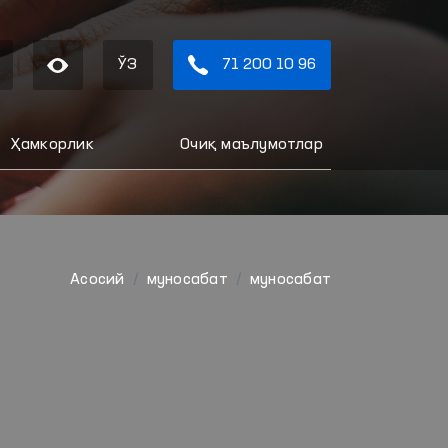
ЎЗ
71 200 10 96
Ҳамкорлик
Очиқ маълумотлар
Aсосий
муносабат
муносабат