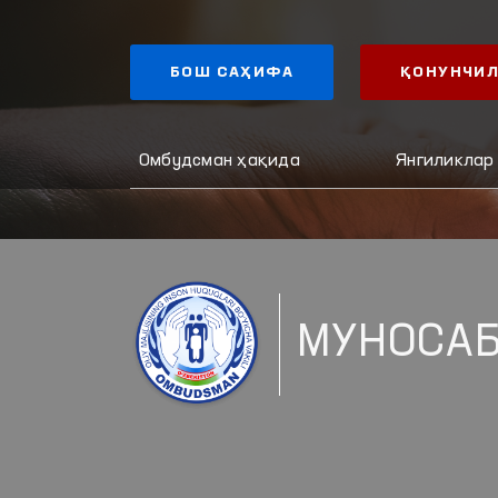
БОШ САҲИФА
ҚОНУНЧИЛ
Омбудсман ҳақида
Янгиликлар
МУНОСАБ