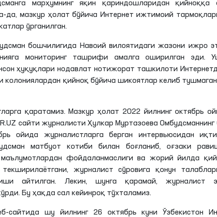
дсманга марҳумнинг яқин қариндошларидан қийноққа 
а-
да
, мазкур ҳолат бўйича Интернет ижтимоий тармоқла
жатлар ўрганилган.
будсман бошчилигида Навоий вилоятидаги жазони ижро э
онияга мониторинг ташрифи амалга оширилган эди. У
Инсон ҳуқуқлари нодавлат нотижорат ташкилоти Интернет
и колониялардан қийноқ бўйича шикоятлар келиб тушмага
ларга қаратамиз. Мазкур ҳолат 2022 йилнинг октябрь о
IR.UZ сайти журналисти Ҳулкар
Муртазоева
Омбудсманнинг 
ябрь ойида журналистларга берган интервьюсидан иқти
удсман матбуот котиби билан боғланиб, оғзаки рави
и маълумотлардан фойдаланмаслиги ва жорий йилда қий
р
текширилаётгани
, журналист сўровига қонун талаблар
иши айтилган. Лекин, шунга қарамай, журналист э
рди. Бу ҳақда сал кейинроқ тўхталамиз.
еб
-сайтида шу йилнинг 26 октябрь куни Ўзбекистон Ин