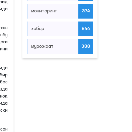
оид
рида
мониторинг
374
тиш
хабар
844
шбу
даги
мурожаат
388
нини
йида
бир
бос
шда
ноқ
ида
ски
сон