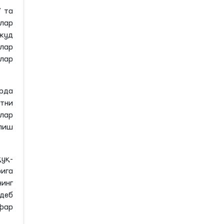
7
та
глар
жуд
лар
лар
рда
атни
влар
олиш
қуқ-
ига
нинг
деб
афар