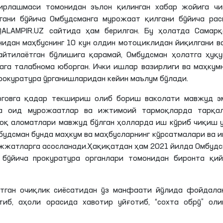
ирлашмаси томонидан эълон қилинган хабар жойига чи
нгани бўйича Омбудсманга мурожаат қилгани бўйича рас
QALAMPIR.UZ сайтида ҳам берилган. Бу ҳолатда Самарқ
идан маҳбуснинг 10 кун олдин мотоциклидан йиқилгани в
йтилаётган бўлишига қарамай, Омбудсман ҳолатга ҳуқу
га талабнома юборган. Ички ишлар вазирлиги ва маҳкум
прокуратура ўрганишларидан кейин маълум бўлади.
ерговга қадар текшириш олиб бориш ваколати мавжуд эм
га оид мурожаатлар ва ижтимоий тармоқларда тарқал
ноқ аломатлари мавжуд бўлган ҳолларда иш кўриб чиқиш 
будсман бунда маҳкум ва маҳбусларнинг кўрсатмалари ва 
ужжатларга асосланади.Ҳақиқатдан ҳам 2021 йилда Омбуд
 бўйича прокуратура органлари томонидан биронта қий
тган очиқлик сиёсатидан ўз манфаати йўлида фойдалан
тиб, аҳоли орасида хавотир уйғотиб, “сохта обрў” оли