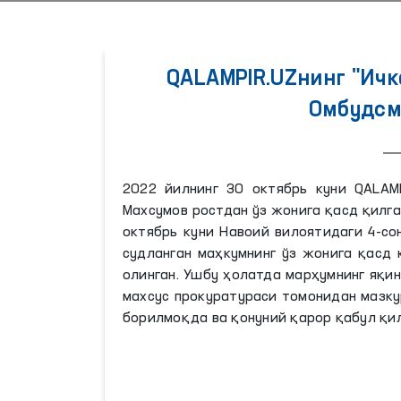
QALAMPIR.UZнинг "Ич
Омбудсм
2022 йилнинг 30 октябрь куни QALAM
Махсумов ростдан ўз жонига қасд қилга
октябрь куни Навоий вилоятидаги 4-с
судланган маҳкумнинг ўз жонига қасд
олинган. Ушбу ҳолатда марҳумнинг яқи
махсус прокуратураси томонидан мазку
борилмоқда ва қонуний қарор қабул қи