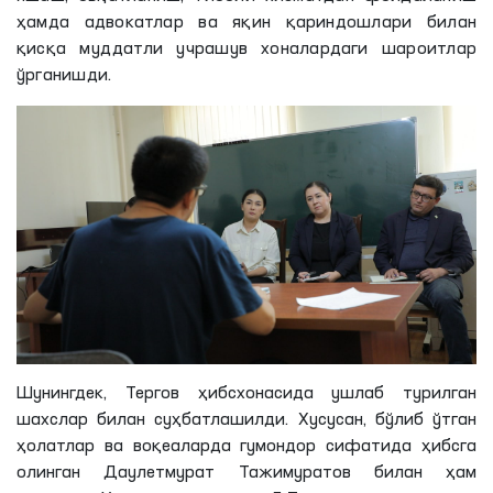
ҳамда адвокатлар ва яқин қариндошлари билан
қисқа муддатли учрашув хоналардаги шароитлар
ўрганишди.
Шунингдек, Тергов ҳибсхонасида ушлаб турилган
шахслар билан суҳбатлашилди. Хусусан, бўлиб ўтган
ҳолатлар ва воқеаларда гумондор сифатида ҳибсга
олинган Даулетмурат Тажимуратов билан ҳам