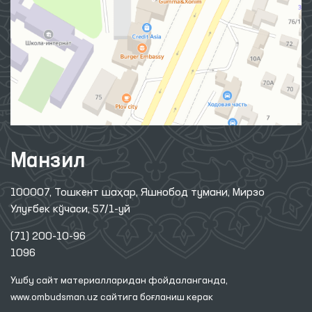
Манзил
100007, Тошкент шаҳар, Яшнобод тумани, Мирзо
Улуғбек кўчаси, 57/1-уй
(71) 200-10-96
1096
Ушбу сайт материалларидан фойдаланганда,
www.ombudsman.uz
сайтига боғланиш керак