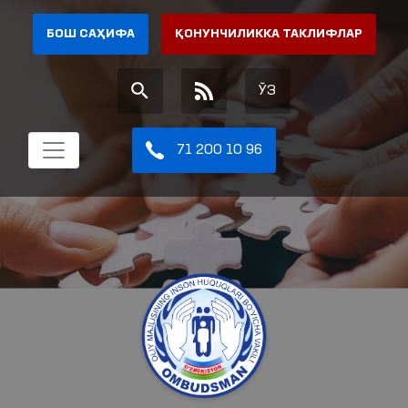
БОШ САҲИФА
ҚОНУНЧИЛИККА ТАКЛИФЛАР
ЎЗ
71 200 10 96