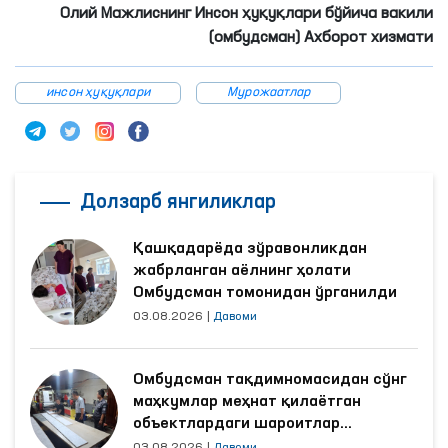
Олий Мажлиснинг Инсон ҳуқуқлари бўйича вакили
(омбудсман) Ахборот хизмати
инсон ҳуқуқлари
Мурожаатлар
Долзарб янгиликлар
Қашқадарёда зўравонликдан
жабрланган аёлнинг ҳолати
Омбудсман томонидан ўрганилди
03.08.2026
|
Давоми
Омбудсман тақдимномасидан сўнг
маҳкумлар меҳнат қилаётган
объектлардаги шароитлар
яхшиланди