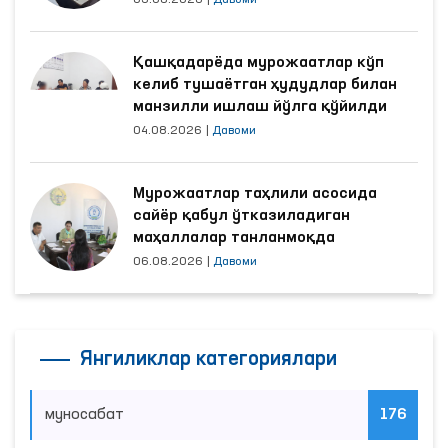
03.08.2026
|
Давоми
Қашқадарёда мурожаатлар кўп
келиб тушаётган ҳудудлар билан
манзилли ишлаш йўлга қўйилди
04.08.2026
|
Давоми
Мурожаатлар таҳлили асосида
сайёр қабул ўтказиладиган
маҳаллалар танланмоқда
06.08.2026
|
Давоми
Янгиликлар категориялари
муносабат
176