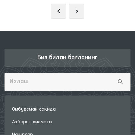
‹
›
Биз билан боғланинг
Омбудсман ҳақида
Ахборот хизмати
Нашрлар