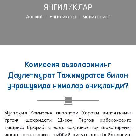
ЯНГИЛИКЛАР
Aсосий
Янгиликлар
мониторинг
Комиссия аъзоларининг
Даулетмурат Тажимуратов билан
учрашувида нималар очиқланди?
Мустақил Комиссия аъзолари Хоразм вилоятининг
Урганч шаҳридаги 11-сон Тергов ҳибсхонасига
ташриф буюриб, у ерда сақланаётган шахсларнинг
яшаш, овқатланиш, тиббий хизматдан фойдаланиш