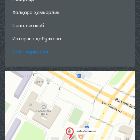
Халқаро ҳамкорлик
Савол-жавоб
Интернет қабулхона
Сайт харитаси