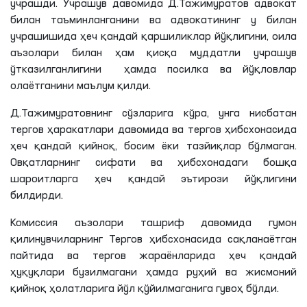
учрашди. Учрашув давомида Д.Тажимуратов адвокат
билан таъминланганини ва адвокатининг у билан
учрашишида ҳеч қандай қаршиликлар йўқлигини, оила
аъзолари билан ҳам қисқа муддатли учрашув
ўтказилганлигини ҳамда посилка ва йўқловлар
олаётганини маълум қилди.
Д.Тажимуратовнинг сўзларига кўра, унга нисбатан
тергов ҳаракатлари давомида ва тергов ҳибсхонасида
ҳеч қандай қийноқ, босим ёки тазйиқлар бўлмаган.
Овқатларнинг сифати ва ҳибсхонадаги бошқа
шароитларга ҳеч қандай эътирози йўқлигини
билдирди.
Комиссия аъзолари ташриф давомида гумон
қилинувчиларнинг Тергов ҳибсхонасида сақланаётган
пайтида ва тергов жараёнларида ҳеч қандай
ҳуқуқлари бузилмагани ҳамда руҳий ва жисмоний
қийноқ ҳолатларига йўл қўйилмаганига гувоҳ бўлди.