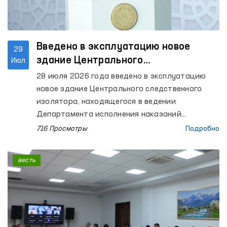
Введено в эксплуатацию новое
29
здание Центрального
Июл
следственного изолятора
28 июля 2026 года введено в эксплуатацию
новое здание Центрального следственного
изолятора, находящегося в ведении
Департамента исполнения наказаний
Министерства внутренних дел Республики
716 Просмотры
Подробно
Узбекистан. В церемонии открытия приняла
участие Уполномоченный Олий Мажлиса по
весть
правам человека (омбудсман) Феруза
Эшматова.