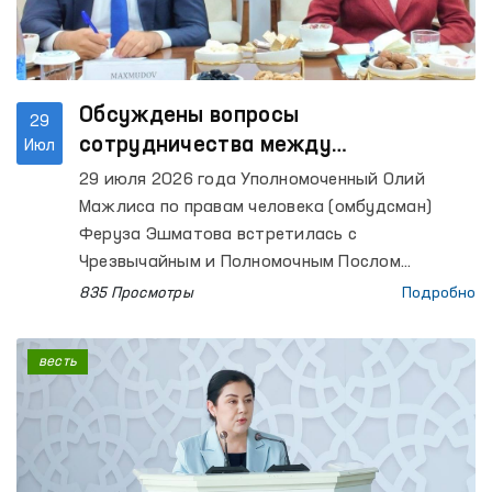
молодежи.
Обсуждены вопросы
29
сотрудничества между
Июл
национальными правозащитными
29 июля 2026 года Уполномоченный Олий
учреждениями Узбекистана и
Мажлиса по правам человека (омбудсман)
Финляндии
Феруза Эшматова встретилась с
Чрезвычайным и Полномочным Послом
Финляндской Республики в Республике
835 Просмотры
Подробно
Узбекистан Йоханной Марией Огрен.
весть