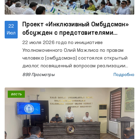
Проект «Инклюзивный Омбудсман»
22
обсужден с представителями
Июл
гражданского общества
22 июля 2026 года по инициативе
Уполномоченного Олий Мажлиса по правам
человека (омбудсмана) состоялся открытый
диалог, посвященный вопросам реализации
проекта «Инклюзивный Омбудсман».
899 Просмотры
Подробно
весть