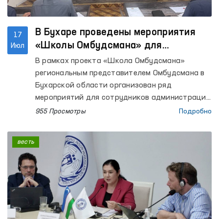
В Бухаре проведены мероприятия
17
«Школы Омбудсмана» для
Июл
сотрудников закрытых учреждений
В рамках проекта «Школа Омбудсмана»
региональным представителем Омбудсмана в
Бухарской области организован ряд
мероприятий для сотрудников администраций
колоний исполнения наказания №№ 1, 17 и 20,
955 Просмотры
Подробно
а также следственного изолятора № 4. В
мероприятиях приняли участие депутат
весть
Бухарского областного Кенгаша народных
депутатов Д. Ахмедова и руководитель
Бухарского областного территориального
подразделения Общенационального движения
«Юксалиш» Х. Бобожонов.