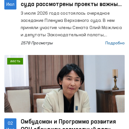
суда рассмотрены проекты важных
Июл
постановлений
3 июля 2026 года состоялось очередное
заседание Пленума Верховного суда. В нем
приняли участие члены Сената Олий Мажлиса
и депутаты Законодательной палаты,
Уполномоченный Олий Мажлиса по правам
2578 Просмотры
Подробно
человека (омбудсман), Уполномоченный Олий
Мажлиса по правам ребенка (Детский
весть
омбудсман), судьи Верховного суда и судов
нижестоящих инстанций, Генеральный
прокурор, представители Конституционного
суда, Высшего судейского совета, Комитета по
делам семьи и женщин, Ассоциации судей,
Палаты адвокатов, заинтересованных
министерств и ведомств, правоохранительных
органов, ученые-правоведы, а также
представители средств массовой
Омбудсман и Программа развития
02
информации.