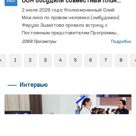
ООН обсудили совместный план
Июл
работы на 2026 год
2 июля 2026 года Уполномоченный Олий
Мажлиса по правам человека (омбудсман)
Феруза Эшматова провела встречу с
Постоянным представителем Программы
развития ООН (ПРООН) в Узбекистане Акико
2288 Просмотры
Подробно
Фудзии и ее заместителем.
Previous
«
1
2
3
4
5
6
7
8
Интервью