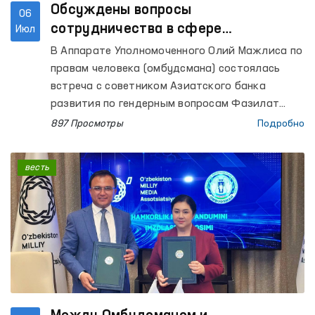
Обсуждены вопросы
06
сотрудничества в сфере
Июл
противодействия гендерному
В Аппарате Уполномоченного Олий Мажлиса по
насилию
правам человека (омбудсмана) состоялась
встреча с советником Азиатского банка
развития по гендерным вопросам Фазилат
Аллаяровой и национальным исследователем
897 Просмотры
Подробно
по вопросам гендерного насилия Маликой
Махмудовой.
весть