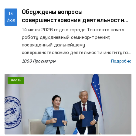
Обсуждены вопросы
14
совершенствования деятельности
Июл
института Омбудсмана в
14 июля 2026 года в городе Ташкенте начал
соответствии с требованиями
работу двухдневный семинар-тренинг,
Глобального альянса национальных
посвященный дальнейшему
правозащитных учреждений
совершенствованию деятельности института
Уполномоченного Олий Мажлиса по правам
(GANHRI)
1068 Просмотры
Подробно
человека (омбудсмана) на основе
международных стандартов. Мероприятие
весть
организовано в сотрудничестве с Управлением
Верховного комиссара ООН по правам человека
(OHCHR).