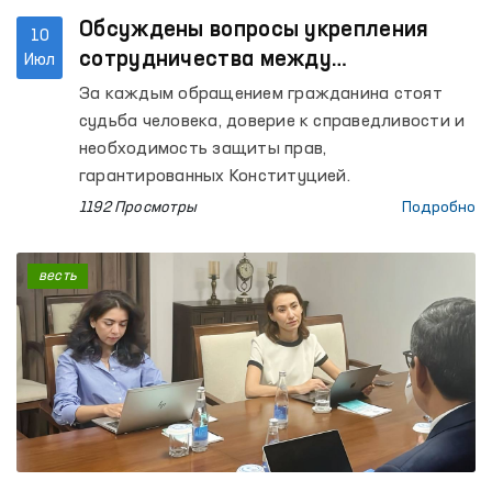
Обсуждены вопросы укрепления
10
сотрудничества между
Июл
Омбудсманом и Конституционным
За каждым обращением гражданина стоят
судом при рассмотрении обращений
судьба человека, доверие к справедливости и
граждан
необходимость защиты прав,
гарантированных Конституцией.
1192 Просмотры
Подробно
весть