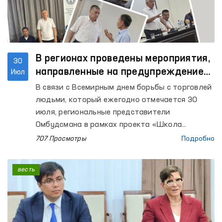
В регионах проведены мероприятия,
30
направленные на предупреждение
Июл
торговли людьми и незаконной
В связи с Всемирным днем борьбы с торговлей
миграции
людьми, который ежегодно отмечается 30
июля, региональные представители
Омбудсмана в рамках проекта «Школа
Омбудсмана» провели в Республике
707 Просмотры
Подробно
Каракалпакстан, Андижанской, Бухарской,
Навоийской, Наманганской, Ферганской,
весть
Самаркандской, Сурхандарьинской,
Ташкентской и Хорезмской областях
мероприятия, направленные на повышение
правовой осведомленности населения и