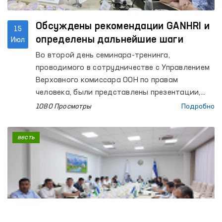
Обсуждены рекомендации GANHRI и
15
определены дальнейшие шаги
Июл
Во второй день семинара-тренинга,
проводимого в сотрудничестве с Управлением
Верховного комиссара ООН по правам
человека, были представлены презентации,
посвященные бюджетному процессу,
1080 Просмотры
Подробно
стратегическому плану развития,
организационной структуре, деятельности в
весть
регионах и институциональному потенциалу
института Омбудсмана. Кроме того, с
участниками состоялись обсуждения и сессия
вопросов и ответов по основным требованиям
аккредитационного процесса.