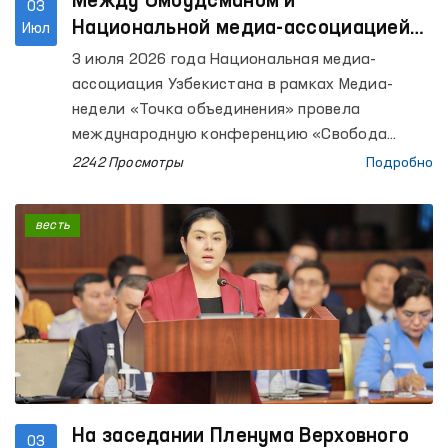
Между Омбудсманом и
03
Национальной медиа-ассоциацией
Июл
Узбекистана подписан Меморандум
3 июля 2026 года Национальная медиа-
о сотрудничестве
ассоциация Узбекистана в рамках Медиа-
недели «Точка объединения» провела
международную конференцию «Свобода
слова и надежные медиа».
2242 Просмотры
Подробно
весть
На заседании Пленума Верховного
03