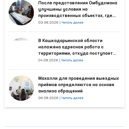
После представления Омбудсмана
улучшены условия на
производственных объектах, где
трудятся осуждённые
03.08.2026
|
Читать далее
В Кашкадарьинской области
налажена адресная работа с
территориями, откуда поступает
наибольшее количество обращений
04.08.2026
|
Читать далее
Махалли для проведения выездных
приёмов определяются на основе
анализа обращений
06.08.2026
|
Читать далее