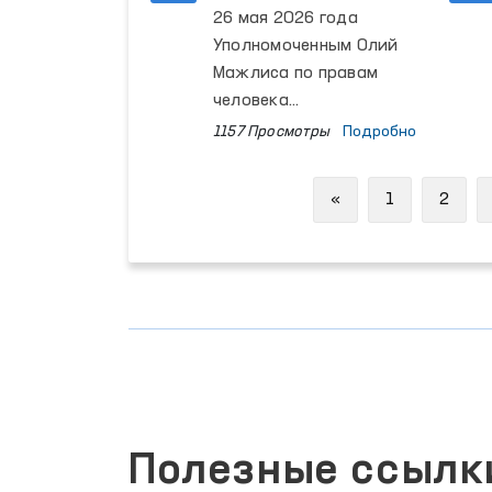
26 мая 2026 года
(вытрезвителей),
Уполномоченным Олий
расположенных в
Мажлиса по правам
городе Термезе и
человека
Джаркурганском
(омбудсманом)
1157 Просмотры
Подробно
районе.
проведено
мониторинговое
Previous
«
1
2
посещение колонии
исполнения наказания
№ 21, расположенной в
Зангиатинском районе
Ташкентской области.
Полезные ссылк