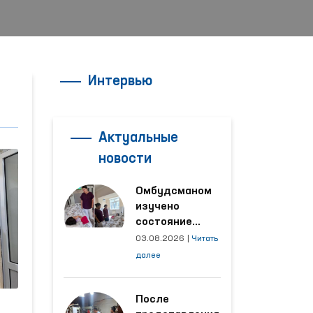
Интервью
Актуальные
новости
Омбудсманом
изучено
состояние
женщины,
03.08.2026
|
Читать
пострадавшей от
далее
насилия в
Кашкадарьинской
области
После