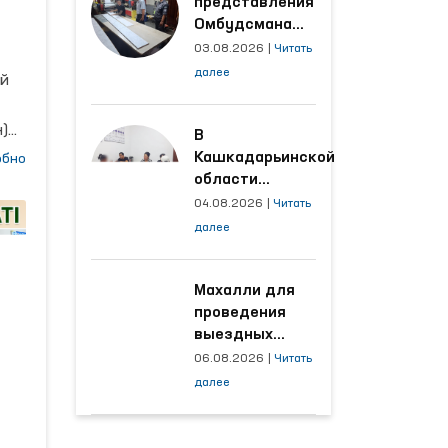
представления
Омбудсмана
улучшены
ой
03.08.2026
|
Читать
условия на
далее
ий
производственных
а
объектах, где
)
трудятся
В
осуждённые
Кашкадарьинской
обно
области
та
налажена
04.08.2026
|
Читать
адресная работа
далее
са
с территориями,
откуда поступает
наибольшее
Махалли для
количество
проведения
ли
обращений
выездных
приёмов
06.08.2026
|
Читать
определяются
ый
далее
на основе
анализа
обращений