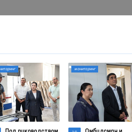
ниторинг
мониторинг
Под руководством
Омбудсман и