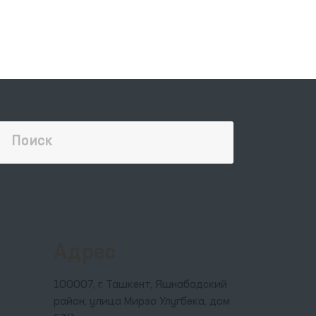
ния
дой
ти.
в
о
го
а
Адрес
ья.
100007, г. Ташкент, Яшнабадский
район, улица Мирзо Улугбека, дом