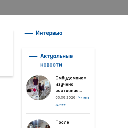
Интервью
Актуальные
новости
Омбудсманом
изучено
состояние
женщины,
03.08.2026
|
Читать
пострадавшей от
далее
насилия в
Кашкадарьинской
области
После