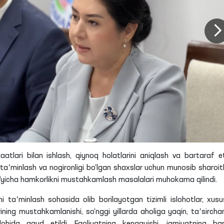
tlari bilan ishlash, qiynoq holatlarini aniqlash va bartaraf et
aʼminlash va nogironligi bo‘lgan shaxslar uchun munosib sharoitl
bo‘yicha hamkorlikni mustahkamlash masalalari muhokama qilindi.
 taʼminlash sohasida olib borilayotgan tizimli islohotlar, xusu
ning mustahkamlanishi, so‘nggi yillarda aholiga yaqin, taʼsircha
lohida qayd etildi. Faoliyatning kengayishi, jamiyatning ba