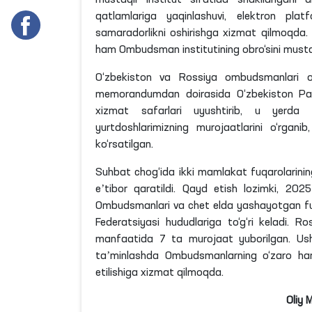
qatlamlariga yaqinlashuvi, elektron pla
samaradorlikni oshirishga xizmat qilmoqda. 
ham Ombudsman institutining obro‘sini mus
O‘zbekiston va Rossiya ombudsmanlari o
memorandumdan doirasida O‘zbekiston Pa
xizmat safarlari uyushtirib, u yerd
yurtdoshlarimizning murojaatlarini o‘rga
ko‘rsatilgan.
Suhbat chog‘ida ikki mamlakat fuqarolarining
eʼtibor qaratildi. Qayd etish
lozimki
, 2025
Ombudsmanlari va chet elda yashayotgan f
Federatsiyasi hududlariga to‘g‘ri keladi.
manfaatida 7
ta
murojaat yuborilgan. Ushb
taʼminlashda Ombudsmanlarning o‘zaro hamk
etilishiga xizmat qilmoqda.
Oliy 