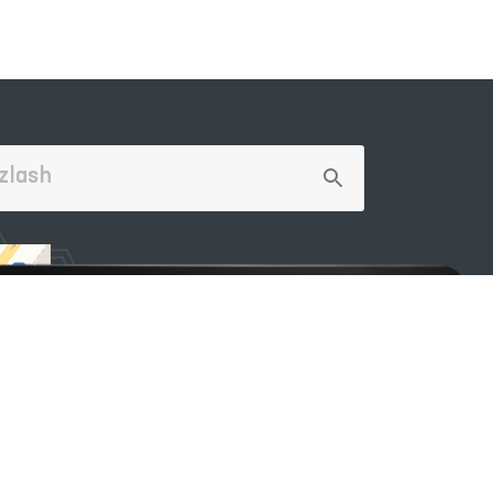
Manzil
100007, Toshkent shahar,
Yashnobod tumani. Mirzo Ulug‘bek
ko‘chasi 57/1-uy