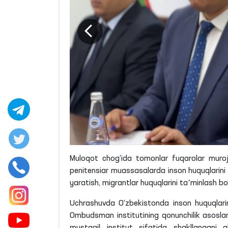
Muloqot chog‘ida tomonlar fuqarolar murojaa
penitensiar
muassasalarda inson huquqlarini t
yaratish, migrantlar huquqlarini taʼminlash 
Uchrashuvda O‘zbekistonda inson huquqlarini
Ombudsman institutining qonunchilik asoslari
mustaqil institut sifatida shakllangani a