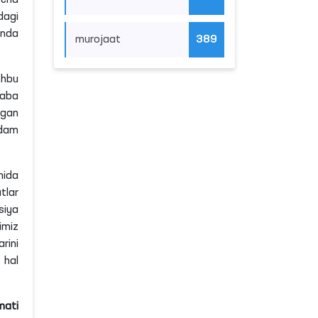
hdagi
onda
murojaat
389
shbu
taba
gan
rdam
hida
tlar
siya
imiz
rini
 hal
mati