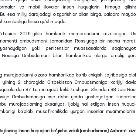
tformalar va mobil ilovalar inson huquqlarini himoya
qilis
Bu esa milliy darajadagi o‘zgarishlar bilan birga, xalqaro mayd
tahkamlashga hissa qo‘shmoqda.
‘rtasida 2019-yilda hamkorlik memorandumi imzolangan. U
rlamenti ombudsmani tomonidan Rossiyaga bir necha maro
a yashaydigan yoki
penitensiar
muassasalarda saqlanayot
nib, Rossiya Ombudsmani bilan hamkorlikda ularga amaliy yo
 murojaatlarini o‘zaro hamkorlikda ko‘rib chiqish tajribasiga alo
 yilning 2 choragida O‘zbekiston Ombudsmaniga xorijiy davla
uqarolardan 87
ta
murojaat kelib tushgan. Shundan 38
tasi
Ros
 Rossiya Ombudsmaniga esa o‘sha yerda yashayotgan fuqarolar
u murojaatlarning aksariyati ijobiy hal etilgan. Inson huquqla
orligi ko‘plab, musofirchilikda yurgan insonlar muammolarini
Majlisning Inson huquqlari bo‘yicha vakili (ombudsman) Axborot xiz