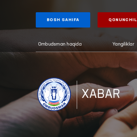
BOSH SAHIFA
QONUNCHIL
Ombudsman haqida
Yangiliklar
XABAR