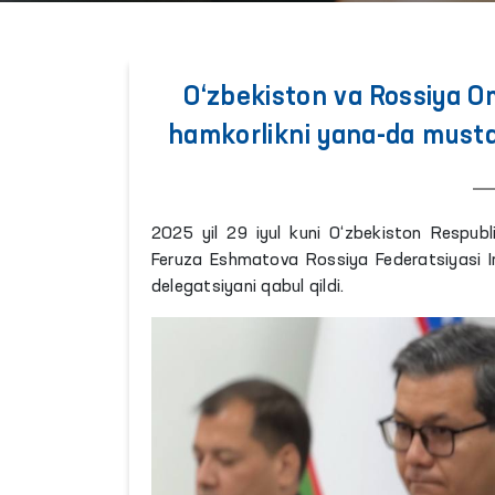
O‘zbekiston va Rossiya O
hamkorlikni yana-da musta
2025 yil 29 iyul kuni O‘zbekiston Respubli
Feruza Eshmatova Rossiya Federatsiyasi In
delegatsiyani qabul qildi.