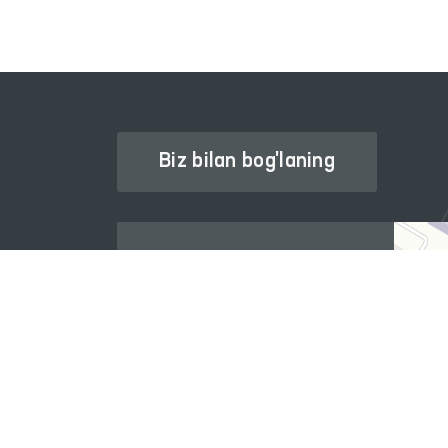
Biz bilan bog'laning
Ombudsman haqida
Axborot xizmati
Nashrlar
Xalqaro hamkorlik
Savol-javob