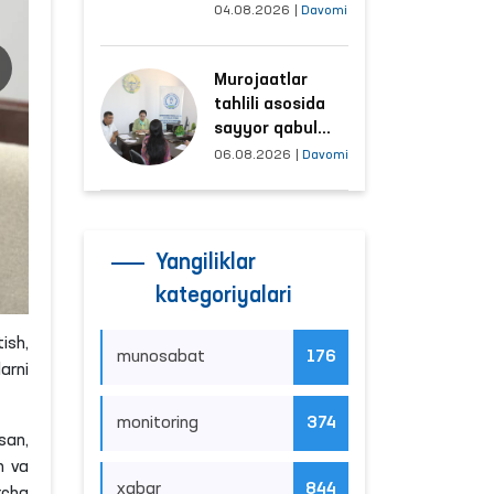
tushayotgan
04.08.2026
|
Davomi
hududlar bilan
manzilli ishlash
Murojaatlar
yo‘lga qo‘yildi
tahlili asosida
sayyor qabul
o‘tkaziladigan
06.08.2026
|
Davomi
mahallalar
tanlanmoqda
Yangiliklar
kategoriyalari
ish,
munosabat
176
arni
monitoring
374
san,
n va
xabar
844
rcha