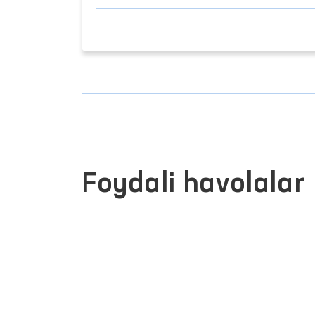
Foydali havolalar
JAMOAVIY MUROJAATLAR
ATLARI
PORTALI