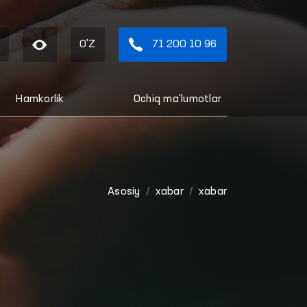
O'Z
71 200 10 96
Hamkorlik
Ochiq ma'lumotlar
Asosiy
xabar
xabar