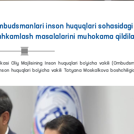
mbudsmanlari inson huquqlari sohasidagi
hkamlash masalalarini muhokama qildila
kasi Oliy Majlisining Inson huquqlari bo‘yicha vakili (Ombuds
son huquqlari bo‘yicha vakili Tatyana Moskalkova boshchiligi