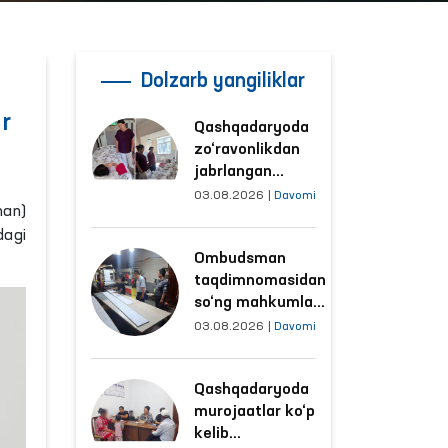
Dolzarb yangiliklar
r
Qashqadaryoda
zo‘ravonlikdan
jabrlangan
ayolning holati
03.08.2026
|
Davomi
man)
Ombudsman
dagi
tomonidan
Ombudsman
o‘rganildi
taqdimnomasidan
so‘ng mahkumlar
mehnat
03.08.2026
|
Davomi
qilayotgan
obyektlardagi
Qashqadaryoda
sharoitlar
murojaatlar ko‘p
yaxshilandi
kelib