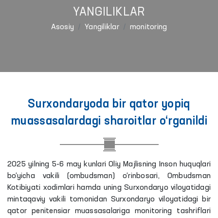
YANGILIKLAR
Asosiy
Yangiliklar
monitoring
Surxondaryoda bir qator yopiq
muassasalardagi sharoitlar o‘rganildi
2025 yilning 5-6 may kunlari Oliy Majlisning Inson huquqlari
bo‘yicha vakili (ombudsman) o‘rinbosari, Ombudsman
Kotibiyati xodimlari hamda uning Surxondaryo viloyatidagi
mintaqaviy vakili tomonidan Surxondaryo viloyatidagi bir
qator penitensiar muassasalariga monitoring tashriflari