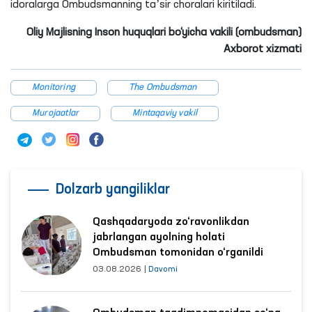
idoralarga Ombudsmanning taʼsir choralari kiritiladi.
Oliy Majlisning Inson huquqlari bo‘yicha vakili (ombudsman)
Axborot xizmati
Monitoring
The Ombudsman
Murojaatlar
Mintaqaviy vakil
Dolzarb yangiliklar
Qashqadaryoda zo‘ravonlikdan
jabrlangan ayolning holati
Ombudsman tomonidan o‘rganildi
03.08.2026
|
Davomi