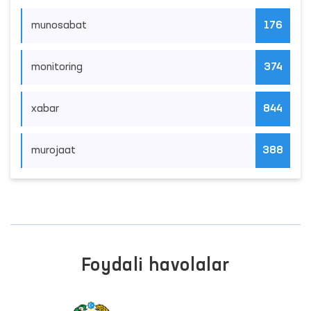
munosabat
176
monitoring
374
xabar
844
murojaat
388
Foydali havolalar