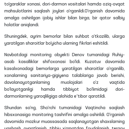
to‘garaklar xonasi, dori-darmon vositalari hamda oziq-ovqat
mahsulotlarini saqlash joylari o‘rganildi.O‘rganish davomida
amalga oshirilgan ijobiy ishlar bilan birga, bir qator salbiy
holatlar aniqlandi.
Shuningdek, ayrim bemorlar bilan suhbat o‘tkazilib, ularga
yaratilgan sharoitlar bo‘yicha ularning fikrlari eshitildi.
Navbatdagi monitoring obyekti Denov tumanidagi Ruhiy-
asab kasalliklar shifoxonasi bo‘ldi. Kuzatuv davomida
kasalxonadagi bemorlarga yaratilgan sharoitlar o‘rganilib,
xonalarning sanitariya-gigiyena talablariga javob berishi,
davolanayotganlarning muolajalari o‘z vaqtida
bo‘layotganligi
hamda tibbiyot bo‘limidagi dori-
darmonlarning yaroqliligiga alohida eʼtibor qaratildi.
Shundan so‘ng, Sho‘rchi tumanidagi Vaqtincha saqlash
hibsxonasiga monitoring tashrifini amalga oshirildi. O‘rganish
davomida mazkur muassasada saqlanayotgan shaxslarning
yashash, ovqatlanish, tibbiy xizmatdan foydalanish, tergov