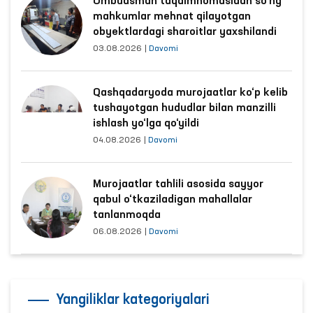
Ombudsman taqdimnomasidan so‘ng
mahkumlar mehnat qilayotgan
obyektlardagi sharoitlar yaxshilandi
03.08.2026
|
Davomi
Qashqadaryoda murojaatlar ko‘p kelib
tushayotgan hududlar bilan manzilli
ishlash yo‘lga qo‘yildi
04.08.2026
|
Davomi
Murojaatlar tahlili asosida sayyor
qabul o‘tkaziladigan mahallalar
tanlanmoqda
06.08.2026
|
Davomi
Yangiliklar kategoriyalari