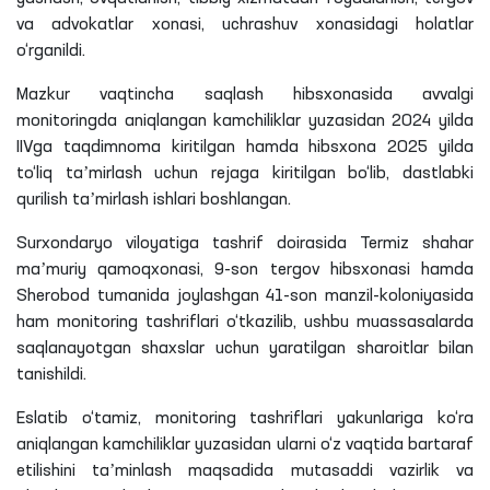
va advokatlar xonasi, uchrashuv xonasidagi holatlar
o‘rganildi.
Mazkur vaqtincha saqlash hibsxonasida avvalgi
monitoringda aniqlangan kamchiliklar yuzasidan 2024 yilda
IIVga taqdimnoma kiritilgan hamda hibsxona 2025 yilda
to‘liq taʼmirlash uchun rejaga kiritilgan bo‘lib, dastlabki
qurilish taʼmirlash ishlari boshlangan.
Surxondaryo viloyatiga tashrif doirasida Termiz shahar
maʼmuriy qamoqxonasi, 9-son tergov hibsxonasi hamda
Sherobod tumanida joylashgan 41-son manzil-koloniyasida
ham monitoring tashriflari o‘tkazilib, ushbu muassasalarda
saqlanayotgan shaxslar uchun yaratilgan sharoitlar bilan
tanishildi.
Eslatib o‘tamiz, monitoring tashriflari yakunlariga ko‘ra
aniqlangan kamchiliklar yuzasidan ularni o‘z vaqtida bartaraf
etilishini taʼminlash maqsadida mutasaddi vazirlik va