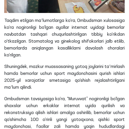
Taqdim etilgan maʼlumotlarga ko‘ra, Ombudsman xulosasiga
ko‘ra nogironligi bo‘lgan ayollar internat uyidagi bemorlar
navbatdan tashqari chuqurlashtirilgan tibbiy ko‘rikdan
o‘tkazilgan. Stomatolog va ginekolog shifokorlari jalb etilib,
bemorlarda aniqlangan kasalliklarni davolash choralari
ko‘rilgan.
Shuningdek, mazkur muassasaning yotoq joylarini taʼmirlash
hamda bemorlar uchun sport maydonchasini qurish ishlari
2025-yil xarajatlar smetasiga qo‘shish rejalashtirilgani
maʼlum qilindi.
Ombudsman tavsiyasiga ko‘ra, “Muruvvat” nogironligi bo‘lgan
shaxslar uchun erkaklar internat uyida qurilish va
rekonstruksiya qilish ishlari amalga oshirilib, bemorlar uchun
qo‘shimcha 100 o‘rinli yangi yotoqxona, qishki sport
maydonchasi, faollar zali hamda yaqin hududlardagi