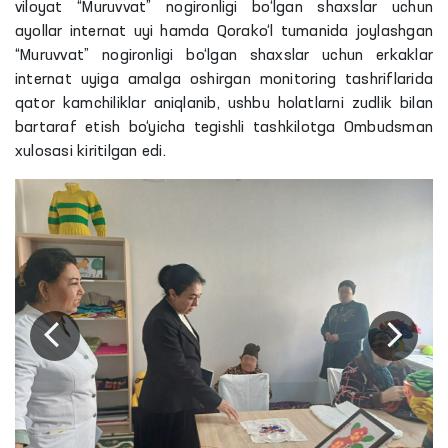
viloyat “Muruvvat” nogironligi bo‘lgan shaxslar uchun
ayollar internat uyi hamda Qorako‘l tumanida joylashgan
“Muruvvat” nogironligi bo‘lgan shaxslar uchun erkaklar
internat uyiga amalga oshirgan monitoring tashriflarida
qator kamchiliklar aniqlanib, ushbu holatlarni zudlik bilan
bartaraf etish bo‘yicha tegishli tashkilotga Ombudsman
xulosasi kiritilgan edi.