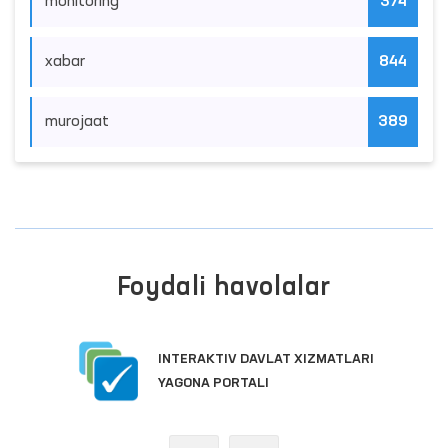
monitoring
374
xabar
844
murojaat
389
Foydali havolalar
INTERAKTIV DAVLAT XIZMATLARI
YAGONA PORTALI