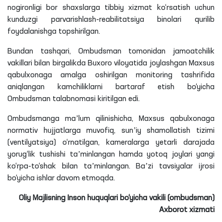
nogironligi bor shaxslarga tibbiy xizmat ko‘rsatish uchun
kunduzgi parvarishlash-reabilitatsiya binolari qurilib
foydalanishga topshirilgan.
Bundan tashqari, Ombudsman tomonidan jamoatchilik
vakillari bilan birgalikda Buxoro viloyatida joylashgan Maxsus
qabulxonaga amalga oshirilgan monitoring tashrifida
aniqlangan kamchiliklarni bartaraf etish bo‘yicha
Ombudsman talabnomasi kiritilgan edi.
Ombudsmanga maʼlum
qilinishicha
, Maxsus qabulxonaga
normativ hujjatlarga muvofiq, sunʼiy shamollatish tizimi
(ventilyatsiya) o‘rnatilgan, kameralarga yetarli darajada
yorug‘lik tushishi taʼminlangan hamda yotoq joylari yangi
ko‘rpa-to‘shak bilan taʼminlangan. Baʼzi tavsiyalar ijrosi
bo‘yicha ishlar davom etmoqda.
Oliy Majlisning Inson huquqlari bo‘yicha vakili (ombudsman)
Axborot xizmati