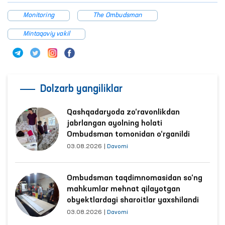
Monitoring
The Ombudsman
Mintaqaviy vakil
Dolzarb yangiliklar
Qashqadaryoda zo‘ravonlikdan
jabrlangan ayolning holati
Ombudsman tomonidan o‘rganildi
03.08.2026
|
Davomi
Ombudsman taqdimnomasidan so‘ng
mahkumlar mehnat qilayotgan
obyektlardagi sharoitlar yaxshilandi
03.08.2026
|
Davomi