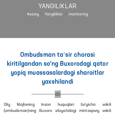
YANGILIKLAR
Asosiy
Yangiliklar
monitoring
Ombudsman taʼsir chorasi
kiritilgandan so‘ng Buxorodagi qator
yopiq muassasalardagi sharoitlar
yaxshilandi
Oliy Majlisning Inson huquqlari bo‘yicha vakili
(ombudsman)ning Buxoro viloyatidagi mintaqaviy vakili