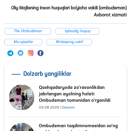
Oliy Majlisning Inson huquqlari bo‘yicha vakili (ombudsman)
Axborot xizmati
The Ombudsman
Iqtisodiy huquq
Murojaatlar
Mintaqaviy vakil
Dolzarb yangiliklar
Qashqadaryoda zo‘ravonlikdan
jabrlangan ayolning holati
Ombudsman tomonidan o‘rganildi
03.08.2026
|
Davomi
Ombudsman taqdimnomasidan so‘ng