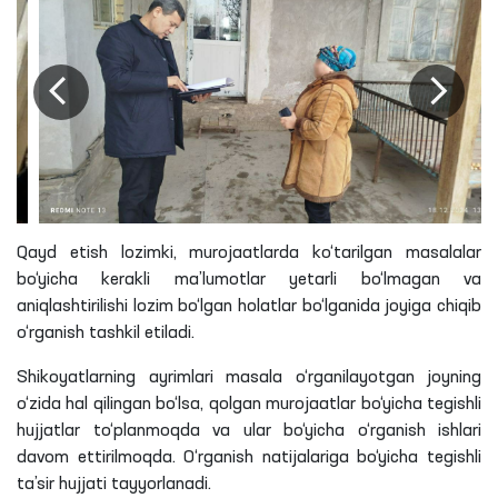
Qayd etish lozimki, murojaatlarda ko‘tarilgan masalalar
bo‘yicha kerakli ma’lumotlar yetarli bo‘lmagan va
aniqlashtirilishi lozim bo‘lgan holatlar bo‘lganida joyiga chiqib
o‘rganish tashkil etiladi.
Shikoyatlarning ayrimlari masala o‘rganilayotgan joyning
o‘zida hal qilingan bo‘lsa, qolgan murojaatlar bo‘yicha tegishli
hujjatlar to‘planmoqda va ular bo‘yicha o‘rganish ishlari
davom ettirilmoqda. O‘rganish natijalariga bo‘yicha tegishli
ta’sir hujjati tayyorlanadi.