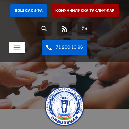
БОШ САҲИФА
ҚОНУНЧИЛИККА ТАКЛИФЛАР
ЎЗ
71 200 10 96