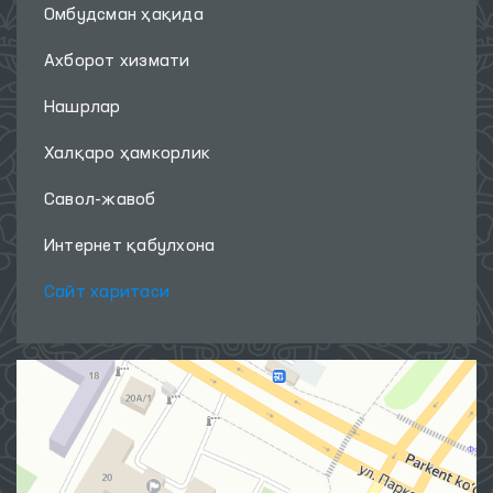
Омбудсман ҳақида
Ахборот хизмати
Нашрлар
Халқаро ҳамкорлик
Савол-жавоб
Интернет қабулхона
Сайт харитаси