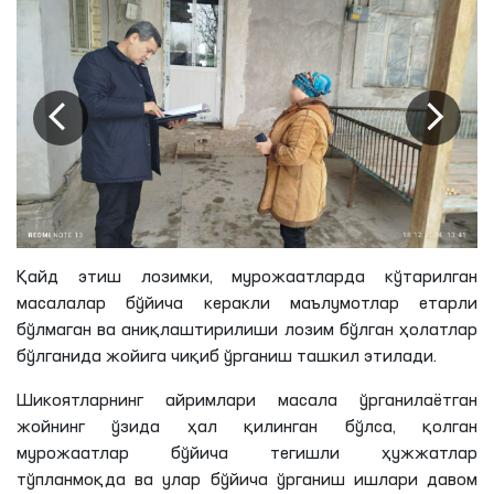
Қайд этиш лозимки, мурожаатларда кўтарилган
масалалар бўйича керакли маълумотлар етарли
бўлмаган ва аниқлаштирилиши лозим бўлган ҳолатлар
бўлганида жойига чиқиб ўрганиш ташкил этилади.
Шикоятларнинг айримлари масала ўрганилаётган
жойнинг ўзида ҳал қилинган бўлса, қолган
мурожаатлар бўйича тегишли ҳужжатлар
тўпланмоқда ва улар бўйича ўрганиш ишлари давом