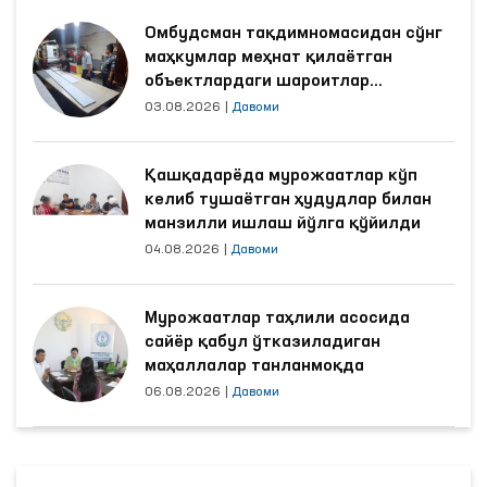
Омбудсман тақдимномасидан сўнг
маҳкумлар меҳнат қилаётган
объектлардаги шароитлар
яхшиланди
03.08.2026
|
Давоми
Қашқадарёда мурожаатлар кўп
келиб тушаётган ҳудудлар билан
манзилли ишлаш йўлга қўйилди
04.08.2026
|
Давоми
Мурожаатлар таҳлили асосида
сайёр қабул ўтказиладиган
маҳаллалар танланмоқда
06.08.2026
|
Давоми