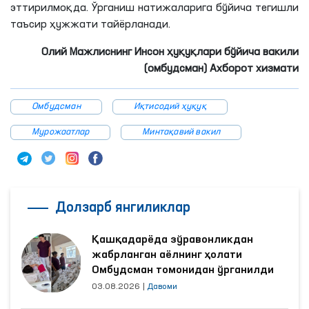
эттирилмоқда. Ўрганиш натижаларига бўйича тегишли
таъсир ҳужжати тайёрланади.
Олий Мажлиснинг Инсон ҳуқуқлари бўйича вакили
(омбудсман) Ахборот хизмати
Омбудсман
Иқтисодий ҳуқуқ
Мурожаатлар
Минтақавий вакил
Долзарб янгиликлар
Қашқадарёда зўравонликдан
жабрланган аёлнинг ҳолати
Омбудсман томонидан ўрганилди
03.08.2026
|
Давоми