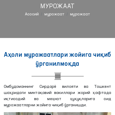
МУРОЖААТ
Aсосий
мурожаат
мурожаат
Аҳоли мурожаатлари жойига чиқиб
ўрганилмоқда
Омбудсманнинг Сирдарё вилояти ва Тошкент
шаҳридаги минтақавий вакиллари жорий ҳафтада
иқтисодий ва меҳнат ҳуқуқларига оид
мурожаатларни жойига чиқиб ўрганишди.