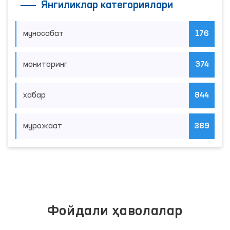
Янгиликлар категориялари
муносабат
176
мониторинг
374
хабар
844
мурожаат
389
Фойдали ҳаволалар