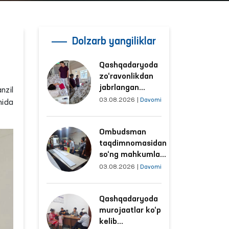
Dolzarb yangiliklar
Qashqadaryoda
zo‘ravonlikdan
jabrlangan
nzil
ayolning holati
03.08.2026
|
Davomi
hida
Ombudsman
tomonidan
Ombudsman
o‘rganildi
taqdimnomasidan
so‘ng mahkumlar
mehnat
03.08.2026
|
Davomi
qilayotgan
obyektlardagi
Qashqadaryoda
sharoitlar
murojaatlar ko‘p
yaxshilandi
kelib