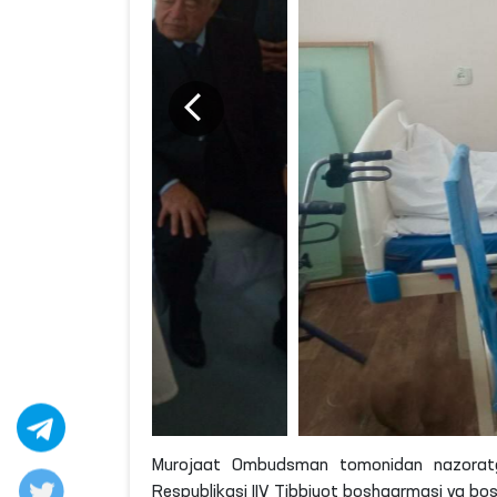
Murojaat Ombudsman tomonidan nazoratga o
Respublikasi IIV Tibbiyot boshqarmasi va bosh