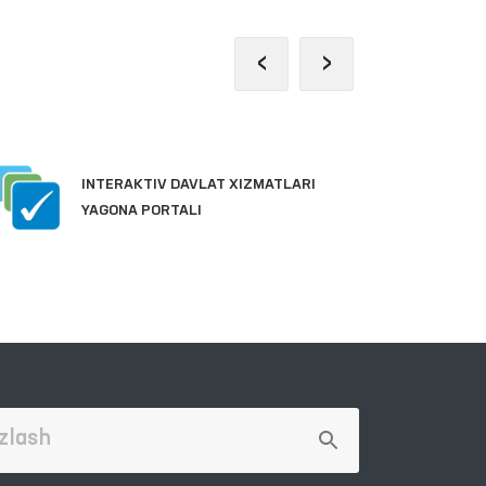
‹
›
J
INTERAKTIV DAVLAT XIZMATLARI
P
YAGONA PORTALI