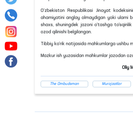
O‘zbekiston Respublikasi Jinoyat kodeksin
ahamiyatini anglay olmaydigan yoki ularni b
shaxs, shuningdek jazoni o‘tashga to‘sqinli
ozod qilinishi belgilangan.
Tibbiy ko‘rik natijasida mahkumlarga ushbu mo
Mazkur ish yuzasidan mahkumlar jazodan ozod q
Oliy 
The Ombudsman
Murojaatlar