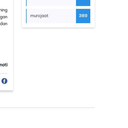
ning
murojaat
389
lgan
hdan
mati