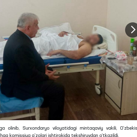
linib, Surxondaryo viloyatidagi mintaqaviy vakili, O‘zbeki
qa komissiya a’zolari ishtirokida tekshiruvdan o‘tkazildi.