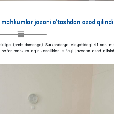
n mahkumlar jazoni o‘tashdan ozod qilindi
 vakiliga (ombudsmanga) Surxondaryo viloyatidagi 41-son ma
nafar mahkum og‘ir kasalliklari tufayli jazodan ozod qilinis