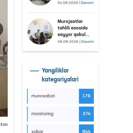
tushayotgan
04.08.2026
|
Davomi
hududlar bilan
manzilli ishlash
Murojaatlar
yo‘lga qo‘yildi
tahlili asosida
sayyor qabul
o‘tkaziladigan
06.08.2026
|
Davomi
mahallalar
tanlanmoqda
Yangiliklar
kategoriyalari
munosabat
176
monitoring
374
ston
xabar
844