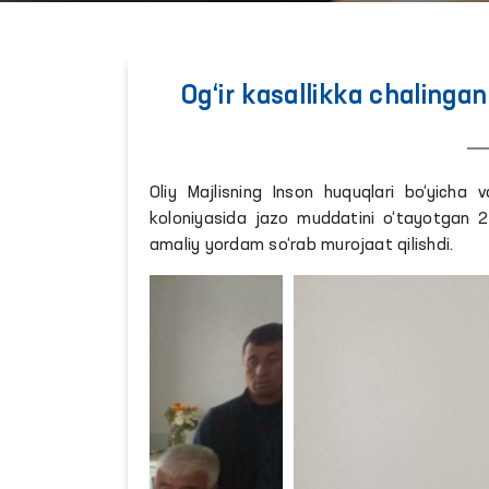
Og‘ir kasallikka chalinga
Oliy Majlisning Inson huquqlari bo‘yicha
koloniyasida jazo muddatini o‘tayotgan 2 
amaliy yordam so‘rab murojaat qilishdi.