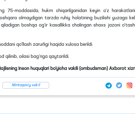
ing 75-moddasida, hukm chiqarilganidan keyin o‘z harakatlari
oshqara olmaydigan tarzda ruhiy holatining buzilishi yuzaga ke
k qiladigan boshqa og‘ir kasallikka chalingan shaxs jazoni o‘tas
ddani qo‘llash zarurligi haqida xulosa berildi.
ilinib, oilasi bag‘riga qaytarildi.
Majlisning Inson huquqlari bo‘yicha vakili (ombudsman) Axborot xiz
Mintaqaviy vakil