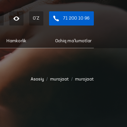
O'Z
71 200 10 96
Hamkorlik
Ochiq ma'lumotlar
Asosiy
murojaat
murojaat