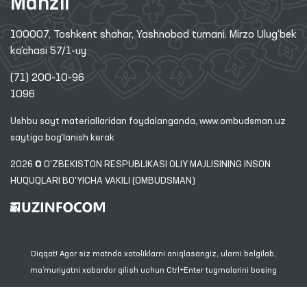
Manzil
100007, Toshkent shahar, Yashnobod tumani. Mirzo Ulug‘bek
ko‘chasi 57/1-uy
(71) 200-10-96
1096
Ushbu sayt materiallaridan foydalanganda,
www.ombudsman.uz
saytiga bog'lanish kerak
2026 © O'ZBEKISTON RESPUBLIKASI OLIY MAJLISINING INSON
HUQUQLARI BO'YICHA VAKILI (OMBUDSMAN)
Diqqat! Agar siz matnda xatoliklarni aniqlasangiz, ularni belgilab,
ma’muriyatni xabardor qilish uchun Ctrl+Enter tugmalarini bosing