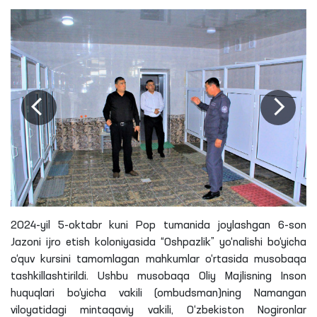
2024-yil 5-oktabr kuni Pop tumanida joylashgan 6-son
Jazoni ijro etish koloniyasida “Oshpazlik” yo‘nalishi bo‘yicha
o‘quv kursini tamomlagan mahkumlar o‘rtasida musobaqa
tashkillashtirildi. Ushbu musobaqa Oliy Majlisning Inson
huquqlari bo‘yicha vakili (ombudsman)
ning
Namangan
viloyatidagi mintaqaviy vakili, O‘zbekiston Nogironlar