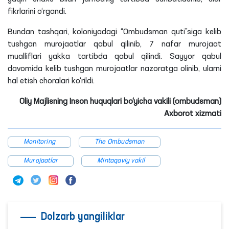
fikrlarini o‘rgandi.
Bundan tashqari, koloniyadagi “Ombudsman quti”siga kelib
tushgan murojaatlar qabul qilinib, 7 nafar murojaat
mualliflari yakka tartibda qabul qilindi. Sayyor qabul
davomida kelib tushgan murojaatlar nazoratga olinib, ularni
hal etish choralari ko‘rildi.
Oliy Majlisning Inson huquqlari bo‘yicha vakili (ombudsman)
Axborot xizmati
Monitoring
The Ombudsman
Murojaatlar
Mintaqaviy vakil
Dolzarb yangiliklar