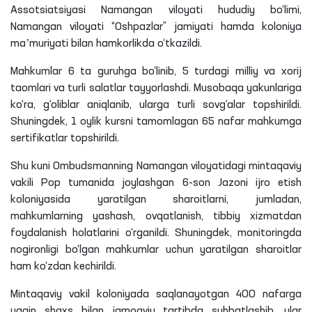
Assotsiatsiyasi
Namangan viloyati h
ududiy
bo‘limi,
Namangan viloyati “Oshpazlar” jamiyati hamda koloniya
maʼmuriyati bilan hamkorlikda o‘tkazildi.
Mahkumlar 6
ta
guruhga bo‘linib, 5 turdagi milliy va xorij
taomlari va turli salatlar tayyorlashdi. Musobaqa yakunlariga
ko‘ra, g‘oliblar aniqlanib, ularga turli sovg‘alar topshirildi.
Shuningdek, 1 oylik kursni tamomlagan 65 nafar mahkumga
sertifikatlar topshirildi.
Shu kuni Ombudsmanning Namangan viloyatidagi mintaqaviy
vakili Pop tumanida joylashgan 6-son Jazoni ijro etish
koloniyasida yaratilgan sharoitlarni, jumladan,
mahkumlarning yashash, ovqatlanish, tibbiy xizmatdan
foydalanish holatlarini o‘rganildi. Shuningdek, monitoringda
nogironligi bo‘lgan mahkumlar uchun yaratilgan sharoitlar
ham ko‘zdan kechirildi.
Mintaqaviy vakil koloniyada saqlanayotgan 400 nafarga
yaqin shaxs bilan jamoaviy tartibda suhbatlashib, ular