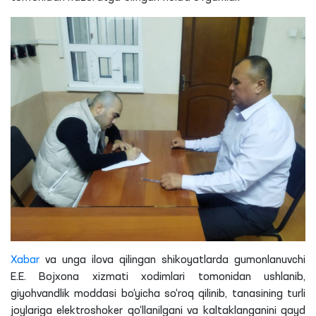
Xabar
va unga ilova qilingan shikoyatlarda
gumonlanuvchi
E.E. Bojxona xizmati xodimlari tomonidan ushlanib,
giyohvandlik moddasi bo‘yicha so‘roq qilinib, tanasining turli
joylariga elektroshoker qo‘llanilgani va kaltaklanganini qayd