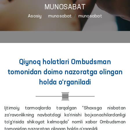
MUNOSABAT
Asosiy
munosabat
munosabat
Qiynoq holatlari Ombudsman
tomonidan doimo nazoratga olingan
holda o‘rganiladi
Ijtimoiy tarmoqlarda tarqalgan “Shaxsga nisbatan
zo‘ravonlikning navbatdagi ko‘rinishi bojxonachilardanligi
to‘g‘risida shikoyat kelmoqda” nomli xabar Ombudsman
tomonidan nazoratga olingan holda o‘rganildi.