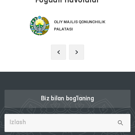
Foydali havolalar
OLIY MAJLIS QONUNCHILIK
PALATASI
‹
›
Biz bilan bog'laning