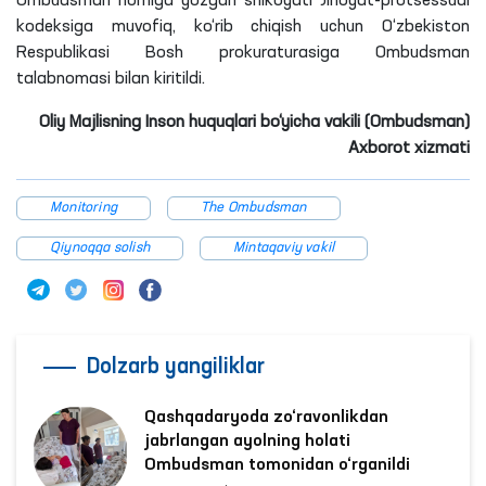
Ombudsman nomiga yozgan shikoyati Jinoyat-protsessual
kodeksiga muvofiq, ko‘rib chiqish uchun O‘zbekiston
Respublikasi Bosh prokuraturasiga Ombudsman
talabnomasi bilan kiritildi.
Oliy Majlisning Inson huquqlari bo‘yicha vakili (Ombudsman)
Axborot xizmati
Monitoring
The Ombudsman
Qiynoqqa solish
Mintaqaviy vakil
Dolzarb yangiliklar
Qashqadaryoda zo‘ravonlikdan
jabrlangan ayolning holati
Ombudsman tomonidan o‘rganildi