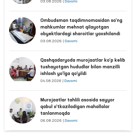
03.08.2026
|
Davomi
Ombudsman taqdimnomasidan so‘ng
mahkumlar mehnat qilayotgan
obyektlardagi sharoitlar yaxshilandi
03.08.2026
|
Davomi
Qashqadaryoda murojaatlar ko‘p kelib
tushayotgan hududlar bilan manzilli
ishlash yo‘lga qo‘yildi
04.08.2026
|
Davomi
Murojaatlar tahlili asosida sayyor
qabul o‘tkaziladigan mahallalar
tanlanmoqda
06.08.2026
|
Davomi