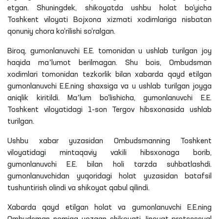
etgan. Shuningdek, shikoyatda ushbu holat bo‘yicha
Toshkent viloyati Bojxona xizmati xodimlariga nisbatan
qonuniy chora ko‘rilishi so‘ralgan.
Biroq,
gumonlanuvchi
E.E. tomonidan u ushlab turilgan joy
haqida maʼlumot berilmagan. Shu bois, Ombudsman
xodimlari tomonidan tezkorlik bilan xabarda qayd etilgan
gumonlanuvchi
E.E.
ning
shaxsiga va u ushlab turilgan joyga
aniqlik kiritildi. Maʼlum
bo‘lishicha
,
gumonlanuvchi
E.E.
Toshkent viloyatidagi 1-son Tergov hibsxonasida ushlab
turilgan.
Ushbu xabar yuzasidan Ombudsmanning Toshkent
viloyatidagi mintaqaviy vakili hibsxonaga borib,
gumonlanuvchi E.E. bilan holi tarzda suhbatlashdi.
gumonlanuvchidan
yuqoridagi holat yuzasidan batafsil
tushuntirish olindi va shikoyat qabul qilindi.
Xabarda qayd etilgan holat va gumonlanuvchi E.E.
ning