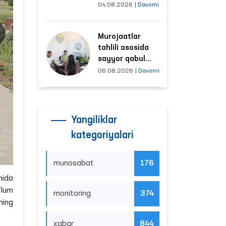
tushayotgan
04.08.2026
|
Davomi
hududlar bilan
manzilli ishlash
Murojaatlar
yo‘lga qo‘yildi
tahlili asosida
sayyor qabul
o‘tkaziladigan
06.08.2026
|
Davomi
mahallalar
tanlanmoqda
Yangiliklar
kategoriyalari
munosabat
176
nida
ʼlum
monitoring
374
ning
xabar
844