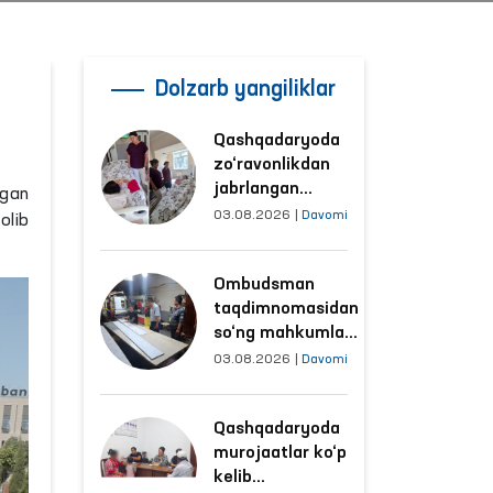
Dolzarb yangiliklar
Qashqadaryoda
zo‘ravonlikdan
jabrlangan
rgan
ayolning holati
03.08.2026
|
Davomi
olib
Ombudsman
tomonidan
Ombudsman
o‘rganildi
taqdimnomasidan
so‘ng mahkumlar
mehnat
03.08.2026
|
Davomi
qilayotgan
obyektlardagi
Qashqadaryoda
sharoitlar
murojaatlar ko‘p
yaxshilandi
kelib