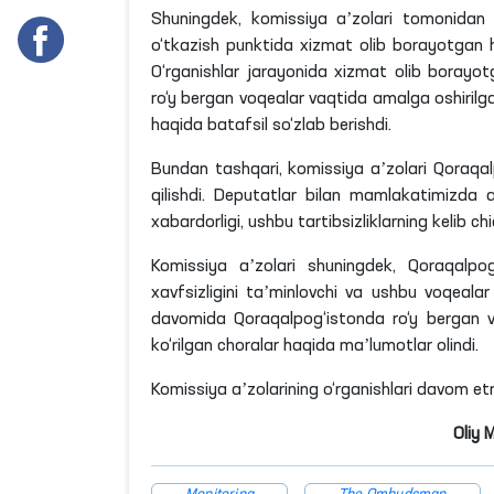
Shuningdek, komissiya aʼzolari tomonidan 
o‘tkazish punktida xizmat olib borayotga
O‘rganishlar jarayonida xizmat olib boray
ro‘y bergan voqealar vaqtida amalga oshirilgan
haqida batafsil so‘zlab berishdi.
Bundan tashqari, komissiya aʼzolari Qoraqalp
qilishdi. Deputatlar bilan mamlakatimizda a
xabardorligi, ushbu tartibsizliklarning kelib chi
Komissiya aʼzolari shuningdek, Qoraqalpog
xavfsizligini taʼminlovchi va ushbu voqeala
davomida Qoraqalpog‘istonda ro‘y bergan v
ko‘rilgan choralar haqida maʼlumotlar olindi.
Komissiya aʼzolarining o‘rganishlari davom e
Oliy 