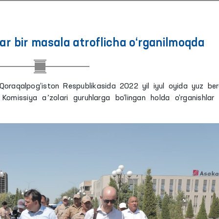
r bir masala atroflicha o‘rganilmoqda
Qoraqalpog‘iston Respublikasida 2022 yil iyul oyida yuz be
 Komissiya aʼzolari guruhlarga bo‘lingan holda o‘rganishlar 