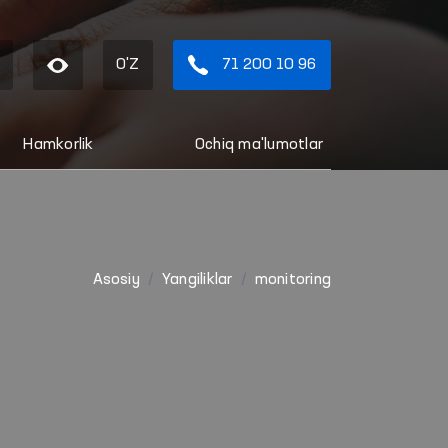
O'Z
71 200 10 96
Hamkorlik
Ochiq ma'lumotlar
Asosiy
Yangiliklar
monitoring