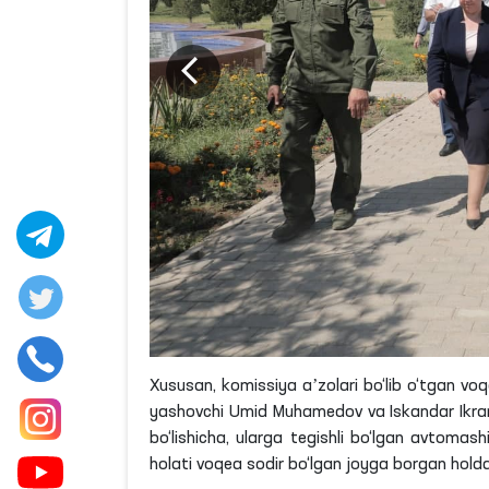
Xususan, komissiya aʼzolari bo‘lib o‘tgan vo
yashovchi Umid
Muhamedov
va Iskandar
Ikr
bo‘lishicha
, ularga tegishli bo‘lgan avtomas
holati voqea sodir bo‘lgan joyga borgan holda 