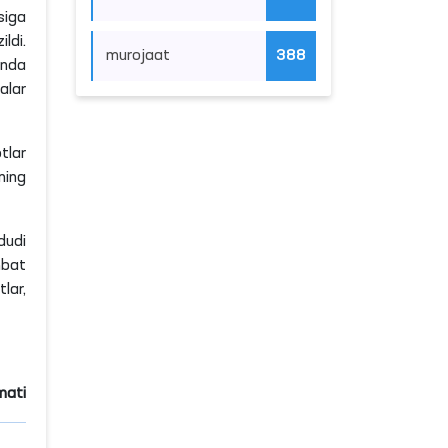
siga
ldi.
murojaat
388
onda
alar
tlar
ning
dudi
hbat
lar,
mati