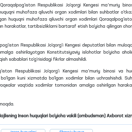
Qoraqalpog‘iston Respublikasi Jo‘qorgi Kengesi maʼmuriy bino
n huquqni muhofaza
qiluvchi
organ xodimlari bilan suhbatlar o‘tkazi
otgan huquqni muhofaza
qiluvchi
organ xodimlari Qoraqalpog‘ist
 harakatlar, tartibsizliklarni bartaraf etish bo‘yicha qilingan chor
og‘iston Respublikasi Jo‘qorg‘i Kengesi deputatlari bilan muloqo
malga oshirilayotgan Konstitutsiyaviy islohotlar bo‘yicha aholi
qish sabablari to‘g‘risidagi fikrlar almashildi.
‘iston Respublikasi Jo‘qorg‘i Kengesi maʼmuriy binosi va hu
r bo‘lgan kuni xizmatda bo‘lgan xodimlar bilan uchrashishdi. Su
oqealar vaqtida xodimlar tomonidan amalga oshirilgan harakat
tmoqda.
Majlisning Inson huquqlari bo‘yicha vakili (ombudsman) Axborot xiz