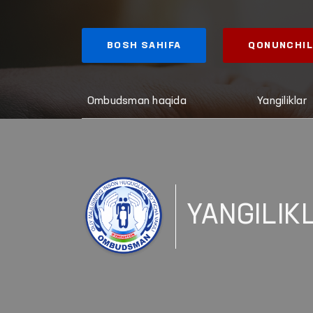
BOSH SAHIFA
QONUNCHIL
Ombudsman haqida
Yangiliklar
YANGILIK