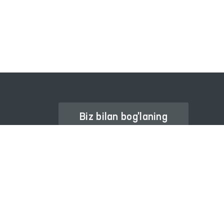
PALATASI
Biz bilan bog'laning
Ombudsman haqida
Axborot xizmati
Nashrlar