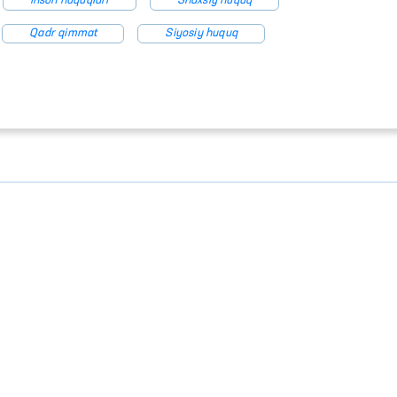
inson huquqlari
Shaxsiy huquq
Qadr qimmat
Siyosiy huquq
INTERAKTIV DAVLAT XIZMATLARI