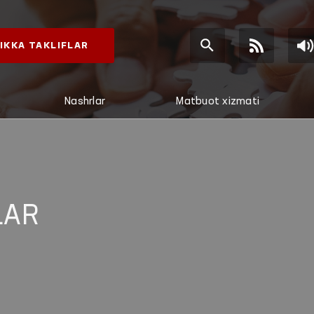
IKKA TAKLIFLAR
Nashrlar
Matbuot xizmati
LAR