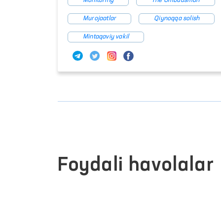
Monitoring
The Ombudsman
Murojaatlar
Qiynoqqa solish
Mintaqaviy vakil
Foydali havolalar
OLIY MAJLIS QONUNCHILIK