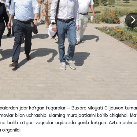
qealardan jabr ko‘rgan fuqarolar — Buxoro viloyati G‘ijduvon tuma
amovlar
bilan uchrashib, ularning murojaatlarini ko‘rib chiqishdi. Ma
hina bo‘lib o‘tgan voqealar oqibatida yonib ketgan. Avtomashina
o‘rganildi.