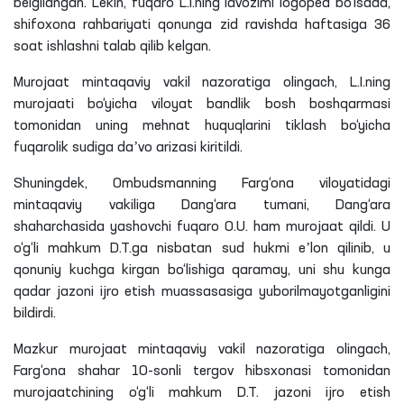
belgilangan. Lekin, fuqaro
L
.I.
ning
lavozimi logoped bo‘lsada,
shifoxona rahbariyati qonunga zid ravishda haftasiga 36
soat ishlashni talab qilib kelgan.
Murojaat mintaqaviy vakil nazoratiga
olingach
,
L
.I.
ning
murojaati bo‘yicha viloyat bandlik bosh boshqarmasi
tomonidan uning mehnat huquqlarini tiklash bo‘yicha
fuqarolik sudiga daʼvo arizasi kiritildi.
Shuningdek, Ombudsmanning Farg‘ona viloyatidagi
mintaqaviy vakiliga
Dang‘ara
tumani,
Dang‘ara
shaharchasida yashovchi fuqaro
O
.U. ham murojaat qildi. U
o‘g‘li mahkum
D
.
T
.
ga
nisbatan sud hukmi eʼlon qilinib, u
qonuniy kuchga kirgan bo‘lishiga qaramay, uni shu kunga
qadar jazoni ijro etish muassasasiga
yuborilmayotganligini
bildirdi.
Mazkur murojaat mintaqaviy vakil nazoratiga
olingach
,
Farg‘ona shahar 10-sonli tergov hibsxonasi tomonidan
murojaatchining o‘g‘li mahkum
D
.
T
. jazoni ijro etish