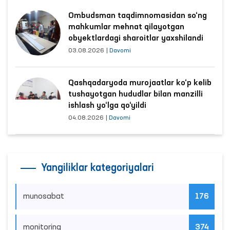
Ombudsman taqdimnomasidan so‘ng
mahkumlar mehnat qilayotgan
obyektlardagi sharoitlar yaxshilandi
03.08.2026
|
Davomi
Qashqadaryoda murojaatlar ko‘p kelib
tushayotgan hududlar bilan manzilli
ishlash yo‘lga qo‘yildi
04.08.2026
|
Davomi
Yangiliklar kategoriyalari
munosabat
176
monitoring
374