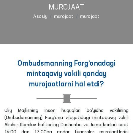
MUROJAAT
Asosiy
murojaat
murojaat
Ombudsmanning Farg‘onadagi
mintaqaviy vakili qanday
murojaatlarni hal etdi?
Oliy Majlisning Inson huquqlari bo‘yicha vakilining
(Ombudsmanning) Farg‘ona viloyatidagi mintaqaviy vakili
Alisher Kamilov haftaning Dushanba va Juma kunlari soat
14:00 dan 17:00ga qadar fuqarolar murojaatlarini