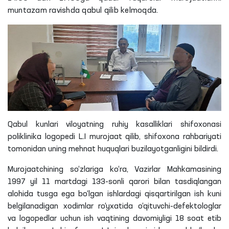
muntazam ravishda qabul qilib kelmoqda.
Qabul kunlari viloyatning ruhiy kasalliklari shifoxonasi
poliklinika logopedi
L
.I murojaat qilib, shifoxona rahbariyati
tomonidan uning mehnat huquqlari
buzilayotganligini
bildirdi.
Murojaatchining so‘zlariga ko‘ra, Vazirlar Mahkamasining
1997 yil 11 martdagi 133-sonli qarori bilan tasdiqlangan
alohida tusga ega bo‘lgan ishlardagi qisqartirilgan ish kuni
belgilanadigan xodimlar ro‘yxatida o‘qituvchi-defektologlar
va logopedlar uchun ish vaqtining
davomiyligi
18 soat etib