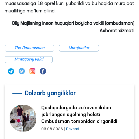
muassasasiga 18 aprel kuni yuborildi va bu haqida murojaat
muallifiga maʼlum qilindi.
Oliy Majlisning Inson huquqlari bo‘yicha vakili (ombudsman)
Axborot xizmati
The Ombudsman
Murojaatlar
Mintaqaviy vakil
Dolzarb yangiliklar
Qashqadaryoda zo‘ravonlikdan
jabrlangan ayolning holati
Ombudsman tomonidan o‘rganildi
03.08.2026
|
Davomi