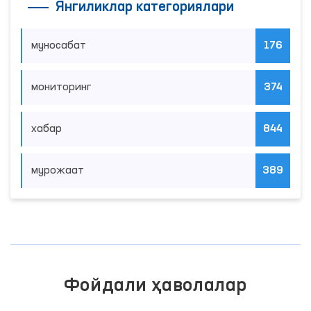
Янгиликлар категориялари
муносабат
176
мониторинг
374
хабар
844
мурожаат
389
Фойдали ҳаволалар