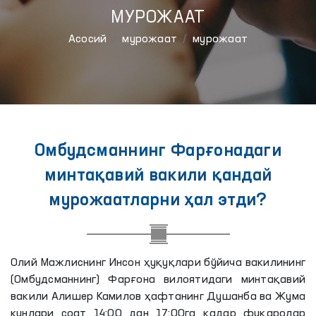
МУРОЖААТ
Aсосий
мурожаат
мурожаат
Омбудсманнинг Фарғонадаги
минтақавий вакили қандай
мурожаатларни ҳал этди?
Олий Мажлиснинг Инсон ҳуқуқлари бўйича вакилининг
(Омбудсманнинг) Фарғона вилоятидаги минтақавий
вакили Алишер Камилов ҳафтанинг Душанба ва Жума
кунлари соат 14:00 дан 17:00га қадар фуқаролар