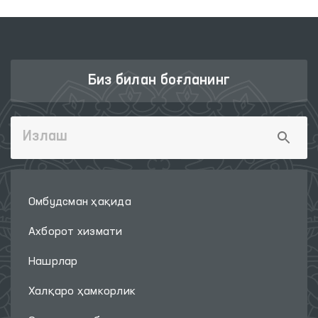
Биз билан боғланинг
Омбудсман ҳақида
Ахборот хизмати
Нашрлар
Халқаро ҳамкорлик