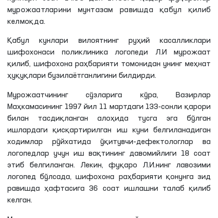
мурожаатларини мунтазам равишда қабул қилиб
келмоқда.
Қабул кунлари вилоятнинг руҳий касалликлари
шифохонаси поликлиника логопеди
Л
.И мурожаат
қилиб, шифохона раҳбарияти томонидан унинг меҳнат
ҳуқуқлари
бузилаётганлигини
билдирди.
Мурожаатчининг сўзларига кўра, Вазирлар
Маҳкамасининг 1997 йил 11 мартдаги 133-сонли қарори
билан тасдиқланган алоҳида тусга эга бўлган
ишлардаги қисқартирилган иш куни белгиланадиган
ходимлар рўйхатида ўқитувчи-дефектологлар ва
логопедлар учун иш вақтининг
давомийлиги
18 соат
этиб белгиланган. Лекин, фуқаро
Л
.И.
нинг
лавозими
логопед бўлсада, шифохона раҳбарияти қонунга зид
равишда ҳафтасига 36 соат ишлашни талаб қилиб
келган.