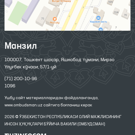
Манзил
100007, Тошкент шаҳар, Яшнобод тумани, Мирзо
Улуғбек кўчаси, 57/1-уй
(71) 200-10-96
1096
Ушбу сайт материалларидан фойдаланганда,
www.ombudsman.uz
сайтига боғланиш керак
2026 © ЎЗБЕКИСТОН РЕСПУБЛИКАСИ ОЛИЙ МАЖЛИСИНИНГ
ИНСОН ҲУҚУҚЛАРИ БЎЙИЧА ВАКИЛИ (ОМБУДСМАН)