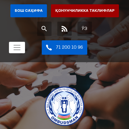
БОШ САҲИФА
ҚОНУНЧИЛИККА ТАКЛИФЛАР
ЎЗ
71 200 10 96