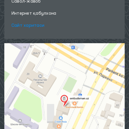
Савол-жавоб
Интернет қабулхона
Сайт харитаси