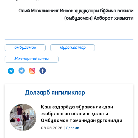
Олий Мажлиснинг Инсон ҳуқуқлари бўйича вакили
(омбудсман) Ахборот хизмати
Омбудсман
Мурожаатлар
Минтақавий вакил
Долзарб янгиликлар
Қашқадарёда зўравонликдан
жабрланган аёлнинг ҳолати
Омбудсман томонидан ўрганилди
03.08.2026
|
Давоми