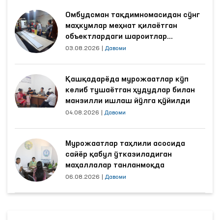
Омбудсман тақдимномасидан сўнг
маҳкумлар меҳнат қилаётган
объектлардаги шароитлар
яхшиланди
03.08.2026
|
Давоми
Қашқадарёда мурожаатлар кўп
келиб тушаётган ҳудудлар билан
манзилли ишлаш йўлга қўйилди
04.08.2026
|
Давоми
Мурожаатлар таҳлили асосида
сайёр қабул ўтказиладиган
маҳаллалар танланмоқда
06.08.2026
|
Давоми