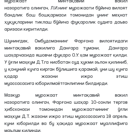
Мурожаат минтақавий вакил
назоратига
олингач
,
Л
.И.
нинг
мурожаати бўйича вилоят
бандлик бош бошқармаси томонидан унинг меҳнат
ҳуқуқларини тиклаш бўйича фуқаролик судига даъво
аризаси киритилди.
Шунингдек, Омбудсманнинг Фарғона вилоятидаги
минтақавий вакилига
Данғара
тумани,
Данғара
шаҳарчасида яшовчи фуқаро
О
.У. ҳам мурожаат қилди.
У ўғли маҳкум
Д
.
Т
.
га
нисбатан суд ҳукми эълон қилиниб,
у қонуний кучга кирган бўлишига қарамай, уни шу кунга
қадар жазони ижро этиш
муассасасига
юборилмаётганлигини
билдирди.
Мазкур мурожаат минтақавий вакил
назоратига
олингач
, Фарғона шаҳар 10-сонли тергов
ҳибсхонаси томонидан мурожаатчининг ўғли
маҳкум
Д
.
Т
. жазони ижро этиш муассасасига 18 апрель
куни юборилди ва бу ҳақида мурожаат муаллифига
маълум қилинди.