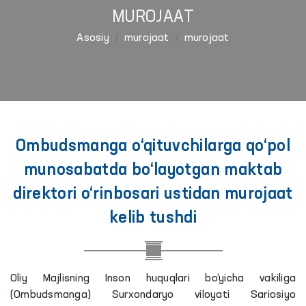
MUROJAAT
Asosiy
murojaat
murojaat
Ombudsmanga o‘qituvchilarga qo‘pol
munosabatda bo‘layotgan maktab
direktori o‘rinbosari ustidan murojaat
kelib tushdi
Oliy Majlisning Inson huquqlari bo‘yicha vakiliga
(Ombudsmanga) Surxondaryo viloyati Sariosiyo