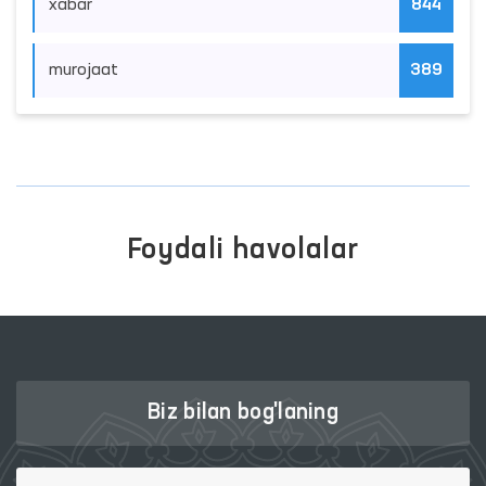
xabar
844
murojaat
389
Foydali havolalar
Biz bilan bog'laning