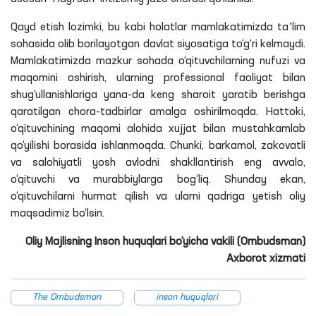
Qayd etish
lozimki
, bu kabi holatlar mamlakatimizda taʼlim
sohasida olib borilayotgan davlat siyosatiga to‘g‘ri kelmaydi.
Mamlakatimizda mazkur sohada o‘qituvchilarning nufuzi va
maqomini oshirish, ularning professional faoliyat bilan
shug‘ullanishlariga yana-da keng sharoit yaratib berishga
qaratilgan chora-tadbirlar amalga oshirilmoqda. Hattoki,
o‘qituvchining maqomi alohida
xujjat
bilan mustahkamlab
qo‘yilishi borasida ishlanmoqda. Chunki, barkamol, zakovatli
va salohiyatli yosh avlodni shakllantirish eng avvalo,
o‘qituvchi va murabbiylarga bog‘liq. Shunday ekan,
o‘qituvchilarni hurmat qilish va ularni qadriga yetish oliy
maqsadimiz
bo‘lsin
.
Oliy Majlisning Inson huquqlari bo‘yicha vakili (Ombudsman)
Axborot xizmati
The Ombudsman
inson huquqlari