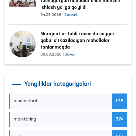
tushayotgan hududlar bilan manzilli
ishlash yo‘lga qo‘yildi
04.08.2026
|
Davomi
Murojaatlar tahlili asosida sayyor
qabul o‘tkaziladigan mahallalar
tanlanmoqda
06.08.2026
|
Davomi
Yangiliklar kategoriyalari
munosabat
176
monitoring
374