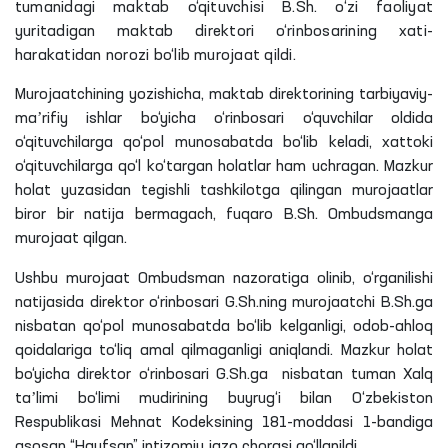
tumanidagi maktab o‘qituvchisi B.Sh. o‘zi faoliyat
yuritadigan maktab direktori o‘rinbosarining xati-
harakatidan norozi bo‘lib murojaat qildi.
Murojaatchining
yozishicha
, maktab direktorining tarbiyaviy-
maʼrifiy ishlar bo‘yicha o‘rinbosari o‘quvchilar oldida
o‘qituvchilarga qo‘pol munosabatda bo‘lib keladi,
xattoki
o‘qituvchilarga qo‘l ko‘targan holatlar ham uchragan. Mazkur
holat yuzasidan tegishli tashkilotga qilingan murojaatlar
biror bir natija
bermagach
, fuqaro
B
.
Sh
. Ombudsmanga
murojaat qilgan.
Ushbu murojaat Ombudsman nazoratiga olinib, o‘rganilishi
natijasida direktor o‘rinbosari
G
.
Sh
.
ning
murojaatchi
B
.
Sh
.
ga
nisbatan qo‘pol munosabatda bo‘lib kelganligi, odob-
ahloq
qoidalariga to‘liq amal qilmaganligi aniqlandi. Mazkur holat
bo‘yicha direktor o‘rinbosari
G
.
Sh
.
ga
nisbatan tuman Xalq
taʼlimi bo‘limi mudirining buyrug‘i bilan O‘zbekiston
Respublikasi Mehnat Kodeksining 181-moddasi 1-bandiga
asosan “Hayfsan” intizomiy jazo chorasi qo‘llanildi.