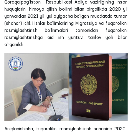
Qoraqalpog‘iston Respublikasi Adliya vazirligining Inson
huquqlarini himoya qilish bo‘limi bilan birgalikda 2020 yil
yanvardan 2021 yil iyul oyigacha bo‘lgan muddatda tuman
(shahar) Ichki ishlar bo‘limlarining Migratsiya va fuqarolikni
rasmiylashtirish bo‘linmalari tomonidan fuqarolikni
rasmiylashtirishga oid ish yurituvi tanlov yo‘li bilan
o‘rganildi.
Aniqlanishicha, fuqarolikni rasmiylashtirish sohasida 2020–