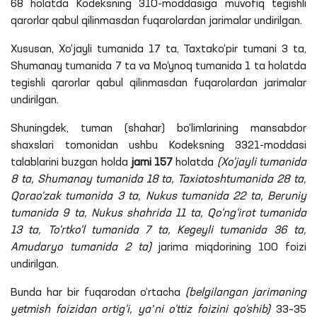
68 holatda Kodeksning 310-moddasiga muvofiq tegishli
qarorlar qabul qilinmasdan fuqarolardan jarimalar undirilgan.
Xususan, Xo‘jayli tumanida 17 ta, Taxtako‘pir tumani 3 ta,
Shumanay tumanida 7 ta va Mo‘ynoq tumanida 1 ta holatda
tegishli qarorlar qabul qilinmasdan fuqarolardan jarimalar
undirilgan.
Shuningdek, tuman (shahar) bo‘limlarining mansabdor
shaxslari tomonidan ushbu Kodeksning 3321-moddasi
talablarini buzgan holda
jami 157
holatda
(Xo‘jayli tumanida
8 ta, Shumanay tumanida 18 ta, Taxiatoshtumanida 28 ta,
Qorao‘zak tumanida 3 ta, Nukus tumanida 22 ta, Beruniy
tumanida 9 ta, Nukus shahrida 11 ta, Qo‘ng‘irot tumanida
13 ta, To‘rtko‘l tumanida 7 ta, Kegeyli tumanida 36 ta,
Amudaryo tumanida 2 ta)
jarima miqdorining 100 foizi
undirilgan.
Bunda har bir fuqarodan o‘rtacha
(belgilangan jarimaning
yetmish foizidan ortig‘i, yaʼni o‘ttiz foizini qo‘shib)
33–35