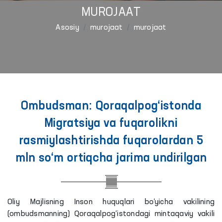
MUROJAAT
Asosiy
murojaat
murojaat
Ombudsman: Qoraqalpog‘istonda
Migratsiya va fuqarolikni
rasmiylashtirishda fuqarolardan 5
mln so‘m ortiqcha jarima undirilgan
Oliy Majlisning Inson huquqlari bo‘yicha vakilining
(ombudsmanning) Qoraqalpog‘istondagi mintaqaviy vakili