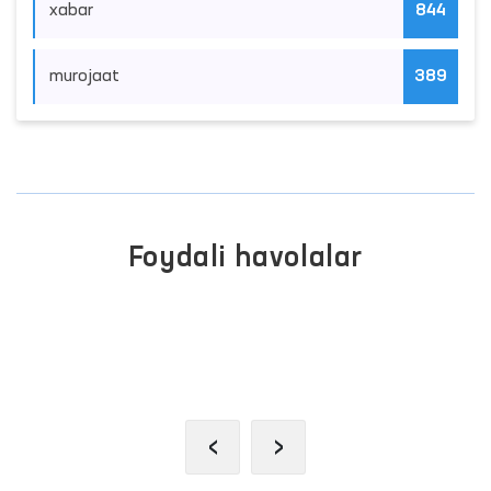
xabar
844
murojaat
389
Foydali havolalar
INTERAKTIV DAVLAT XIZMATLARI
YAGONA PORTALI
‹
›