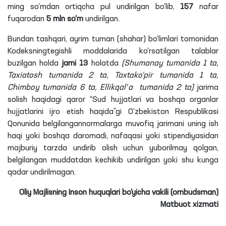
ming so‘mdan ortiqcha pul undirilgan bo‘lib,
157
nafar
fuqarodan
5 mln so‘m
undirilgan.
Bundan tashqari, ayrim tuman (shahar) bo‘limlari tomonidan
Kodeksningtegishli moddalarida ko‘rsatilgan talablar
buzilgan holda
jami 13
holatda
(Shumanay tumanida 1 ta,
Taxiatosh tumanida 2 ta, Taxtako‘pir tumanida 1 ta,
Chimboy tumanida 6 ta, Ellikqalʼa tumanida 2 ta)
jarima
solish haqidagi qaror “Sud hujjatlari va boshqa organlar
hujjatlarini ijro etish haqida”gi O‘zbekiston Respublikasi
Qonunida belgilangannormalarga muvofiq jarimani uning ish
haqi yoki boshqa daromadi, nafaqasi yoki stipendiyasidan
majburiy tarzda undirib olish uchun yuborilmay qolgan,
belgilangan muddatdan kechikib undirilgan yoki shu kunga
qadar undirilmagan.
Oliy Majlisning Inson huquqlari bo‘yicha vakili (ombudsman)
Matbuot xizmati