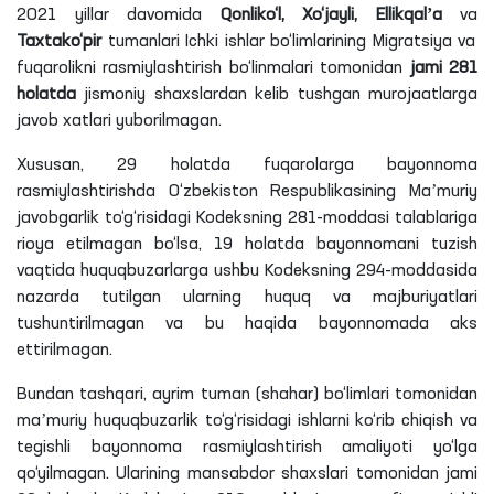
2021 yillar davomida
Qonliko‘l, Xo‘jayli, Ellikqalʼa
va
Taxtako‘pir
tumanlari Ichki ishlar bo‘limlarining Migratsiya va
fuqarolikni rasmiylashtirish bo‘linmalari tomonidan
jami 281
holatda
jismoniy shaxslardan kelib tushgan murojaatlarga
javob xatlari yuborilmagan.
Xususan, 29 holatda fuqarolarga bayonnoma
rasmiylashtirishda O‘zbekiston Respublikasining Maʼmuriy
javobgarlik to‘g‘risidagi Kodeksning 281-moddasi talablariga
rioya etilmagan bo‘lsa, 19 holatda bayonnomani tuzish
vaqtida huquqbuzarlarga ushbu Kodeksning 294-moddasida
nazarda tutilgan ularning huquq va majburiyatlari
tushuntirilmagan va bu haqida bayonnomada aks
ettirilmagan.
Bundan tashqari, ayrim tuman (shahar) bo‘limlari tomonidan
maʼmuriy huquqbuzarlik to‘g‘risidagi ishlarni ko‘rib chiqish va
tegishli bayonnoma rasmiylashtirish amaliyoti yo‘lga
qo‘yilmagan. Ularining mansabdor shaxslari tomonidan jami