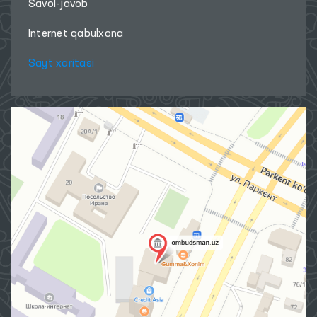
Savol-javob
Internet qabulxona
Sayt xaritasi