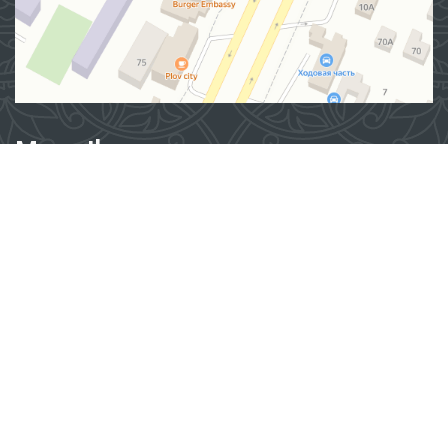
Manzil
100007, Toshkent shahar, Yashnobod tumani. Mirzo Ulug‘bek
ko‘chasi 57/1-uy
(71) 200-10-96
1096
Ushbu sayt materiallaridan foydalanganda,
www.ombudsman.uz
saytiga bog'lanish kerak
2026 © O'ZBEKISTON RESPUBLIKASI OLIY MAJLISINING INSON
HUQUQLARI BO'YICHA VAKILI (OMBUDSMAN)