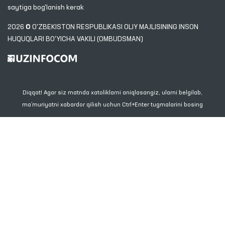
saytiga bog'lanish kerak
2026 © O'ZBEKISTON RESPUBLIKASI OLIY MAJLISINING INSON
HUQUQLARI BO'YICHA VAKILI (OMBUDSMAN)
Diqqat! Agar siz matnda xatoliklarni aniqlasangiz, ularni belgilab,
ma’muriyatni xabardor qilish uchun Ctrl+Enter tugmalarini bosing