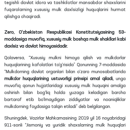
tegishli davlat idora va tashkilotlar mansabdor shaxslarini
fuqarolarning xususiy mulk daxlsizligi huquqlarini hurmat
qilishga chaqiradi.
Zero, O‘zbekiston Respublikasi Konstitutsiyasining 53-
moddasiga muvofiq, xususiy mulk boshqa mulk shakllari kabi
daхlsiz va davlat himoyasidadir.
Qolaversa, “Xususiy mulkni himoya qilish va mulkdorlar
huquqlarining kafolatlari to‘g‘risida” Qonunning 7-moddasida
“Mulkdorning davlat organlari bilan o‘zaro munosabatlarida
mulkdor huquqlarining ustuvorligi prinsipi amal qiladi,
unga
muvofiq qonun hujjatlaridagi xususiy mulk huquqini amalga
oshirish bilan bog‘liq holda yuzaga keladigan barcha
bartaraf etib bo‘lmaydigan ziddiyatlar va noaniqliklar
mulkdorning foydasiga talqin etiladi” deb belgilangan.
Shuningdek, Vazirlar Mahkamasining 2019 yil 16 noyabridagi
911-sonli “Jismoniy va yuridik shaxslarning mulk huquqlari