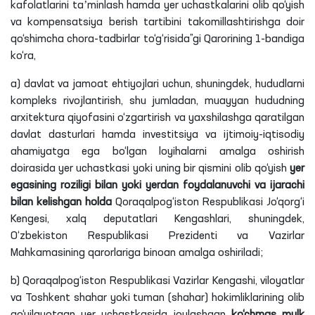
kafolatlarini taʼminlash hamda yer uchastkalarini olib qo‘yish
va kompensatsiya berish tartibini takomillashtirishga doir
qo‘shimcha chora-tadbirlar to‘g‘risida”gi Qarorining 1-bandiga
ko‘ra,
a) davlat va jamoat ehtiyojlari uchun, shuningdek, hududlarni
kompleks rivojlantirish, shu jumladan, muayyan hududning
arxitektura qiyofasini o‘zgartirish va yaxshilashga qaratilgan
davlat dasturlari hamda investitsiya va ijtimoiy-iqtisodiy
ahamiyatga ega bo‘lgan loyihalarni amalga oshirish
doirasida yer uchastkasi yoki uning bir qismini olib qo‘yish
yer
egasining roziligi bilan yoki yerdan foydalanuvchi va ijarachi
bilan kelishgan holda
Qoraqalpog‘iston Respublikasi Jo‘qorg‘i
Kengesi, xalq deputatlari Kengashlari, shuningdek,
O‘zbekiston Respublikasi Prezidenti va Vazirlar
Mahkamasining qarorlariga binoan amalga oshiriladi;
b) Qoraqalpog‘iston Respublikasi Vazirlar Kengashi, viloyatlar
va Toshkent shahar yoki tuman (shahar) hokimliklarining olib