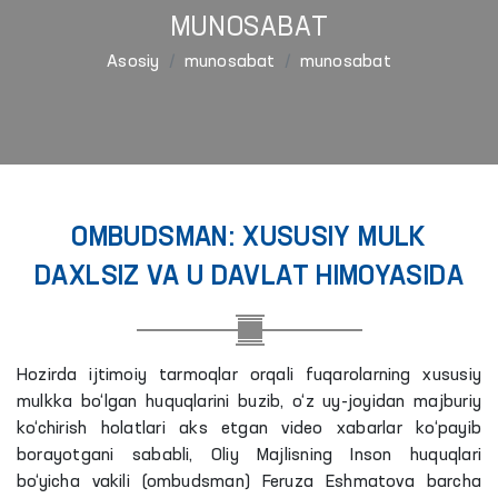
MUNOSABAT
Asosiy
munosabat
munosabat
OMBUDSMAN: XUSUSIY MULK
DAXLSIZ VA U DAVLAT HIMOYASIDA
Hozirda ijtimoiy tarmoqlar orqali fuqarolarning xususiy
mulkka bo‘lgan huquqlarini buzib, o‘z uy-joyidan majburiy
ko‘chirish holatlari aks etgan video xabarlar ko‘payib
borayotgani sababli, Oliy Majlisning Inson huquqlari
bo‘yicha vakili (ombudsman) Feruza Eshmatova barcha