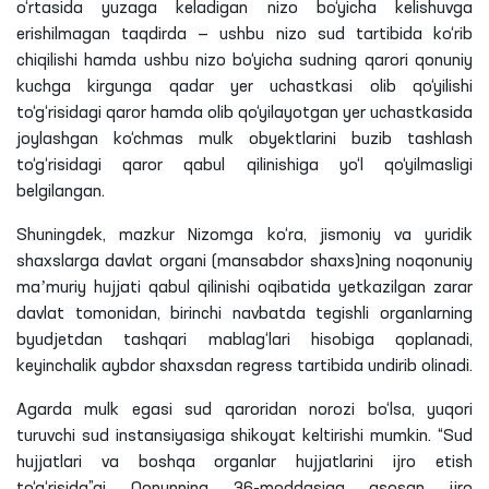
o‘rtasida yuzaga keladigan nizo bo‘yicha kelishuvga
erishilmagan taqdirda — ushbu nizo sud tartibida ko‘rib
chiqilishi hamda ushbu nizo bo‘yicha sudning qarori qonuniy
kuchga kirgunga qadar yer uchastkasi olib qo‘yilishi
to‘g‘risidagi qaror hamda olib qo‘yilayotgan yer uchastkasida
joylashgan ko‘chmas mulk obyektlarini buzib tashlash
to‘g‘risidagi qaror qabul qilinishiga yo‘l qo‘yilmasligi
belgilangan.
Shuningdek, mazkur Nizomga ko‘ra, jismoniy va yuridik
shaxslarga davlat organi (mansabdor shaxs)ning noqonuniy
maʼmuriy hujjati qabul qilinishi oqibatida yetkazilgan zarar
davlat tomonidan, birinchi navbatda tegishli organlarning
byudjetdan tashqari mablag‘lari hisobiga qoplanadi,
keyinchalik aybdor shaxsdan regress tartibida undirib olinadi.
Agarda mulk egasi sud qaroridan norozi bo‘lsa, yuqori
turuvchi sud instansiyasiga shikoyat keltirishi mumkin. “Sud
hujjatlari va boshqa organlar hujjatlarini ijro etish