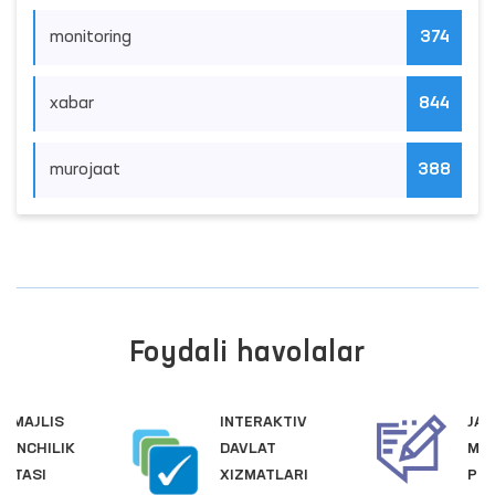
monitoring
374
xabar
844
murojaat
388
Foydali havolalar
INTERAKTIV
JAMOAVIY
DAVLAT
MUROJAATLAR
XIZMATLARI
PORTALI