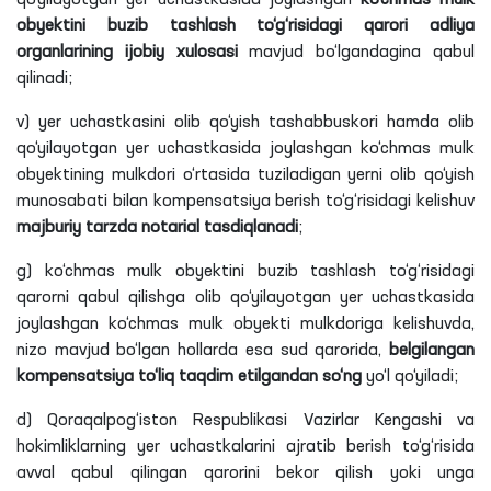
qo‘yilayotgan yer uchastkasida joylashgan
ko‘chmas mulk
obyektini buzib tashlash to‘g‘risidagi qarori adliya
organlarining ijobiy xulosasi
mavjud bo‘lgandagina qabul
qilinadi;
v) yer uchastkasini olib qo‘yish tashabbuskori hamda olib
qo‘yilayotgan yer uchastkasida joylashgan ko‘chmas mulk
obyektining mulkdori o‘rtasida tuziladigan yerni olib qo‘yish
munosabati bilan kompensatsiya berish to‘g‘risidagi kelishuv
majburiy tarzda notarial tasdiqlanadi
;
g) ko‘chmas mulk obyektini buzib tashlash to‘g‘risidagi
qarorni qabul qilishga olib qo‘yilayotgan yer uchastkasida
joylashgan ko‘chmas mulk obyekti mulkdoriga kelishuvda,
nizo mavjud bo‘lgan hollarda esa sud qarorida,
belgilangan
kompensatsiya to‘liq taqdim etilgandan so‘ng
yo‘l qo‘yiladi;
d) Qoraqalpog‘iston Respublikasi Vazirlar Kengashi va
hokimliklarning yer uchastkalarini ajratib berish to‘g‘risida
avval qabul qilingan qarorini bekor qilish yoki unga