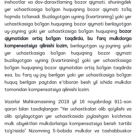
inshootlar va dov-daraxtlarning bozor qiymati, shuningdek
yer uchastkasiga bo‘lgan huquqning bozor qiymati to‘liq
hajmda to‘lanadi. Buzilayotgan uyning (kvartiraning) yoki yer
uchastkasiga bo‘lgan huquqning bozor qiymati berilayotgan
uy-joyning yoki yer uchastkasiga bo‘lgan huquqning
bozor
qiymatidan ortiq bo‘lgan taqdirda, bu farq mulkdorga
kompensatsiya qilinishi lozim,
berilayotgan uy-joyning yoki
yer uchastkasiga bo‘lgan huquqning bozor qiymati
buzilayotgan uyning (kvartiraning) yoki yer uchastkasiga
bo‘lgan huquqning bozor qiymatidan ortiq bo‘lgan taqdirda
esa, bu farq uy-joy berilgan yoki yer uchastkasiga bo‘lgan
huquq berilgan paytdan eʼtiboran besh yil ichida mulkdor
tomonidan kompensatsiya qilinishi lozim.
Vazirlar Mahkamasining 2019 yil 16 noyabrdagi 911-son
qarori bilan tasdiqlangan “Yer uchastkalari olib qo‘yilishi va
olib qo‘yilayotgan yer uchastkasida joylashgan ko‘chmas
mulk obyektlari mulkdorlariga kompensatsiya berish tartibi
to‘g‘risida” Nizomning 5-bobida mulkdor va tashabbuskor