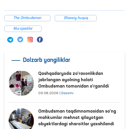
The Ombudsman
Shaxsiy huquq
Murojaatlar
Dolzarb yangiliklar
Qashqadaryoda zo‘ravonlikdan
jabrlangan ayolning holati
Ombudsman tomonidan o‘rganildi
03.08.2026
|
Davomi
Ombudsman taqdimnomasidan so‘ng
mahkumlar mehnat qilayotgan
obyektlardagi sharoitlar yaxshilandi