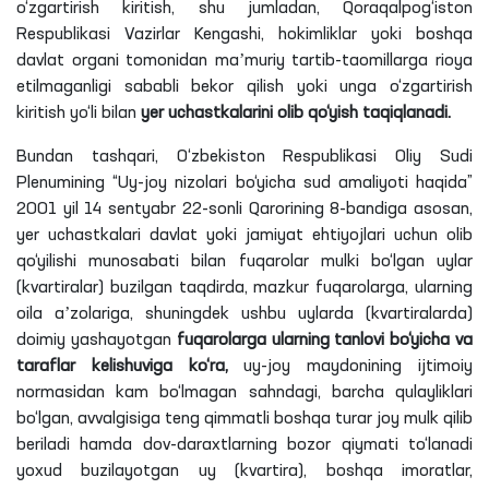
o‘zgartirish kiritish, shu jumladan, Qoraqalpog‘iston
Respublikasi Vazirlar Kengashi, hokimliklar yoki boshqa
davlat organi tomonidan maʼmuriy tartib-taomillarga rioya
etilmaganligi sababli bekor qilish yoki unga o‘zgartirish
kiritish yo‘li bilan
yer uchastkalarini olib qo‘yish taqiqlanadi.
Bundan tashqari, O‘zbekiston Respublikasi Oliy Sudi
Plenumining “Uy-joy nizolari bo‘yicha sud amaliyoti haqida”
2001 yil 14 sentyabr 22-sonli Qarorining 8-bandiga asosan,
yer uchastkalari davlat yoki jamiyat ehtiyojlari uchun olib
qo‘yilishi munosabati bilan fuqarolar mulki bo‘lgan uylar
(kvartiralar) buzilgan taqdirda, mazkur fuqarolarga, ularning
oila aʼzolariga, shuningdek ushbu uylarda (kvartiralarda)
doimiy yashayotgan
fuqarolarga ularning tanlovi bo‘yicha va
taraflar kelishuviga ko‘ra,
uy-joy maydonining ijtimoiy
normasidan kam bo‘lmagan sahndagi, barcha qulayliklari
bo‘lgan, avvalgisiga teng qimmatli boshqa turar joy mulk qilib
beriladi hamda dov-daraxtlarning bozor qiymati to‘lanadi
yoxud buzilayotgan uy (kvartira), boshqa imoratlar,