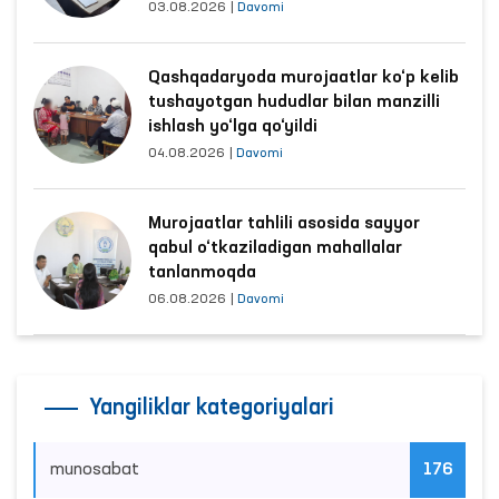
03.08.2026
|
Davomi
Qashqadaryoda murojaatlar ko‘p kelib
tushayotgan hududlar bilan manzilli
ishlash yo‘lga qo‘yildi
04.08.2026
|
Davomi
Murojaatlar tahlili asosida sayyor
qabul o‘tkaziladigan mahallalar
tanlanmoqda
06.08.2026
|
Davomi
Yangiliklar kategoriyalari
munosabat
176