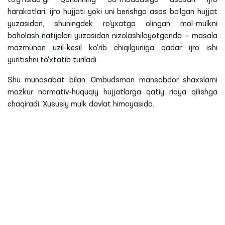
to‘g‘risida”gi Qonunning 36-moddasiga asosan ijro
harakatlari, ijro hujjati yoki uni berishga asos bo‘lgan hujjat
yuzasidan, shuningdek ro‘yxatga olingan mol-mulkni
baholash natijalari yuzasidan nizolashilayotganda — masala
mazmunan uzil-kesil ko‘rib chiqilguniga qadar ijro ishi
yuritishni to‘xtatib turiladi.
Shu munosabat bilan, Ombudsman mansabdor shaxslarni
mazkur normativ-huquqiy hujjatlarga qatiy rioya qilishga
chaqiradi. Xususiy mulk davlat himoyasida.