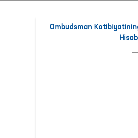
Ombudsman Kotibiyatining s
Hisob