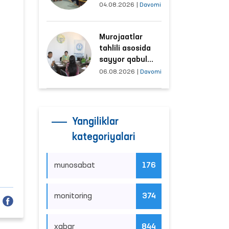
tushayotgan
04.08.2026
|
Davomi
hududlar bilan
manzilli ishlash
Murojaatlar
yo‘lga qo‘yildi
tahlili asosida
sayyor qabul
o‘tkaziladigan
06.08.2026
|
Davomi
mahallalar
tanlanmoqda
Yangiliklar
kategoriyalari
munosabat
176
monitoring
374
xabar
844