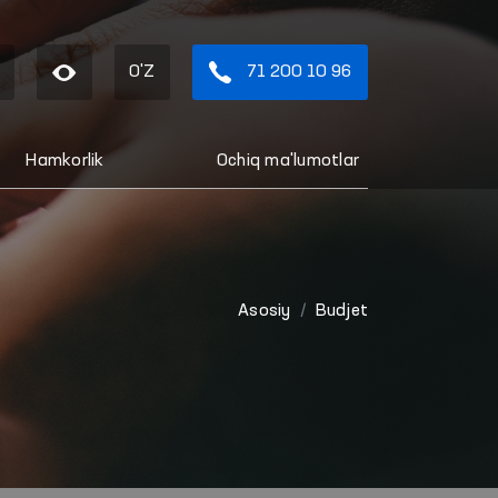
O'Z
71 200 10 96
Hamkorlik
Ochiq ma'lumotlar
Asosiy
Budjet