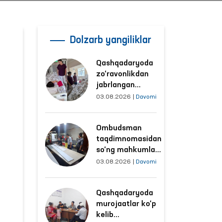
Dolzarb yangiliklar
a
Qashqadaryoda
zo‘ravonlikdan
jabrlangan
ayolning holati
03.08.2026
|
Davomi
Ombudsman
tomonidan
Ombudsman
o‘rganildi
taqdimnomasidan
so‘ng mahkumlar
mehnat
03.08.2026
|
Davomi
qilayotgan
obyektlardagi
Qashqadaryoda
sharoitlar
murojaatlar ko‘p
yaxshilandi
kelib