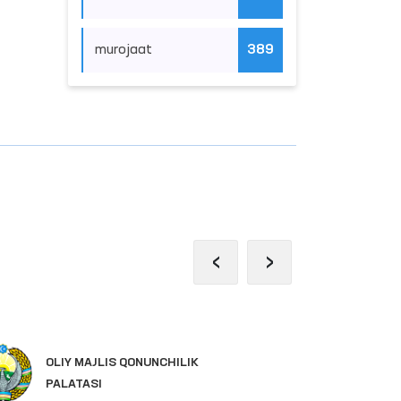
murojaat
389
‹
›
IN
OLIY MAJLIS QONUNCHILIK
YA
PALATASI