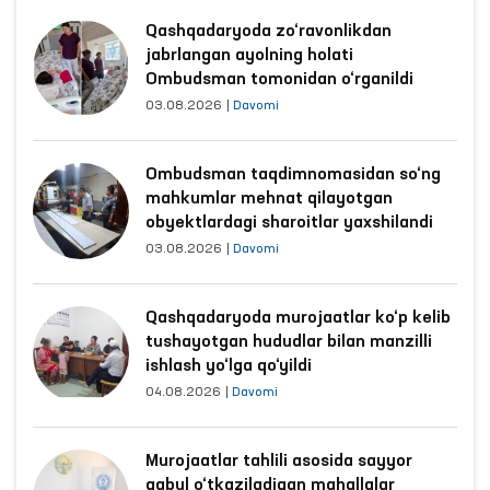
Qashqadaryoda zo‘ravonlikdan
jabrlangan ayolning holati
Ombudsman tomonidan o‘rganildi
03.08.2026
|
Davomi
Ombudsman taqdimnomasidan so‘ng
mahkumlar mehnat qilayotgan
obyektlardagi sharoitlar yaxshilandi
03.08.2026
|
Davomi
Qashqadaryoda murojaatlar ko‘p kelib
tushayotgan hududlar bilan manzilli
ishlash yo‘lga qo‘yildi
04.08.2026
|
Davomi
Murojaatlar tahlili asosida sayyor
qabul o‘tkaziladigan mahallalar