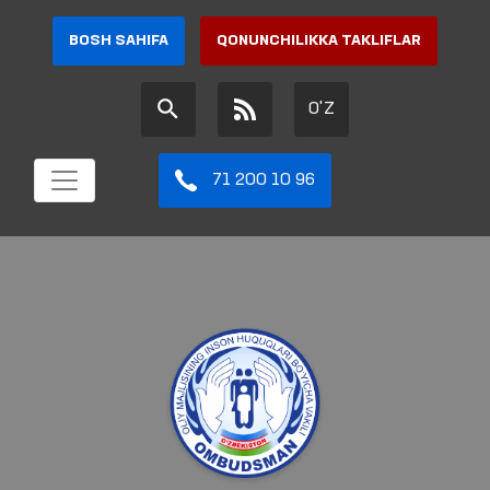
BOSH SAHIFA
QONUNCHILIKKA TAKLIFLAR
O'Z
71 200 10 96