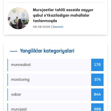
Murojaatlar tahlili asosida sayyor
qabul o‘tkaziladigan mahallalar
tanlanmoqda
06.08.2026
|
Davomi
Yangiliklar kategoriyalari
munosabat
176
monitoring
374
xabar
844
murojaat
388