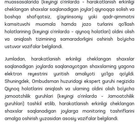
muassasalarida (keyingi o‘rinlarda – harakatlanish erkinligi
cheklangan shaxslar saqlanadigan joylar) qiynoqqa solish va
boshqa shafqatsiz, g‘ayriinsoniy yoki qadr-qimmatni
kamsituvchi muomala hamda jazo turlarini qo‘llash
holatlarining (keyingi o‘rinlarda – qiynoq holatlari) oldini olish
va aniqlash tizimining samaradorligini oshirish bo‘yicha
ustuvor vazifalar belgilandi.
Jumladan, harakatlanish erkinligi cheklangan shaxslar
saqlanadigan joylarda saqlanayotgan shaxslarning yagona
elektron reyestrini yuritish amaliyoti yo‘lga qo‘yildi.
Shuningdek, Ombudsman huzuridagi ekspert guruhi negizida
Qiynoq holatlarini aniqlash va ularning oldini olish bo‘yicha
jamoatchilik guruhlari (keyingi o‘rinlarda – Jamoatchilik
guruhlari) tashkil etilib, harakatlanish erkinligi cheklangan
shaxslar saqlanadigan joylarga monitoring tashriflarini
amalga oshirish yuzasidan asosiy vazifalar belgilandi.