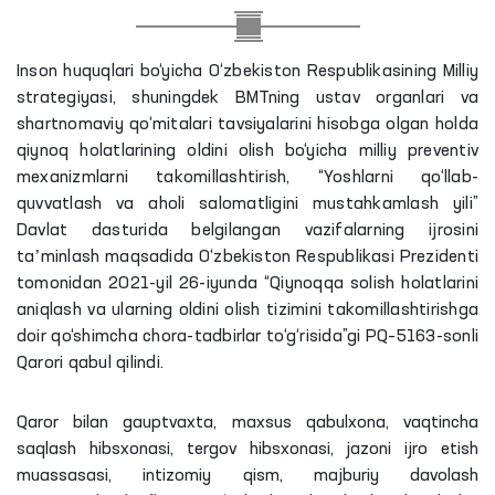
Inson huquqlari bo‘yicha O‘zbekiston Respublikasining Milliy
strategiyasi, shuningdek BMTning ustav organlari va
shartnomaviy qo‘mitalari tavsiyalarini hisobga olgan holda
qiynoq holatlarining oldini olish bo‘yicha milliy preventiv
mexanizmlarni takomillashtirish, “Yoshlarni qo‘llab-
quvvatlash va aholi salomatligini mustahkamlash yili”
Davlat dasturida belgilangan vazifalarning ijrosini
taʼminlash maqsadida O‘zbekiston Respublikasi Prezidenti
tomonidan 2021-yil 26-iyunda “Qiynoqqa solish holatlarini
aniqlash va ularning oldini olish tizimini takomillashtirishga
doir qo‘shimcha chora-tadbirlar to‘g‘risida”gi PQ–5163-sonli
Qarori qabul qilindi.
Qaror bilan gauptvaxta, maxsus qabulxona, vaqtincha
saqlash hibsxonasi, tergov hibsxonasi, jazoni ijro etish
muassasasi, intizomiy qism, majburiy davolash