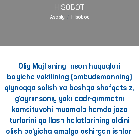
HISOBOT
Asosiy
Hisobot
Oliy Majlisning Inson huquqlari
bo‘yicha vakilining (ombudsmanning)
qiynoqqa solish va boshqa shafqatsiz,
g‘ayriinsoniy yoki qadr-qimmatni
kamsituvchi muomala hamda jazo
turlarini qo‘llash holatlarining oldini
olish bo‘yicha amalga oshirgan ishlari