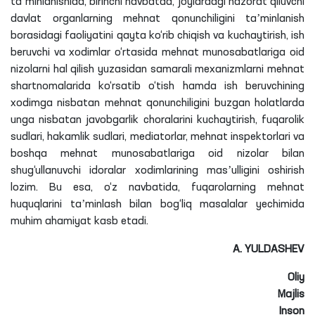
taʼminlanishida, birinchi navbatda, joylardagi nazorat qiluvchi
davlat organlarning mehnat qonunchiligini taʼminlanish
borasidagi faoliyatini qayta ko‘rib chiqish va kuchaytirish, ish
beruvchi va xodimlar o‘rtasida mehnat munosabatlariga oid
nizolarni hal qilish yuzasidan samarali mexanizmlarni mehnat
shartnomalarida ko‘rsatib o‘tish hamda ish beruvchining
xodimga nisbatan mehnat qonunchiligini buzgan holatlarda
unga nisbatan javobgarlik choralarini kuchaytirish, fuqarolik
sudlari, hakamlik sudlari, mediatorlar, mehnat inspektorlari va
boshqa mehnat munosabatlariga oid nizolar bilan
shug‘ullanuvchi idoralar xodimlarining masʼulligini oshirish
lozim. Bu esa, o‘z navbatida, fuqarolarning mehnat
huquqlarini taʼminlash bilan bog‘liq masalalar yechimida
muhim ahamiyat kasb etadi.
A. YULDASHEV
Oliy
Majlis
Inson