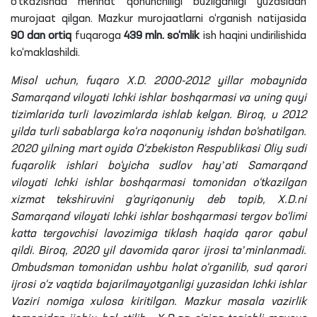
o‘tkazishda mehnat qonunchiligi buzilganligi yuzasidan
murojaat qilgan. Mazkur murojaatlarni o‘rganish natijasida
90 dan ortiq
fuqaroga
439 mln. so‘mlik
ish haqini undirilishida
ko‘maklashildi.
Misol uchun, fuqaro X.D. 2000-2012 yillar mobaynida
Samarqand viloyati Ichki ishlar boshqarmasi va uning quyi
tizimlarida turli lavozimlarda ishlab kelgan. Biroq, u 2012
yilda turli sabablarga ko‘ra noqonuniy ishdan bo‘shatilgan.
2020 yilning mart oyida O‘zbekiston Respublikasi Oliy sudi
fuqarolik ishlari bo‘yicha sudlov hayʼati Samarqand
viloyati Ichki ishlar boshqarmasi tomonidan o‘tkazilgan
xizmat tekshiruvini g‘ayriqonuniy deb topib, X.D.ni
Samarqand viloyati Ichki ishlar boshqarmasi tergov bo‘limi
katta tergovchisi lavozimiga tiklash haqida qaror qabul
qildi.
Biroq, 2020 yil davomida qaror ijrosi taʼminlanmadi.
Ombudsman tomonidan ushbu holat o‘rganilib, sud qarori
ijrosi o‘z vaqtida bajarilmayotganligi yuzasidan Ichki ishlar
Vaziri nomiga xulosa kiritilgan. Mazkur masala vazirlik