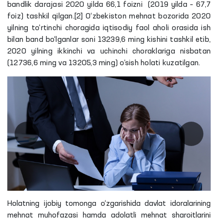
bandlik darajasi 2020 yilda 66,1 foizni (2019 yilda – 67,7
foiz) tashkil qilgan.[2] O‘zbekiston mehnat bozorida 2020
yilning to‘rtinchi choragida iqtisodiy faol aholi orasida ish
bilan band bo‘lganlar soni 13239,6 ming kishini tashkil etib,
2020 yilning ikkinchi va uchinchi choraklariga nisbatan
(12736,6 ming va 13205,3 ming) o‘sish holati kuzatilgan.
Holatning ijobiy tomonga o‘zgarishida davlat idoralarining
mehnat muhofazasi hamda adolatli mehnat sharoitlarini