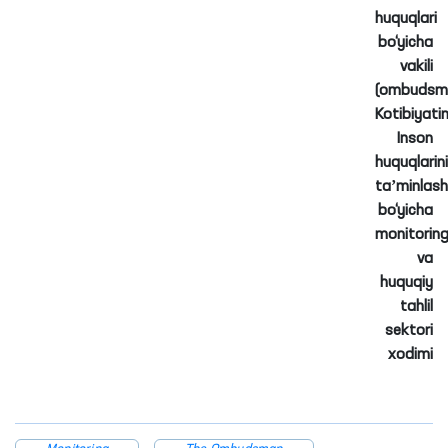
huquqlari
bo‘yicha
vakili
(ombudsm
Kotibiyati
Inson
huquqlarini
taʼminlash
bo‘yicha
monitorin
va
huquqiy
tahlil
sektori
xodimi