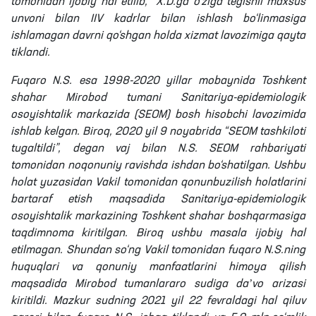
tomonidan ijobiy hal etilib, X.D.ga o‘ziga tegishli maxsus
unvoni bilan IIV kadrlar bilan ishlash bo‘linmasiga
ishlamagan davrni qo‘shgan holda xizmat lavozimiga qayta
tiklandi.
Fuqaro N.S. esa 1998-2020 yillar mobaynida Toshkent
shahar Mirobod tumani Sanitariya-epidemiologik
osoyishtalik markazida (SEOM) bosh hisobchi lavozimida
ishlab kelgan. Biroq, 2020 yil 9 noyabrida “SEOM tashkiloti
tugaltildi”, degan vaj bilan N.S. SEOM rahbariyati
tomonidan noqonuniy ravishda ishdan bo‘shatilgan. Ushbu
holat yuzasidan Vakil tomonidan qonunbuzilish holatlarini
bartaraf etish maqsadida Sanitariya-epidemiologik
osoyishtalik markazining Toshkent shahar boshqarmasiga
taqdimnoma kiritilgan. Biroq ushbu masala ijobiy hal
etilmagan. Shundan so‘ng Vakil tomonidan fuqaro N.S.ning
huquqlari va qonuniy manfaatlarini himoya qilish
maqsadida Mirobod tumanlararo sudiga daʼvo arizasi
kiritildi. Mazkur sudning 2021 yil 22 fevraldagi hal qiluv