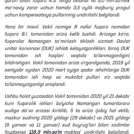
qarori bilan fuqaro N.S. ishga tiklandi va 5,0 mln.so‘mlik
maʼnaviy zarar uchun hamda 3,5 oylik majburiy progul
uchun kompensatsiya pullarining undirilishi belgilandi.
Yana bir misol. Vakil nomiga 8 nafar fuqaro nomidan
fuqaro B.I. tomonidan ariza kelib tushdi. Arizaga ko‘ra,
fuqarolar Namangan taʼmirlash tiklash xizmati Davlat
unitar korxonasi (DUK) ishlab kelayotganliklari, biroq DUK
tomonidan ish haqlari vaqtida to‘lanmaganligini
bildirishgan. Vakil tomonidan ariza o‘rganilganda, 2019 yil
sentyabr oyidan 2020 mart oyiga qadar ishchilarga DUK
tomonidan ish haqi va mukofot pullari o‘z vaqtida
to‘lanmayotganligi aniqlandi.
Ushbu holat yuzasidan Vakil tomonidan 2020 yil 21 dekabr
kuni fuqarolik ishlari bo‘yicha Namangan tumanlararo
sudiga daʼvo arizasi kiritilib, 5 ta ariza ijobiy hal etilib,
mazkur sudning 2020 yildagi (29 dekabr) va 2021 yildagi
(9 yanvar va 11 yanvar) sud buyrug‘lari bilan xodimlar
foydasiga
116,3 mln.so‘m
mablag‘ undirilishi belgilandi.