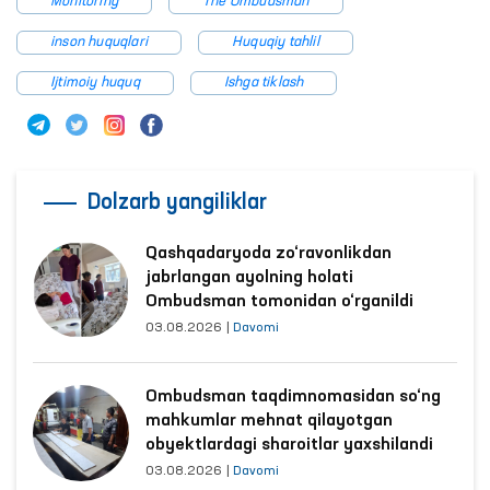
Monitoring
The Ombudsman
inson huquqlari
Huquqiy tahlil
Ijtimoiy huquq
Ishga tiklash
Dolzarb yangiliklar
Qashqadaryoda zo‘ravonlikdan
jabrlangan ayolning holati
Ombudsman tomonidan o‘rganildi
03.08.2026
|
Davomi
Ombudsman taqdimnomasidan so‘ng
mahkumlar mehnat qilayotgan
obyektlardagi sharoitlar yaxshilandi
03.08.2026
|
Davomi