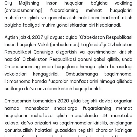
Oliy Majlisning Inson huquqlari bo‘yicha vakilning
(ombudsmanning) fuqarolarning mehnat huquqlarini
muhofaza qilish va qonunbuzilish holatlarini bartaraf etish
bo‘yicha faoliyati muhim yo‘nalishlardan biri hisoblanadi.
Aytish joizki, 2017 yil avgust oyida “O‘zbekiston Respublikasi
Inson huquqlari Vakili (ombudsman) to‘g‘risida”gi O‘zbekiston
Respublikasi Qonuniga o‘zgartish va qo‘shimchalar kiritish
haqida” O‘zbekiston Respublikasi qonuni qabul qilinib, unda
Ombudsmanning inson huquqlarini himoya qilish borasidagi
vakolatlari kengaytirildi, Ombudsmanga taqdimnoma,
iltimosnoma hamda fuqarolar manfaatlarini himoya qilishda
sudlarga daʼvo arizalarini kiritish huquqi berildi.
Ombudsman tomonidan 2020 yilda tegishli davlat organlari
hamda mansabdor shaxslarga fuqarolarning mehnat
huquqlarini muhofaza qilish masalalarida 19 marotaba
xulosa, daʼvo arizalari va taqdimnomalar kiritilib, aniqlangan
qonunbuzilish holatlari yuzasidan tegishli choralar ko‘rilgan