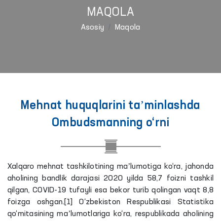
MAQOLA
Asosiy
Maqola
Mehnat huquqlarini taʼminlashda
Ombudsmanning o‘rni
Xalqaro mehnat tashkilotining maʼlumotiga ko‘ra, jahonda
aholining bandlik darajasi 2020 yilda 58,7 foizni tashkil
qilgan, COVID-19 tufayli esa bekor turib qolingan vaqt 8,8
foizga oshgan.[1] O‘zbekiston Respublikasi Statistika
qo‘mitasining maʼlumotlariga ko‘ra, respublikada aholining