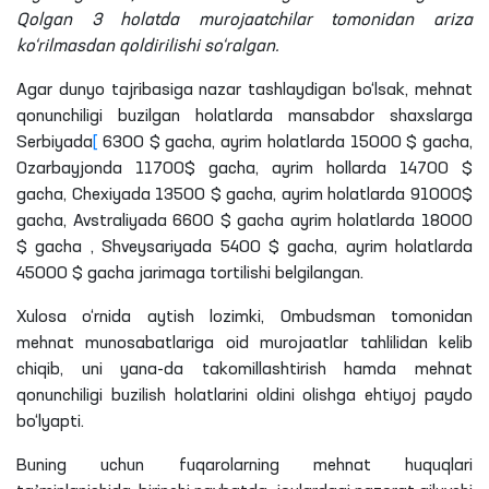
Qolgan 3 holatda murojaatchilar tomonidan ariza
ko‘rilmasdan qoldirilishi so‘ralgan.
Agar dunyo tajribasiga nazar tashlaydigan bo‘lsak, mehnat
qonunchiligi buzilgan holatlarda mansabdor shaxslarga
Serbiyada
[
6300 $ gacha, ayrim holatlarda 15000 $ gacha,
Ozarbayjonda 11700$ gacha, ayrim hollarda 14700 $
gacha, Chexiyada 13500 $ gacha, ayrim holatlarda 91000$
gacha, Avstraliyada 6600 $ gacha ayrim holatlarda 18000
$ gacha , Shveysariyada 5400 $ gacha, ayrim holatlarda
45000 $ gacha jarimaga tortilishi belgilangan.
Xulosa o‘rnida aytish lozimki, Ombudsman tomonidan
mehnat munosabatlariga oid murojaatlar tahlilidan kelib
chiqib, uni yana-da takomillashtirish hamda mehnat
qonunchiligi buzilish holatlarini oldini olishga ehtiyoj paydo
bo‘lyapti.
Buning uchun fuqarolarning mehnat huquqlari