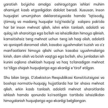
yaratish bo‘yicha amalga oshirayotgan ishlari muhim
ahamiyat kasb etganligidan dalolat beradi. Xususan, Inson
huquqlari umumjahon deklaratsiyasida hamda “Iqtisodiy,
ijtimoiy va madaniy huquqlar to‘g‘risida”gi xalqaro paktda
har bir inson mehnat qilish, ishni erkin tanlash, adolatli va
qulay ish sharoitiga ega bo‘lish va ishsizlikdan himoya qilinish,
kamsitishsiz teng mehnat uchun teng ish haqi olish, adolatli
va qoniqarli daromad olish, kasaba uyushmalari tuzish va o‘z
manfaatlarini himoya qilishi uchun kasaba uyushmalariga
kirish, dam olish va bo‘sh vaqtga ega bo‘lish, shu jumladan ish
kunini oqilona cheklash huquqi va haq to‘lanadigan mehnat
taʼtiliga chiqish huquqlariga ega ekanligi eʼtirof etilgan.
Shu bilan birga, O‘zbekiston Respublikasi Konstitutsiyasi va
boshqa normativ-huquqiy hujjatlarda har bir shaxs mehnat
qilish, erkin kasb tanlash, adolatli mehnat sharoitlarda
ishlash hamda qonunda ko‘rsatilgan tartibda ishsizlikdan
himoyalanish huquqlariga ega ekanligi belgilangan.