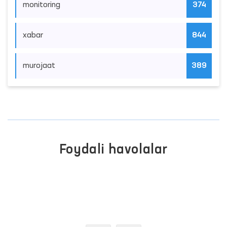
monitoring
374
xabar
844
murojaat
389
Foydali havolalar
OLIY MAJLIS QONUNCHILIK
PALATASI