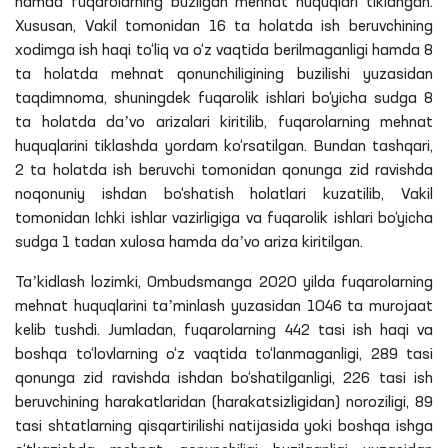
hamda fuqarolarning buzilgan mehnat huquqlari tiklangan.
Xususan, Vakil tomonidan 16 ta holatda ish beruvchining
xodimga ish haqi to‘liq va o‘z vaqtida berilmaganligi hamda 8
ta holatda mehnat qonunchiligining buzilishi yuzasidan
taqdimnoma, shuningdek fuqarolik ishlari bo‘yicha sudga 8
ta holatda daʼvo arizalari kiritilib, fuqarolarning mehnat
huquqlarini tiklashda yordam ko‘rsatilgan. Bundan tashqari,
2 ta holatda ish beruvchi tomonidan qonunga zid ravishda
noqonuniy ishdan bo‘shatish holatlari kuzatilib, Vakil
tomonidan Ichki ishlar vazirligiga va fuqarolik ishlari bo‘yicha
sudga 1 tadan xulosa hamda daʼvo ariza kiritilgan.
Taʼkidlash lozimki, Ombudsmanga 2020 yilda fuqarolarning
mehnat huquqlarini taʼminlash yuzasidan 1046 ta murojaat
kelib tushdi. Jumladan, fuqarolarning 442 tasi ish haqi va
boshqa to‘lovlarning o‘z vaqtida to‘lanmaganligi, 289 tasi
qonunga zid ravishda ishdan bo‘shatilganligi, 226 tasi ish
beruvchining harakatlaridan (harakatsizligidan) noroziligi, 89
tasi shtatlarning qisqartirilishi natijasida yoki boshqa ishga