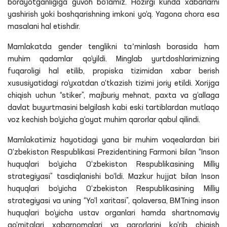
borayotganligiga guvoh bo‘lamiz. Hozirgi kunda xabarlarni
yashirish yoki boshqarishning imkoni yo‘q. Yagona chora esa
masalani hal etishdir.
Mamlakatda gender tenglikni taʼminlash borasida ham
muhim qadamlar qo‘yildi. Minglab yurtdoshlarimizning
fuqaroligi hal etilib, propiska tizimidan xabar berish
xususiyatidagi ro‘yxatdan o‘tkazish tizimi joriy etildi. Xorijga
chiqish uchun “stiker”, majburiy mehnat, paxta va g‘allaga
davlat buyurtmasini belgilash kabi eski tartiblardan mutlaqo
voz kechish bo‘yicha g‘oyat muhim qarorlar qabul qilindi.
Mamlakatimiz hayotidagi yana bir muhim voqealardan biri
O‘zbekiston Respublikasi Prezidentining Farmoni bilan “Inson
huquqlari bo‘yicha O‘zbekiston Respublikasining Milliy
strategiyasi” tasdiqlanishi bo‘ldi. Mazkur hujjat bilan Inson
huquqlari bo‘yicha O‘zbekiston Respublikasining Milliy
strategiyasi va uning “Yo‘l xaritasi”, qolaversa, BMTning inson
huquqlari bo‘yicha ustav organlari hamda shartnomaviy
qo‘mitalari xabarnomalari va qarorlarini ko‘rib chiqish