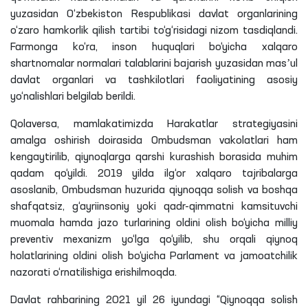
yuzasidan O‘zbekiston Respublikasi davlat organlarining
o‘zaro hamkorlik qilish tartibi to‘g‘risidagi nizom tasdiqlandi.
Farmonga ko‘ra, inson huquqlari bo‘yicha xalqaro
shartnomalar normalari talablarini bajarish yuzasidan masʼul
davlat organlari va tashkilotlari faoliyatining asosiy
yo‘nalishlari belgilab berildi.
Qolaversa, mamlakatimizda Harakatlar strategiyasini
amalga oshirish doirasida Ombudsman vakolatlari ham
kengaytirilib, qiynoqlarga qarshi kurashish borasida muhim
qadam qo‘yildi. 2019 yilda ilg‘or xalqaro tajribalarga
asoslanib, Ombudsman huzurida qiynoqqa solish va boshqa
shafqatsiz, g‘ayriinsoniy yoki qadr-qimmatni kamsituvchi
muomala hamda jazo turlarining oldini olish bo‘yicha milliy
preventiv mexanizm yo‘lga qo‘yilib, shu orqali qiynoq
holatlarining oldini olish bo‘yicha Parlament va jamoatchilik
nazorati o‘rnatilishiga erishilmoqda.
Davlat rahbarining 2021 yil 26 iyundagi “Qiynoqqa solish