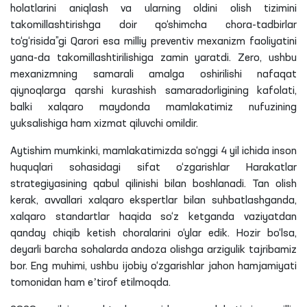
holatlarini aniqlash va ularning oldini olish tizimini
takomillashtirishga doir qo‘shimcha chora-tadbirlar
to‘g‘risida”gi Qarori esa milliy preventiv mexanizm faoliyatini
yana-da takomillashtirilishiga zamin yaratdi. Zero, ushbu
mexanizmning samarali amalga oshirilishi nafaqat
qiynoqlarga qarshi kurashish samaradorligining kafolati,
balki xalqaro maydonda mamlakatimiz nufuzining
yuksalishiga ham xizmat qiluvchi omildir.
Aytishim mumkinki, mamlakatimizda so‘nggi 4 yil ichida inson
huquqlari sohasidagi sifat o‘zgarishlar Harakatlar
strategiyasining qabul qilinishi bilan boshlanadi. Tan olish
kerak, avvallari xalqaro ekspertlar bilan suhbatlashganda,
xalqaro standartlar haqida so‘z ketganda vaziyatdan
qanday chiqib ketish choralarini o‘ylar edik. Hozir bo‘lsa,
deyarli barcha sohalarda andoza olishga arzigulik tajribamiz
bor. Eng muhimi, ushbu ijobiy o‘zgarishlar jahon hamjamiyati
tomonidan ham eʼtirof etilmoqda.