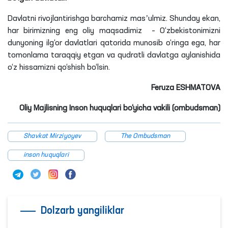
Davlatni rivojlantirishga barchamiz masʼulmiz. Shunday ekan,
har birimizning eng oliy maqsadimiz – O‘zbekistonimizni
dunyoning ilg‘or davlatlari qatorida munosib o‘ringa ega, har
tomonlama taraqqiy etgan va qudratli davlatga aylanishida
o‘z hissamizni qo‘shish bo‘lsin.
Feruza ESHMATOVA
Oliy Majlisning Inson huquqlari bo‘yicha vakili (ombudsman)
Shavkat Mirziyoyev
The Ombudsman
inson huquqlari
Dolzarb yangiliklar