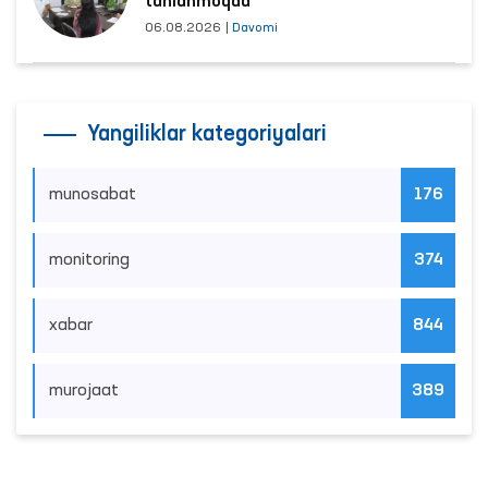
tanlanmoqda
06.08.2026
|
Davomi
Yangiliklar kategoriyalari
munosabat
176
monitoring
374
xabar
844
murojaat
389