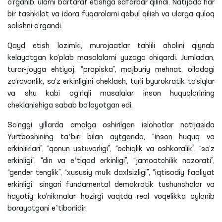
o‘rganib, ularni bartaraf etishga safarbar qilindi. Natijada har
bir tashkilot va idora fuqarolarni qabul qilish va ularga quloq
solishni o‘rgandi.
Qayd etish lozimki, murojaatlar tahlili aholini qiynab
kelayotgan ko‘plab masalalarni yuzaga chiqardi. Jumladan,
turar-joyga ehtiyoj, “propiska”, majburiy mehnat, oiladagi
zo‘ravonlik, so‘z erkinligini cheklash, turli byurokratik to‘siqlar
va shu kabi og‘riqli masalalar inson huquqlarining
cheklanishiga sabab bo‘layotgan edi.
So‘nggi yillarda amalga oshirilgan islohotlar natijasida
Yurtboshining taʼbiri bilan aytganda, “inson huquq va
erkinliklari”, “qonun ustuvorligi”, “ochiqlik va oshkoralik”, “so‘z
erkinligi”, “din va eʼtiqod erkinligi”, “jamoatchilik nazorati”,
“gender tenglik”, “xususiy mulk daxlsizligi”, “iqtisodiy faoliyat
erkinligi” singari fundamental demokratik tushunchalar va
hayotiy ko‘nikmalar hozirgi vaqtda real voqelikka aylanib
borayotgani eʼtiborlidir.