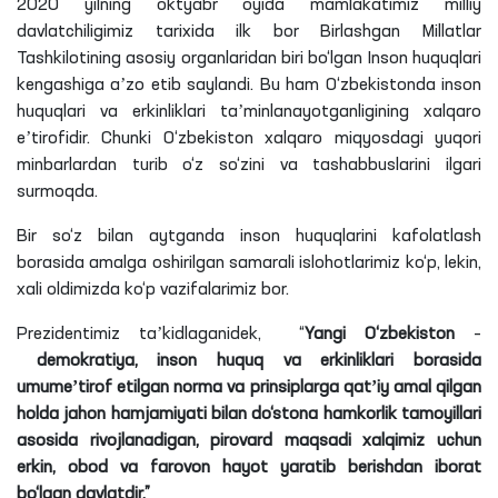
2020 yilning oktyabr oyida mamlakatimiz milliy
davlatchiligimiz tarixida ilk bor Birlashgan Millatlar
Tashkilotining asosiy organlaridan biri bo‘lgan Inson huquqlari
kengashiga aʼzo etib saylandi. Bu ham O‘zbekistonda inson
huquqlari va erkinliklari taʼminlanayotganligining xalqaro
eʼtirofidir. Chunki O‘zbekiston xalqaro miqyosdagi yuqori
minbarlardan turib o‘z so‘zini va tashabbuslarini ilgari
surmoqda.
Bir so‘z bilan aytganda inson huquqlarini kafolatlash
borasida amalga oshirilgan samarali islohotlarimiz ko‘p, lekin,
xali oldimizda ko‘p vazifalarimiz bor.
Prezidentimiz taʼkidlaganidek, “
Yangi O‘zbekiston
–
demokratiya, inson huquq va erkinliklari borasida
umumeʼtirof etilgan norma va prinsiplarga qatʼiy amal qilgan
holda jahon hamjamiyati bilan do‘stona hamkorlik tamoyillari
asosida rivojlanadigan, pirovard maqsadi xalqimiz uchun
erkin, obod va farovon hayot yaratib berishdan iborat
bo‘lgan davlatdir.”