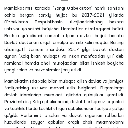
Mamlakatimiz tarixida “Yangi O‘zbekiston” nomli sahifani
ochib bergan tarixiy hujjat bu 2017–2021 yillarda
O‘zbekiston Respublikasini rivojlantirishning beshta
ustuvor yo‘nalishi bo‘yicha Harakatlar strategiyasi bo‘ldi.
Beshta yo‘nalishni qamrab olgan mazkur hujjat beshta
Davlat dasturlari orqali amalga oshirib kelinmoqda. Buning
ahamiyatli tomoni shundaki, 2017 yilgi Davlat dasturi
aynan “Xalq bilan muloqot va inson manfaatlari yili” deb
nomlandi hamda aholi murojaatlari bilan ishlash bo‘yicha
yangi talab va mexanizmlar joriy etildi.
Mamlakatimizda xalq bilan muloqot qilish davlat va jamiyat
faoliyatining ustuvor mezoni etib belgilandi. Fuqarolarga
davlat idoralariga murojaat qilishda qulayliklar yaratildi.
Prezidentning Xalq qabulxonalari, davlat boshqaruvi organlari
va tashkilotlarda tashkil etilgan qabulxonalar faoliyati yo‘lga
qo‘yildi. Parlament aʼzolari va davlat organlari rahbarlari
hududlarda sayyor qabullar orqali aholi muammolarini