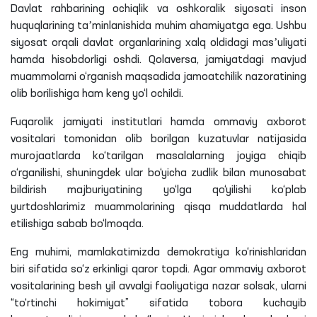
Davlat rahbarining ochiqlik va oshkoralik siyosati inson
huquqlarining taʼminlanishida muhim ahamiyatga ega. Ushbu
siyosat orqali davlat organlarining xalq oldidagi masʼuliyati
hamda hisobdorligi oshdi. Qolaversa, jamiyatdagi mavjud
muammolarni o‘rganish maqsadida jamoatchilik nazoratining
olib borilishiga ham keng yo‘l ochildi.
Fuqarolik jamiyati institutlari hamda ommaviy axborot
vositalari tomonidan olib borilgan kuzatuvlar natijasida
murojaatlarda ko‘tarilgan masalalarning joyiga chiqib
o‘rganilishi, shuningdek ular bo‘yicha zudlik bilan munosabat
bildirish majburiyatining yo‘lga qo‘yilishi ko‘plab
yurtdoshlarimiz muammolarining qisqa muddatlarda hal
etilishiga sabab bo‘lmoqda.
Eng muhimi, mamlakatimizda demokratiya ko‘rinishlaridan
biri sifatida so‘z erkinligi qaror topdi. Agar ommaviy axborot
vositalarining besh yil avvalgi faoliyatiga nazar solsak, ularni
“to‘rtinchi hokimiyat” sifatida tobora kuchayib