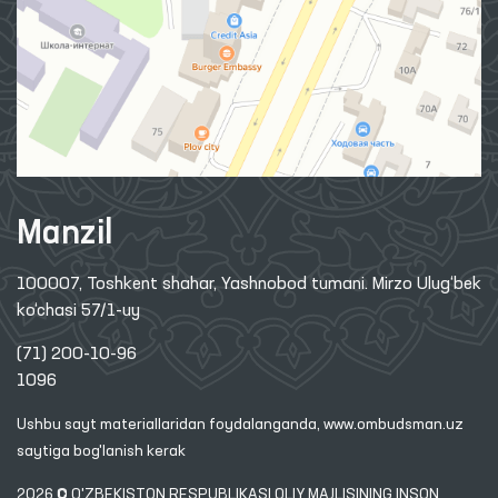
Manzil
100007, Toshkent shahar, Yashnobod tumani. Mirzo Ulug‘bek
ko‘chasi 57/1-uy
(71) 200-10-96
1096
Ushbu sayt materiallaridan foydalanganda,
www.ombudsman.uz
saytiga bog'lanish kerak
2026 © O'ZBEKISTON RESPUBLIKASI OLIY MAJLISINING INSON