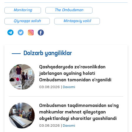
Monitoring
The Ombudsman
Qiynoqqa solish
Mintaqaviy vakil
Dolzarb yangiliklar
Qashqadaryoda zo‘ravonlikdan
jabrlangan ayolning holati
Ombudsman tomonidan o‘rganildi
03.08.2026
|
Davomi
Ombudsman taqdimnomasidan so‘ng
mahkumlar mehnat qilayotgan
obyektlardagi sharoitlar yaxshilandi
03.08.2026
|
Davomi