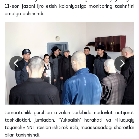
11-son jazoni ijro etish koloniyasiga monitoring tashrifini
amalga oshirishdi.
Jamoatchilik guruhlari aʼzolari tarkibida nodavlat notijorat
tashkilotlari, jumladan, “Yuksalish” harakati va «Huquqiy
tayanch»
NNT
raislari ishtirok etib, muassasadagi sharoitlar
bilan tanishishdi.