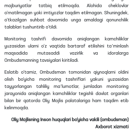
majburiyatlar tatbiq etilmoqda. Alohida cheklovlar
o‘rnatilmagan yoki imtiyozlar taqdim etilmagan. Shuningdek,
o‘tkazilgan suhbat davomida unga amaldagi qonunchilik
talablari tushuntirib o‘tildi.
Monitoring tashrifi davomida aniqlangan kamchiliklar
yuzasidan ularni o‘z vaqtida bartaraf etilishini taʼminlash
maqsadida mutasaddi vazirlik va idoralarga
Ombudsmanning tavsiyalari kiritiladi.
Eslatib o‘tamiz, Ombudsman tomonidan qiynoqlarni oldini
olish bo‘yicha monitoring tashriflari yakuni yuzasidan
tayyorlangan tahliliy maʼlumotlar, jumladan monitoring
jarayonida aniqlangan kamchiliklar tegishli davlat organlari
bilan bir qatorda Oliy Majlis palatalariga ham taqdim etib
kelinmoqda.
Oliy Majlisning Inson huquqlari bo‘yicha vakili (ombudsman)
Axborot xizmati