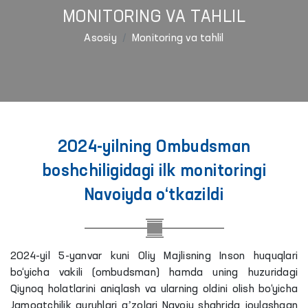
MONITORING VA TAHLIL
Asosiy
Monitoring va tahlil
2024-yilning Ombudsman
boshchiligidagi ilk monitoringi
Navoiyda o‘tkazildi
2024-yil 5-yanvar kuni Oliy Majlisning Inson huquqlari
bo‘yicha vakili (ombudsman) hamda uning huzuridagi
Qiynoq holatlarini aniqlash va ularning oldini olish bo‘yicha
Jamoatchilik guruhlari aʼzolari Navoiy shahrida joylashgan