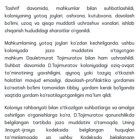
Tashrif davomida, mahkumlar bilan suhbatlashildi,
koloniyaning yotoq joylari, oshxona, kutubxona, davolash
bo‘limi, uzoq va qisqa muddatli uchrashuv xonalari, ishlab
chiqarish hududidagi sharoitlar o‘rganildi.
Mahkumlarning yotoq joylari ko‘zdan kechirilganda, ushbu
koloniyada jazo muddatini o‘tayotgan
mahkum
Dauletmurat
Tajimuratov
bilan ham
uchrashildi
.
Suhbat davomida D.
Tajimuratov
koloniyadagi oziq-ovqat
taʼminotining yaxshiligini, qiynoq yoki tazyiq o‘tkazish
holatlari mavjud emasligi, davolash-profilaktika yordamini
ko‘rsatish bo‘limi tomonidan tibbiy yordam kerak bo‘lganda
vaqtida yordam
ko‘rsatilayotganligini
maʼlum qildi.
Koloniya rahbariyati bilan o‘tkazilgan suhbatlarga va amalga
oshirilgan o‘rganishlarga ko‘ra, D.
Tajimuratov
qonunchilikda
belgilangan tartibda jazo muddatini o‘tamoqda. Uning
Jinoyat-ijroiya kodeksida belgilangan huquqlari
taʼminlamoqda va ushbu Kodeksda belgilangan