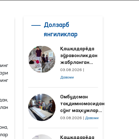
Долзарб
янгиликлар
Қашқадарёда
зўравонликдан
жабрланган
нинг
аёлнинг ҳолати
03.08.2026
|
ари
Омбудсман
Давоми
инг
томонидан
ўрганилди
Омбудсман
ан,
тақдимномасидан
илан
сўнг маҳкумлар
меҳнат қилаётган
03.08.2026
|
Давоми
объектлардаги
она,
шароитлар
тлар
Қашқадарёда
яхшиланди