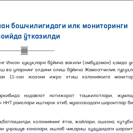
ман бошчилигидаги илк мониторинги
воийда ўтказилди
нг Инсон ҳуқуқлари бўйича вакили (омбудсман) ҳамда у
аш ва уларнинг олдини олиш бўйича Жамоатчилик гуруҳл
ан 11-сон жазони ижро этиш колониясига монитор
аркибида нодавлат нотижорат ташкилотлари, жумлад
ч»
ННТ
раислари иштирок этиб, муассасадаги шароитлар б
батлашилди, колониянинг ётоқ жойлари, ошхона, кутубх
ли учрашув хоналари, ишлаб чиқариш ҳудудидаги шарои