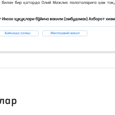
и билан бир қаторда Олий Мажлис палаталарига ҳам тақ
 Инсон ҳуқуқлари бўйича вакили (омбудсман) Ахборот хиз
Қийноққа солиш
Минтақавий вакил
лар