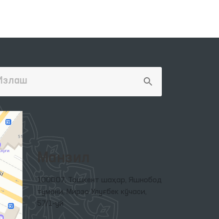
Манзил
100007, Тошкент шаҳар, Яшнобод
тумани, Мирзо Улуғбек кўчаси,
57/1-уй