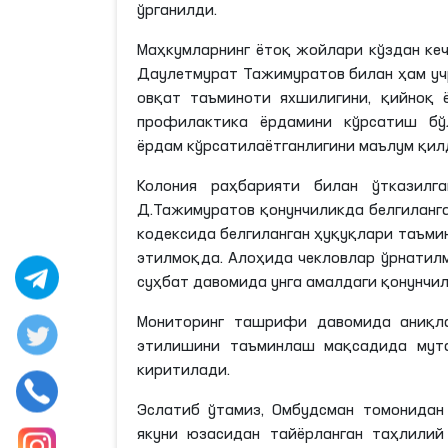
ўрганилди.
Маҳкумларнинг ётоқ жойлари кўздан ке
Даулетмурат Тажимуратов билан ҳам уч
овқат таъминоти яхшилигини, қийноқ 
профилактика ёрдамини кўрсатиш б
ёрдам
кўрсатилаётганлигини
маълум қил
Колония раҳбарияти билан ўтказилга
Д.
Тажимуратов
қонунчиликда белгиланг
кодексида белгиланган ҳуқуқлари таъми
этилмоқда. Алоҳида чекловлар ўрнатилм
суҳбат давомида унга амалдаги қонунчи
Мониторинг ташрифи давомида аниқла
этилишини таъминлаш мақсадида мута
киритилади.
Эслатиб ўтамиз, Омбудсман томонида
якуни юзасидан тайёрланган таҳлилий