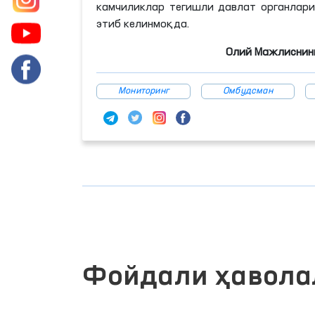
камчиликлар тегишли давлат органлар
этиб келинмоқда.
Олий Мажлиснинг
Мониторинг
Омбудсман
Фойдали ҳавола