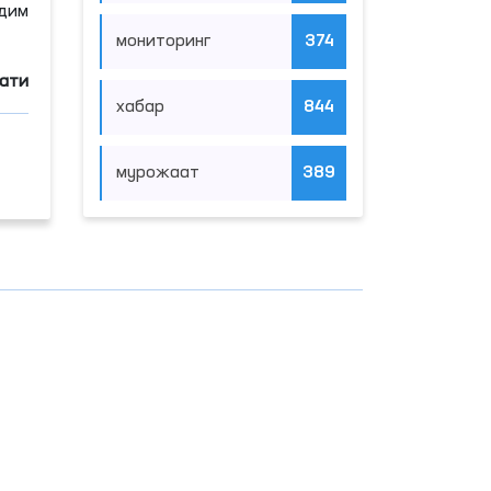
дим
мониторинг
374
мати
хабар
844
мурожаат
389