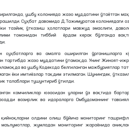
чирилганда, ушбу колонияда жазо муддатини ўтаётган ма
рашилди. Суҳбат давомида Д.Тажимуратов колониядаги о
ёки тазйиқ ўтказиш ҳолатлари мавжуд эмаслиги, давол
ўлими томонидан тиббий ёрдам керак бўлганда вақт
ди.
н суҳбатларга ва амалга оширилган ўрганишларга кў
ан тартибда жазо муддатини ўтамоқда. Унинг Жиноят-иж
нламоқда ва ушбу Кодексда белгиланган мажбуриятлар та
аган ёки имтиёзлар тақдим этилмаган. Шунингдек, ўткази
лик талаблари тушунтириб ўтилди.
нган камчиликлар юзасидан уларни ўз вақтида барта
садди вазирлик ва идораларга Омбудсманнинг тавсиял
н қийноқларни олдини олиш бўйича мониторинг ташрифл
 маълумотлар, жумладан мониторинг жараёнида аниқлан