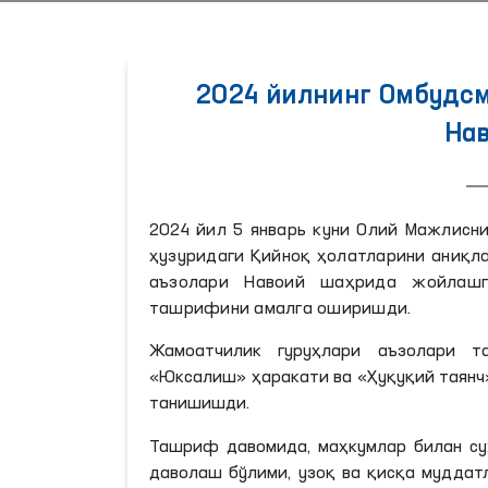
2024 йилнинг Омбудс
На
2024 йил 5 январь куни Олий Мажлисни
ҳузуридаги Қийноқ ҳолатларини аниқл
аъзолари Навоий шаҳрида жойлашг
ташрифини амалга оширишди.
Жамоатчилик гуруҳлари аъзолари т
«Юксалиш» ҳаракати ва «Ҳуқуқий таян
танишишди.
Ташриф давомида, маҳкумлар билан суҳ
даволаш бўлими, узоқ ва қисқа муддат