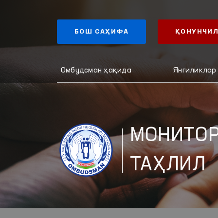
БОШ САҲИФА
ҚОНУНЧИЛ
Омбудсман ҳақида
Янгиликлар
МОНИТОР
ТАҲЛИЛ