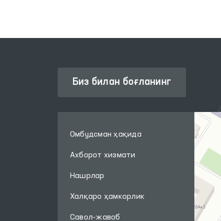
Биз билан боғланинг
Омбудсман ҳақида
Ахборот хизмати
Нашрлар
Халқаро ҳамкорлик
Савол-жавоб