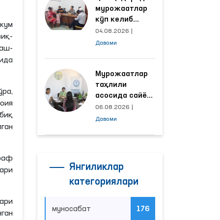
мурожаатлар
кўп келиб
ҳкум
тушаётган
04.08.2026
|
зиқ-
ҳудудлар
Давоми
аш-
билан
ида
манзилли
ишлаш йўлга
Мурожаатлар
қўйилди
таҳлили
ра,
асосида сайёр
роия
қабул
06.08.2026
|
тбиқ
ўтказиладиган
Давоми
лган
маҳаллалар
танланмоқда
раф
Янгиликлар
ари
категориялари
ари
муносабат
176
ган