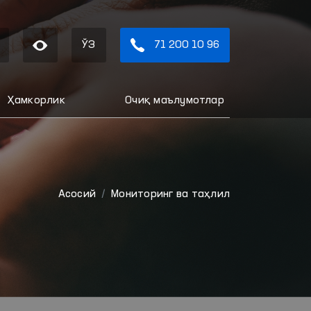
ЎЗ
71 200 10 96
Ҳамкорлик
Очиқ маълумотлар
Aсосий
Мониторинг ва таҳлил