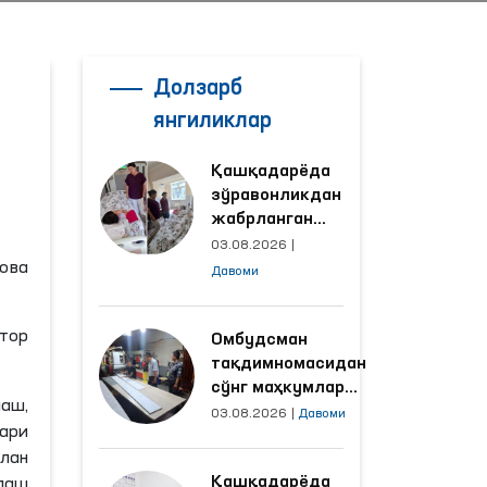
Долзарб
янгиликлар
Қашқадарёда
зўравонликдан
жабрланган
аёлнинг ҳолати
03.08.2026
|
Омбудсман
ова
Давоми
томонидан
ўрганилди
тор
Омбудсман
тақдимномасидан
сўнг маҳкумлар
аш,
меҳнат қилаётган
03.08.2026
|
Давоми
ари
объектлардаги
лан
шароитлар
Қашқадарёда
яхшиланди
лаш