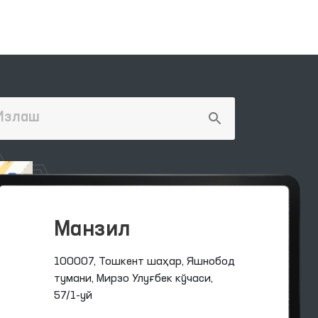
Манзил
100007, Тошкент шаҳар, Яшнобод
тумани, Мирзо Улуғбек кўчаси,
57/1-уй