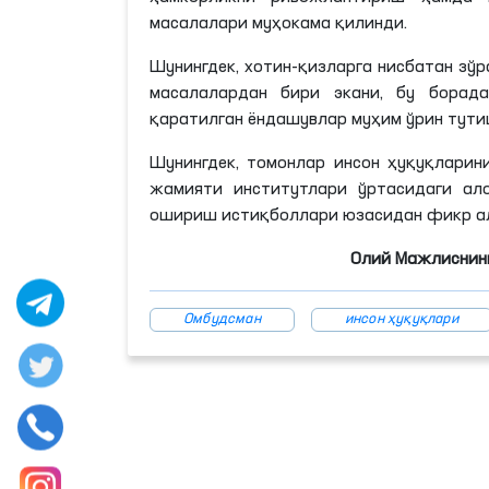
масалалари муҳокама қилинди.
Шунингдек, хотин-қизларга нисбатан зў
масалалардан бири экани, бу борада
қаратилган ёндашувлар муҳим ўрин тути
Шунингдек, томонлар инсон ҳуқуқлари
жамияти институтлари ўртасидаги ал
ошириш истиқболлари юзасидан фикр а
Олий Мажлиснинг
Омбудсман
инсон ҳуқуқлари