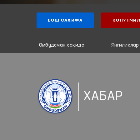
БОШ САҲИФА
ҚОНУНЧИЛ
Омбудсман ҳақида
Янгиликлар
ХАБАР