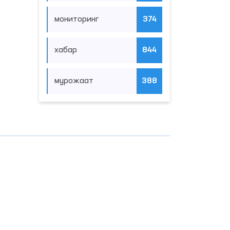
мониторинг
374
хабар
844
мурожаат
388