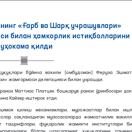
нинг «Ғарб ва Шарқ учрашувлари»
си билан ҳамкорлик истиқболларини
уҳокама қилди
ҳуқуқлари бўйича вакили (омбудсман) Феруза Эшмат
ри» жамғармаси делегацияси билан учрашди.
раиси Маттиас Платцек бошқарув раиси ўринбосари док
нна Кайзер иштирок этди.
 ҳимоя қилиш механизмлари, мурожаатлар билан ишл
хслар сақланадиган муассасаларда жамоатчилик вакилл
нг ташрифлари, фуқаролик жамияти институтлари би
огиронлиги бўлган шахсларнинг ҳуқуқларини таъмин