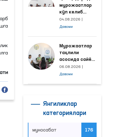
мурожаатлар
кўп келиб
зарб
тушаётган
04.08.2026
|
ҳудудлар
шга
Давоми
билан
манзилли
лик
ишлаш йўлга
Мурожаатлар
қўйилди
таҳлили
лга
асосида сайёр
қабул
06.08.2026
|
мати
ўтказиладиган
Давоми
маҳаллалар
танланмоқда
Янгиликлар
категориялари
муносабат
176