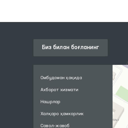
Биз билан боғланинг
Омбудсман ҳақида
Ахборот хизмати
Нашрлар
Халқаро ҳамкорлик
Савол-жавоб