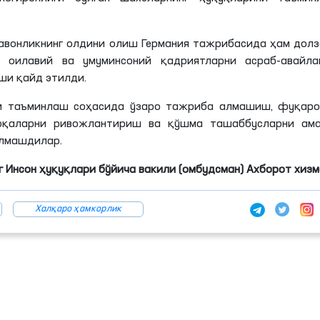
равонликнинг олдини олиш Германия тажрибасида ҳам дол
 оилавий ва умуминсоний қадриятларни асраб-авайла
ши қайд этилди.
ни таъминлаш соҳасида ўзаро тажриба алмашиш, фуқаро
оқаларни ривожлантириш ва қўшма ташаббусларни ама
лмашдилар.
 Инсон ҳуқуқлари бўйича вакили (омбудсман) Ахборот хиз
Халқаро ҳамкорлик