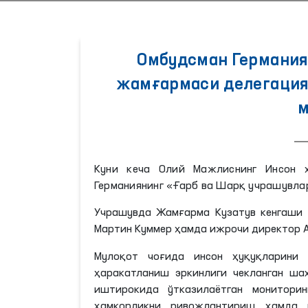
Омбудсман Германия
жамғармаси делегация
м
Куни кеча Олий Мажлиснинг Инсон 
Германиянинг «Ғарб ва Шарқ учрашувла
Учрашувда Жамғарма Кузатув кенгаши 
Мартин Куммер ҳамда ижрочи директор А
Мулоқот чоғида инсон ҳуқуқларини
ҳаракатланиш эркинлиги чекланган ша
иштирокида ўтказилаётган монитори
ҳамкорликни ривожлантириш ҳамда н