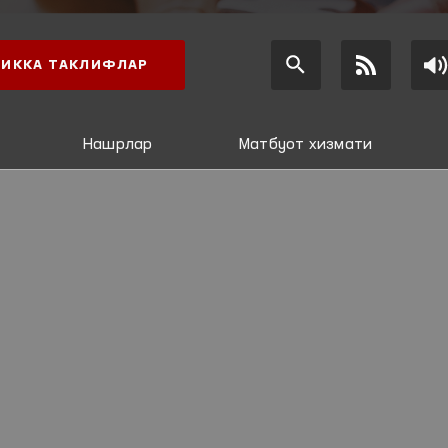
ИККА ТАКЛИФЛАР
Нашрлар
Матбуот хизмати