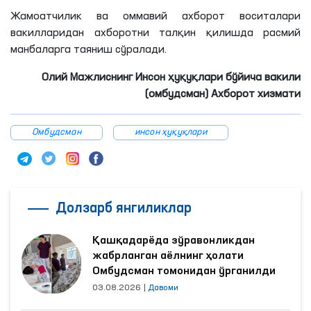
Жамоатчилик ва оммавий ахборот воситалари
вакилларидан ахборотни талқин қилишда расмий
манбаларга таяниш сўралади.
Олий Мажлиснинг Инсон ҳуқуқлари бўйича вакили
(омбудсман) Ахборот хизмати
Омбудсман
инсон ҳуқуқлари
Долзарб янгиликлар
Қашқадарёда зўравонликдан
жабрланган аёлнинг ҳолати
Омбудсман томонидан ўрганилди
03.08.2026
|
Давоми