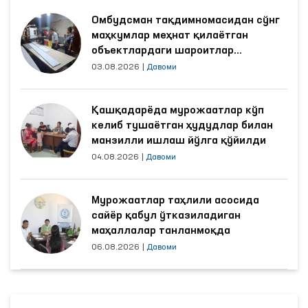
Омбудсман тақдимномасидан сўнг
маҳкумлар меҳнат қилаётган
объектлардаги шароитлар
яхшиланди
03.08.2026
|
Давоми
Қашқадарёда мурожаатлар кўп
келиб тушаётган ҳудудлар билан
манзилли ишлаш йўлга қўйилди
04.08.2026
|
Давоми
Мурожаатлар таҳлили асосида
сайёр қабул ўтказиладиган
маҳаллалар танланмоқда
06.08.2026
|
Давоми