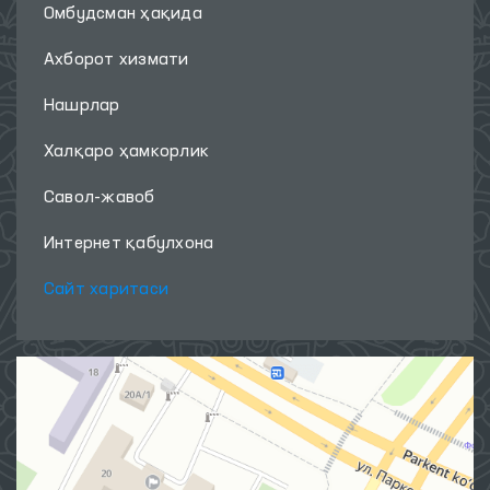
Омбудсман ҳақида
Ахборот хизмати
Нашрлар
Халқаро ҳамкорлик
Савол-жавоб
Интернет қабулхона
Сайт харитаси