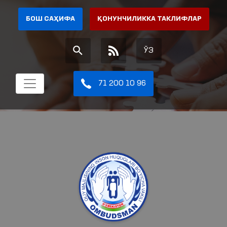
БОШ САҲИФА
ҚОНУНЧИЛИККА ТАКЛИФЛАР
ЎЗ
71 200 10 96