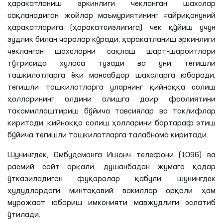
ҳаракатланиш эркинлиги чекланган шахслар
сақланадиган жойлар маъмуриятининг ғайриқонуний
ҳаракатларига (ҳаракатсизлигига) чек қўйиш учун
зудлик билан чоралар кўради, ҳаракатланиш эркинлиги
чекланган шахсларни сақлаш шарт-шароитлари
тўғрисида хулоса тузади ва уни тегишли
ташкилотларга ёки мансабдор шахсларга юборади,
тегишли ташкилотларга уларнинг қийноққа солиш
ҳолларининг олдини олишга доир фаолиятини
такомиллаштириш бўйича тавсиялар ва таклифлар
киритади, қийноққа солиш ҳолларини бартараф этиш
бўйича тегишли ташкилотларга талабнома киритади.
Шунингдек, Омбудсманга Ишонч телефони (1096) ва
расмий сайт орқали, душанбадан жумага қадар
ўтказиладиган фуқаролар қабули, шунингдек
ҳудудлардаги минтақавий вакиллар орқали ҳам
мурожаат юбориш имконияти мавжудлиги эслатиб
ўтилади.