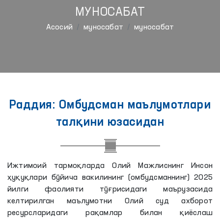
МУНОСАБАТ
Aсосий
муносабат
муносабат
Раддия: Омбудсман маълумотлари
талқини юзасидан
Ижтимоий тармоқларда Олий Мажлиснинг Инсон
ҳуқуқлари бўйича вакилининг (омбудсманнинг) 2025
йилги фаолияти тўғрисидаги маърузасида
келтирилган маълумотни Олий суд ахборот
ресурсларидаги рақамлар билан қиёслаш