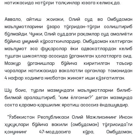
натижасида нотўғри талқинлар юзага келмоқда.
Аввало, айтиш жоизки, Олий суд ва Омбудсман
маълумотларини ўзаро тўғридан-тўғри солиштириб
бўлмайди. Чунки, Олий суддаги рақамлар суд амалиёти
бўйича умумий кўрсаткичлардир. Омбудсман келтирган
маълумот эса фуқаролар ёки адвокатлардан келиб
тушган шикоятлар асосида ўрганилган ҳолатларга оид.
Мазкур ўрганишлар бўйича киритилган таъсир
чоралари натижасида ваколатли органлар томонидан
4 нафар ходимга нисбатан жиноят иши қўзғатилган.
Шу боис, турли мазмундаги маълумотларни билиб-
билмай аралаштириб, “ким ёлғончи?” деган мазмунда
сохта қарама-қаршилик яратиш асоссиз ёндашувдир.
“Ўзбекистон Республикаси Олий Мажлисининг Инсон
ҳуқуқлари бўйича вакили (омбудсман) тўғрисида”
ги
қонуннинг 47-моддасига кўра, Омбудсман,