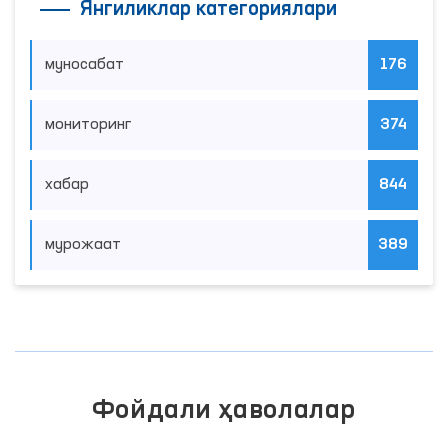
Янгиликлар категориялари
муносабат
176
мониторинг
374
хабар
844
мурожаат
389
Фойдали ҳаволалар